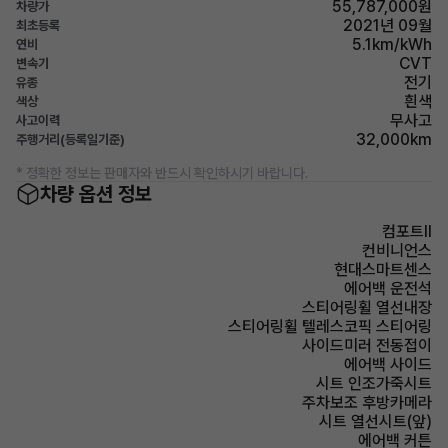
55,787,000원
차량가
2021년 09월
최초등록
5.1km/kWh
연비
CVT
변속기
전기
유종
흰색
색상
무사고
사고이력
32,000km
주행거리(등록일기준)
* 정확한 정보는 판매자와 반드시 확인하시기 바랍니다.
차량 옵션 정보
컴포트Ⅱ
컨비니언스
현대스마트센스
에어백 운전석
스티어링휠 열선내장
스티어링휠 텔레스코픽 스티어링
사이드미러 전동접이
에어백 사이드
시트 인조가죽시트
주차보조 후방카메라
시트 열선시트(앞)
에어백 커튼