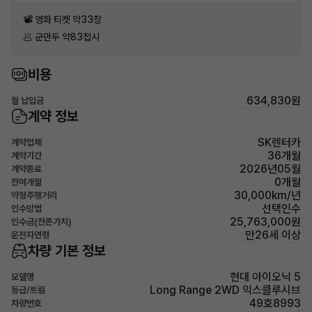
📽 영화 티켓 약33장
🥟 군만두 약83접시
비용
634,830원
월 납입금
계약 정보
SK렌터카
계약업체
36개월
계약기간
2026년05월
계약종료
0개월
잔여개월
30,000km/년
약정주행거리
선택인수
인수방법
25,763,000원
인수금(잔존가치)
만26세 이상
운전자연령
차량 기본 정보
현대 아이오닉 5
모델명
Long Range 2WD 익스클루시브
등급/트림
49호8993
차량번호