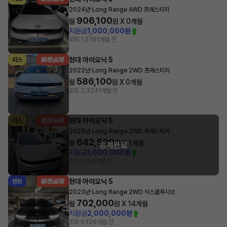
·
2024년
Long Range AWD 프레스티지
906,100
월
원 X
0
개월
지원금
1,000,000원
조회 1,276
1개월 전
현대 아이오닉 5
리스
·
2022년
Long Range 2WD 프레스티지
586,100
월
원 X
0
개월
조회 3,324
1개월 전
현대 아이오닉 5
리스
·
2025년
Long Range 2WD 프레스티지
642,500
월
원 X
1
개월
승계완료
지원금
1,000,000원
조회 513
4개월 전
현대 아이오닉 5
렌트
·
2023년
Long Range 2WD 익스클루시브
702,000
월
원 X
14
개월
지원금
2,000,000원
조회 932
6개월 전