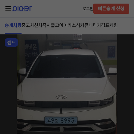
빠른승계 신청
로그인
승계차량
중고차
신차즉시출고
이어카소식
커뮤니티
가격표
제원
렌트