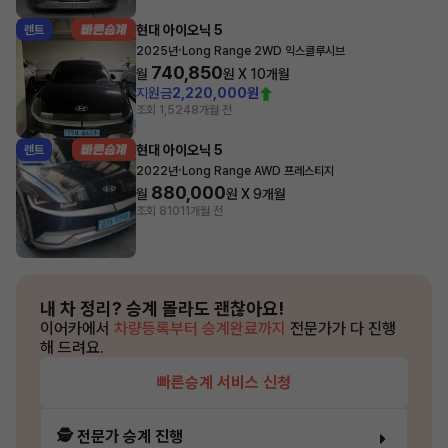
현대 아이오닉 5
렌트
·
2025년
Long Range 2WD 익스클루시브
740,850
월
원 X
10
개월
지원금
2,220,000원
조회 1,524
8개월 전
현대 아이오닉 5
렌트
·
2022년
Long Range AWD 프레스티지
880,000
월
원 X
9
개월
조회 810
11개월 전
내 차 정리?
승계 몰라도 괜찮아요!
이어카에서
차량등록부터 승계완료까지
전문가가 다 진행
해 드려요.
빠른승계 서비스 신청
🕵️ 전문가 승계 진행