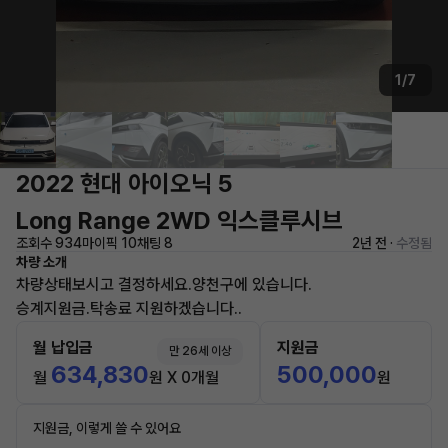
1/7
2022 현대 아이오닉 5
Long Range 2WD 익스클루시브
조회수 934
마이픽 10
채팅 8
2년 전 ·
수정됨
차량 소개
차량상태보시고 결정하세요.양천구에 있습니다.
승계지원금.탁송료 지원하겠습니다..
월 납입금
지원금
만 26세 이상
634,830
500,000
월
원 X 0개월
원
지원금, 이렇게 쓸 수 있어요