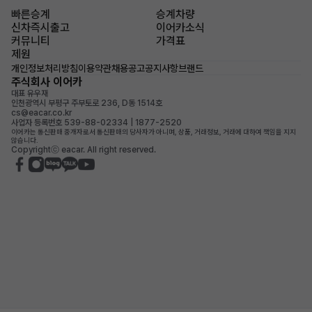
빠른승계
승계차량
신차즉시출고
이어카소식
커뮤니티
가격표
제원
개인정보처리방침
이용약관
채용공고
공지사항
브랜드
주식회사 이어카
대표 유우재
인천광역시 부평구 주부토로 236, D동 1514호
cs@eacar.co.kr
사업자 등록번호 539-88-02334 | 1877-2520
이어카는 통신판매 중개자로서 통신판매의 당사자가 아니며, 상품, 거래정보, 거래에 대하여 책임을 지지
않습니다.
Copyrightⓒ eacar. All right reserved.