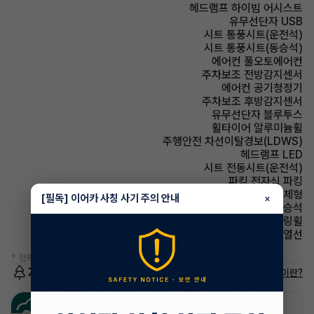
헤드램프 하이빔 어시스트
유무선단자 USB
시트 통풍시트(운전석)
시트 통풍시트(동승석)
에어컨 풀오토에어컨
주차보조 전방감지센서
에어컨 공기청정기
주차보조 후방감지센서
유무선단자 블루투스
휠타이어 알루미늄휠
주행안전 차선이탈경보(LDWS)
헤드램프 LED
시트 전동시트(운전석)
파킹 전자식 파킹
사이드미러 방향지시등 일체형
[필독] 이어카 사칭 사기 주의 안내
×
에어백 동승석
스티어링휠 가죽스티어링휠
사이드미러 열선
* 정확한 정보는 판매자와 반드시 확인하시기 바랍니다.
저공해차량 정보
저공해차량이란?
공항주차장
공영주차장