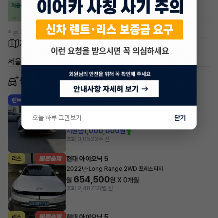
50% 할인
50% 할인
* 본 정보는 지자체마다 다를 수 있으니 실제 정보와 확인해 주세요.
차량 위치
서울 양천구 목동
동일 차종 이어카
현대 아이오닉 5
렌트
·
2024년
N
오늘 하루 그만보기
닫기
1,884,300
월
원 X
0
개월
지원금
1,000,000원
조회 3,052
2주 전
현대 아이오닉 5
리스
·
2022년
Long Range 2WD 프레스티지
654,500
월
원 X
0
개월
조회 2,487
1개월 전
현대 아이오닉 5
리스