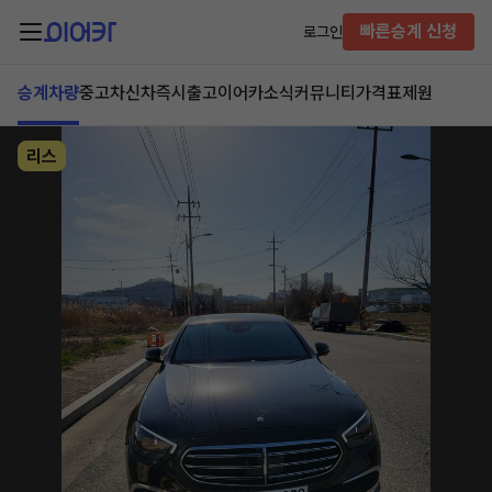
빠른승계 신청
로그인
승계차량
중고차
신차즉시출고
이어카소식
커뮤니티
가격표
제원
리스