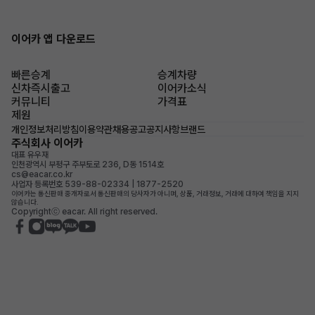
이어카 앱 다운로드
빠른승계
승계차량
신차즉시출고
이어카소식
커뮤니티
가격표
제원
개인정보처리방침
이용약관
채용공고
공지사항
브랜드
주식회사 이어카
대표 유우재
인천광역시 부평구 주부토로 236, D동 1514호
cs@eacar.co.kr
사업자 등록번호 539-88-02334 | 1877-2520
이어카는 통신판매 중개자로서 통신판매의 당사자가 아니며, 상품, 거래정보, 거래에 대하여 책임을 지지
않습니다.
Copyrightⓒ eacar. All right reserved.