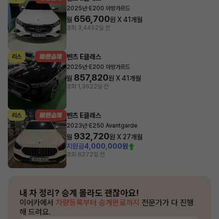
·
2025년
E200 아방가르드
656,700
월
원 X
41
개월
조회 3,445
2일 전
벤츠 E클래스
리스
·
2025년
E200 아방가르드
857,820
월
원 X
41
개월
조회 1,362
2일 전
벤츠 E클래스
리스
·
2023년
E250 Avantgarde
932,720
월
원 X
27
개월
지원금
4,000,000원
조회 627
2일 전
내 차 정리?
승계 몰라도 괜찮아요!
이어카에서
차량등록부터 승계완료까지
전문가가 다 진행
해 드려요.