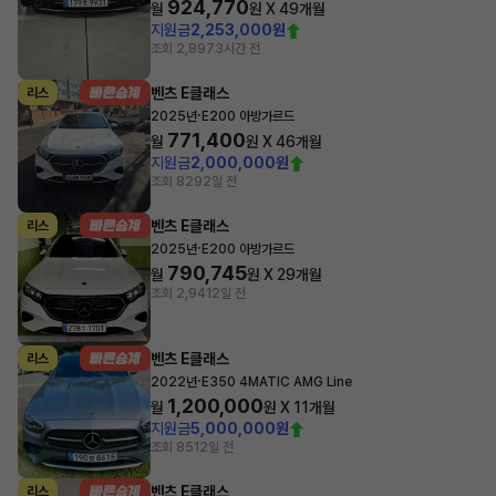
924,770
월
원 X
49
개월
지원금
2,253,000원
조회 2,897
3시간 전
벤츠 E클래스
리스
·
2025년
E200 아방가르드
771,400
월
원 X
46
개월
지원금
2,000,000원
조회 829
2일 전
벤츠 E클래스
리스
·
2025년
E200 아방가르드
790,745
월
원 X
29
개월
조회 2,941
2일 전
벤츠 E클래스
리스
·
2022년
E350 4MATIC AMG Line
1,200,000
월
원 X
11
개월
지원금
5,000,000원
조회 851
2일 전
벤츠 E클래스
리스