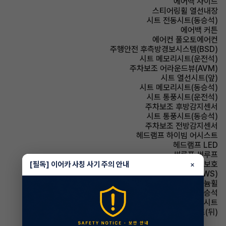
에어백 사이드
스티어링휠 열선내장
시트 전동시트(동승석)
에어백 커튼
에어컨 풀오토에어컨
주행안전 후측방경보시스템(BSD)
시트 메모리시트(운전석)
주차보조 어라운드뷰(AVM)
시트 열선시트(앞)
시트 메모리시트(동승석)
시트 통풍시트(운전석)
주차보조 후방감지센서
시트 통풍시트(동승석)
주차보조 전방감지센서
헤드램프 하이빔 어시스트
헤드램프 LED
썬루프 썬루프
에어백 무릎보호
[필독] 이어카 사칭 사기 주의 안내
×
주행안전 차선이탈경보(LDWS)
휠타이어 알루미늄휠
에어백 동승석
시트 가죽시트
시트 열선시트(뒤)