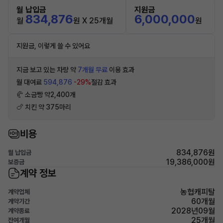
월 납입금
지원금
834,876
6,000,000
월
원 X 25개월
원
지원금, 이렇게 쓸 수 있어요
지금 보고 있는 차량 약
7개월 무료
이용 효과
월 대여료
594,876
-29%
절감 효과
🥐 소금빵 약2,400개
🍗 치킨 약 375마리
비용
834,876원
월 납입금
19,386,000원
보증금
계약 정보
농협캐피탈
계약업체
60개월
계약기간
2028년09월
계약종료
25개월
잔여개월