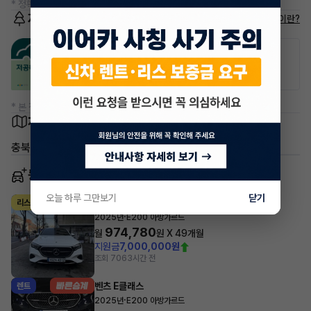
* 정확한 정보는 판매자와 반드시 확인하시기 바랍니다.
저공해차량 정보
저공해차량이란?
공항주차장
공영주차장
20% 할인
50% 할인
* 본 정보는 지자체마다 다를 수 있으니 실제 정보와 확인해 주세요.
차량 위치
충북 청주시 흥덕구 봉명동
동일 차종 이어카
오늘 하루 그만보기
닫기
벤츠 E클래스
리스
·
2025년
E200 아방가르드
974,780
월
원 X
49
개월
지원금
7,000,000원
조회 706
3시간 전
벤츠 E클래스
렌트
·
2025년
E200 아방가르드