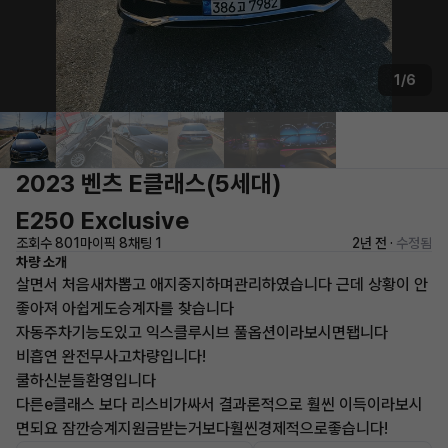
1/6
2023 벤츠 E클래스(5세대)
E250 Exclusive
조회수 801
마이픽 8
채팅 1
2년 전 ·
수정됨
차량 소개
살면서 처음새차뽑고 애지중지하며관리하였습니다 근데 상황이 안
좋아져 아쉽게도승계자를 찾습니다
자동주차기능도있고 익스클루시브 풀옵션이라보시면됍니다
비흡연 완전무사고차량입니다!
쿨하신분들환영입니다
다른e클래스 보다 리스비가싸서 결과론적으로 훨씬 이득이라보시
면되요 잠깐승계지원금받는거보다훨씬경제적으로좋습니다!