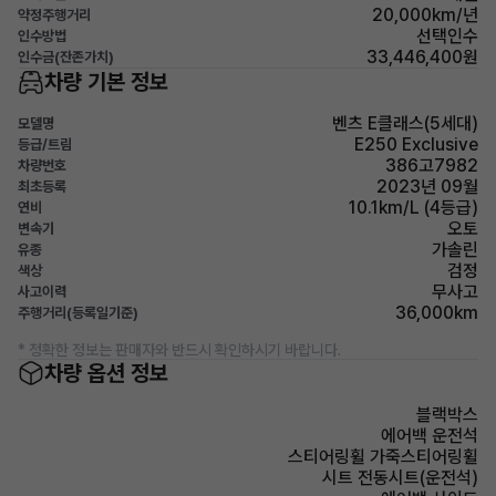
20,000km/년
약정주행거리
선택인수
인수방법
33,446,400원
인수금(잔존가치)
차량 기본 정보
벤츠 E클래스(5세대)
모델명
E250 Exclusive
등급/트림
386고7982
차량번호
2023년 09월
최초등록
10.1km/L (4등급)
연비
오토
변속기
가솔린
유종
검정
색상
무사고
사고이력
36,000km
주행거리(등록일기준)
* 정확한 정보는 판매자와 반드시 확인하시기 바랍니다.
차량 옵션 정보
블랙박스
에어백 운전석
스티어링휠 가죽스티어링휠
시트 전동시트(운전석)