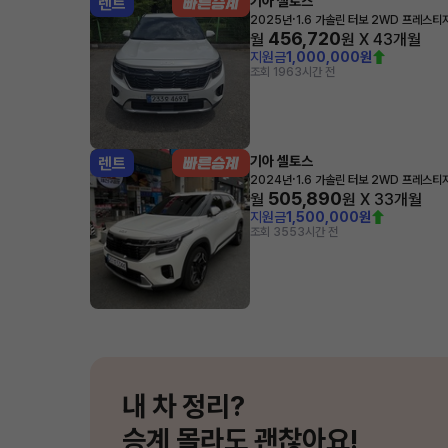
기아 셀토스
렌트
·
2025년
1.6 가솔린 터보 2WD 프레스티
456,720
월
원 X
43
개월
지원금
1,000,000원
조회 196
3시간 전
기아 셀토스
렌트
·
2024년
1.6 가솔린 터보 2WD 프레스티
505,890
월
원 X
33
개월
지원금
1,500,000원
조회 355
3시간 전
내 차 정리?
승계 몰라도 괜찮아요!