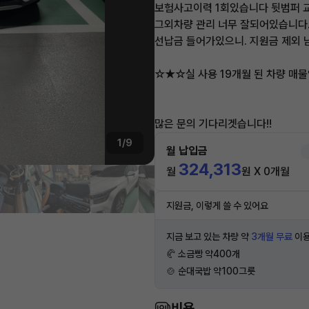
보험사고이력 1회있습니다 뒷범퍼 
그외차량 관리 너무 잘되어있습니다
선납금 들어가있으니. 지원금 제외 
☆★☆실 사용 19개월 된 차량 매
많은 문의 기다리겟습니다!!
1/9
월 납입금
324,313
월
원 X 0개월
지원금, 이렇게 쓸 수 있어요
지금 보고 있는 차량 약
3개월 무료
이용
🥐 소금빵 약400개
🍲 순대국밥 약100그릇
비용