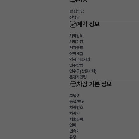
월 납입금
선납금
계약 정보
계약업체
계약기간
계약종료
잔여개월
약정주행거리
인수방법
인수금(잔존가치)
운전자연령
차량 기본 정보
모델명
등급/트림
차량번호
차량가
최초등록
연비
변속기
유종