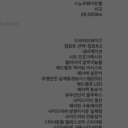
스노우화이트펄
사고
38,000km
기 바랍니다.
드라이브와이즈
컴포트 선택-컴포트2
내비게이션
시트 인조가죽시트
휠타이어 알루미늄휠
헤드램프 하이빔 어시스트
에어백 운전석
주행안전 급제동경보시스템(ESS)
헤드램프 LED
에어백 동승석
유무선단자 블루투스
사이드미러 열선
에어컨 수동에어컨
사이드미러 방향지시등 일체형
사이드미러 전동접이
스티어링휠 텔레스코픽 스티어링
스티어링휠 가죽스티어링휠