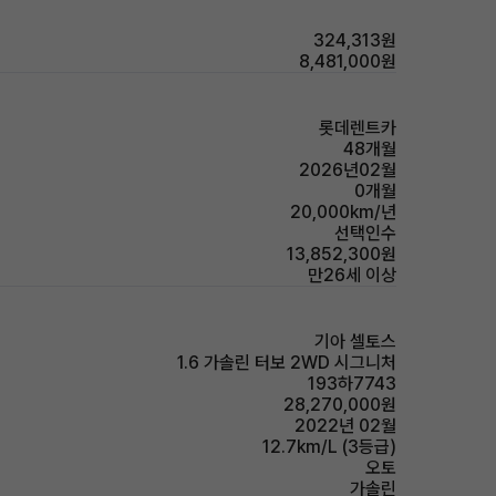
324,313원
8,481,000원
롯데렌트카
48개월
2026년02월
0개월
20,000km/년
선택인수
13,852,300원
만26세 이상
기아 셀토스
1.6 가솔린 터보 2WD 시그니처
193하7743
28,270,000원
2022년 02월
12.7km/L (3등급)
오토
가솔린