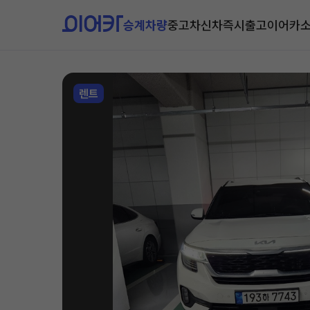
승계차량
중고차
신차즉시출고
이어카
렌트