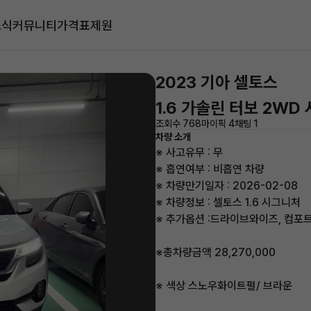
소식
커뮤니티
가격표
제원
2023 기아 셀토스
1.6 가솔린 터보 2WD
조회수 768
마이픽 4
채팅 1
차량 소개
※ 사고유무 : 무
※ 흡연여부 : 비흡연 차량
※ 차량만기일자 : 2026-02-08
※ 차량정보 : 셀토스 1.6 시그니처
※ 추가옵션 :드라이브와이즈, 컴포
※총차량금액 28,270,000
※ 색상 스노우화이트펄/ 브라운