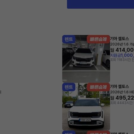
기아 셀토스
렌트
·
2026년
1.6 
414,0
월
지원금
1,000
조회 118
3시간 
기아 셀토스
렌트
·
지
2026년
1.6 
495,2
월
조회 444
3시간 