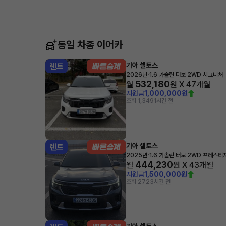
동일 차종 이어카
기아 셀토스
렌트
·
2026년
1.6 가솔린 터보 2WD 시그니처
532,180
월
원 X
47
개월
지원금
1,000,000원
조회 1,349
1시간 전
기아 셀토스
렌트
·
2025년
1.6 가솔린 터보 2WD 프레스티
444,230
월
원 X
43
개월
지원금
1,500,000원
조회 272
3시간 전