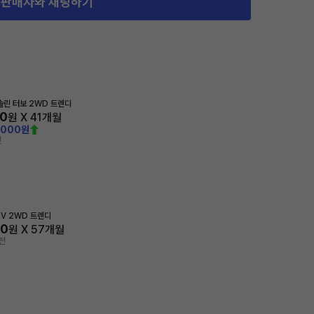
판매자와 채팅하기
가솔린 터보 2WD 트렌디
00
원 X
41
개월
,000원
전
HEV 2WD 트렌디
20
원 X
57
개월
전