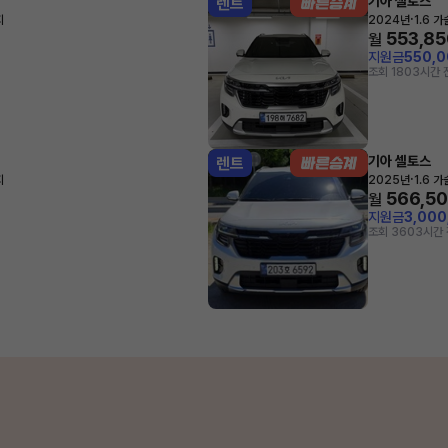
기아 셀토스
렌트
·
지
2024년
1.6 
553,85
월
지원금
550,
조회 180
3시간 
기아 셀토스
렌트
·
지
2025년
1.6 
566,5
월
지원금
3,00
조회 360
3시간 