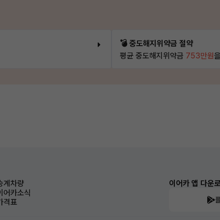
💣 중도해지위약금 절약
평균 중도해지위약금
753만원
을
승계차량
이어카 앱 다운
이어카소식
가격표