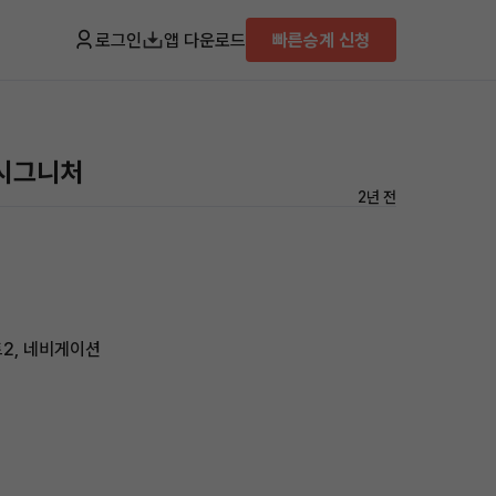
로그인
앱 다운로드
빠른승계 신청
 시그니처
2년 전
트2, 네비게이션