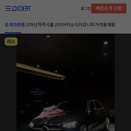
빠른승계 신청
로그인
승계차량
중고차
신차즉시출고
이어카소식
커뮤니티
가격표
제원
리스