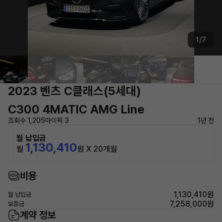
1/7
2023 벤츠 C클래스(5세대)
C300 4MATIC AMG Line
조회수 1,205
마이픽 3
1년 전
월 납입금
1,130,410
월
원 X 20개월
비용
1,130,410원
월 납입금
7,258,000원
보증금
계약 정보