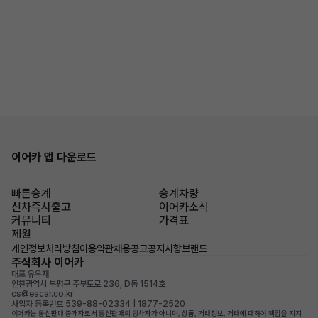
이어카 앱 다운로드
빠른승계
승계차량
신차즉시출고
이어카소식
커뮤니티
가격표
제원
개인정보처리방침
이용약관
채용공고
공지사항
브랜드
주식회사 이어카
대표 유우재
인천광역시 부평구 주부토로 236, D동 1514호
cs@eacar.co.kr
사업자 등록번호 539-88-02334 | 1877-2520
이어카는 통신판매 중개자로서 통신판매의 당사자가 아니며, 상품, 거래정보, 거래에 대하여 책임을 지지