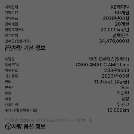
KB캐피탈
계약업체
60개월
계약기간
2028년03월
계약종료
20개월
잔여개월
20,000km/년
약정주행거리
선택인수
인수방법
34,476,000원
인수금(잔존가치)
차량 기본 정보
벤츠 C클래스(5세대)
모델명
C300 4MATIC AMG Line
등급/트림
233구9603
차량번호
2023년 03월
최초등록
11.2km/L (4등급)
연비
오토
변속기
가솔린
유종
검정
색상
무사고
사고이력
10,000km
주행거리(등록일기준)
* 정확한 정보는 판매자와 반드시 확인하시기 바랍니다.
차량 옵션 정보