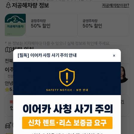
저공해차량 정보
저공해차량이란?
공항주차장
공영주차장
50% 할인
50% 할인
* 본 정보는 지자체마다 다를 수 있으니 실제 정보와 확인해 주세요.
차량 위치
[필독] 이어카 사칭 사기 주의 안내
×
전북 군산시
이주하 매니저
전문교육수료
자격인증완료
안녕하세요 이어카 매니저 이주하입니다
5.0
(2)
빠른승계
서비스
자세히 보기
인증 차량으로 승계하는 이유?
동일 차종 이어카