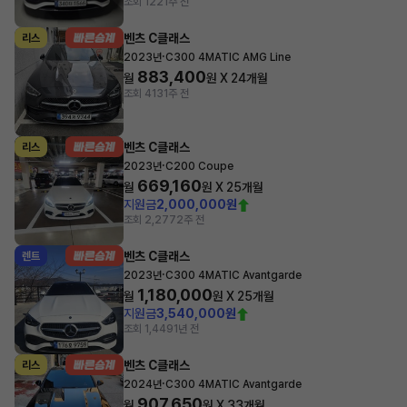
조회 122
1주 전
벤츠 C클래스
리스
·
2023년
C300 4MATIC AMG Line
883,400
월
원 X
24
개월
조회 413
1주 전
벤츠 C클래스
리스
·
2023년
C200 Coupe
669,160
월
원 X
25
개월
지원금
2,000,000원
조회 2,277
2주 전
벤츠 C클래스
렌트
·
2023년
C300 4MATIC Avantgarde
1,180,000
월
원 X
25
개월
지원금
3,540,000원
조회 1,449
1년 전
벤츠 C클래스
리스
·
2024년
C300 4MATIC Avantgarde
907,650
월
원 X
33
개월