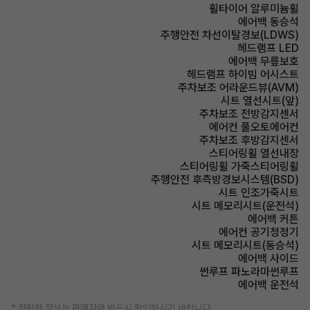
휠타이어 알루미늄휠
에어백 동승석
주행안전 차선이탈경보(LDWS)
헤드램프 LED
에어백 무릎보호
헤드램프 하이빔 어시스트
주차보조 어라운드뷰(AVM)
시트 열선시트(앞)
주차보조 전방감지센서
에어컨 풀오토에어컨
주차보조 후방감지센서
스티어링휠 열선내장
스티어링휠 가죽스티어링휠
주행안전 후측방경보시스템(BSD)
시트 인조가죽시트
시트 메모리시트(운전석)
에어백 커튼
에어컨 공기청정기
시트 메모리시트(동승석)
에어백 사이드
썬루프 파노라마썬루프
에어백 운전석
* 정확한 정보는 판매자와 반드시 확인하시기 바랍니다.