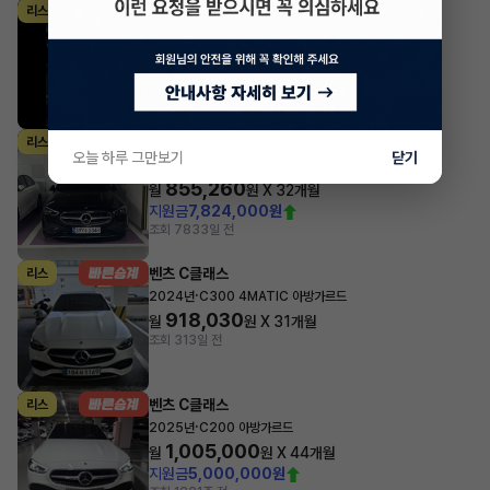
벤츠 C클래스
리스
·
2025년
C200 아방가르드
651,660
월
원 X
49
개월
지원금
5,000,000원
조회 538
1시간 전
벤츠 C클래스
리스
오늘 하루 그만보기
닫기
·
2024년
C300 4MATIC 아방가르드
855,260
월
원 X
32
개월
지원금
7,824,000원
조회 783
3일 전
벤츠 C클래스
리스
·
2024년
C300 4MATIC 아방가르드
918,030
월
원 X
31
개월
조회 31
3일 전
벤츠 C클래스
리스
·
2025년
C200 아방가르드
1,005,000
월
원 X
44
개월
지원금
5,000,000원