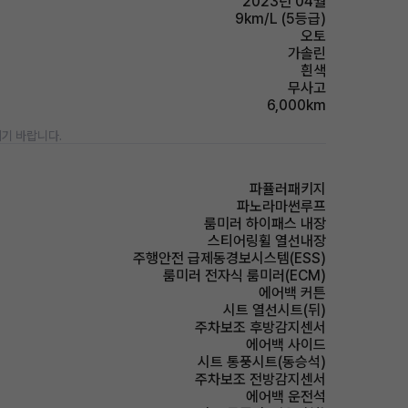
2023년 04월
9km/L (5등급)
오토
가솔린
흰색
무사고
6,000km
기 바랍니다.
파퓰러패키지
파노라마썬루프
룸미러 하이패스 내장
스티어링휠 열선내장
주행안전 급제동경보시스템(ESS)
룸미러 전자식 룸미러(ECM)
에어백 커튼
시트 열선시트(뒤)
주차보조 후방감지센서
에어백 사이드
시트 통풍시트(동승석)
주차보조 전방감지센서
에어백 운전석