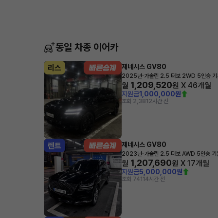
동일 차종 이어카
제네시스 GV80
리스
·
2025년
가솔린 2.5 터보 2WD 5인승 
1,209,520
월
원 X
46
개월
지원금
1,000,000원
조회 2,381
2시간 전
제네시스 GV80
렌트
·
2023년
가솔린 2.5 터보 AWD 5인승 
1,207,690
월
원 X
17
개월
지원금
5,000,000원
조회 741
14시간 전