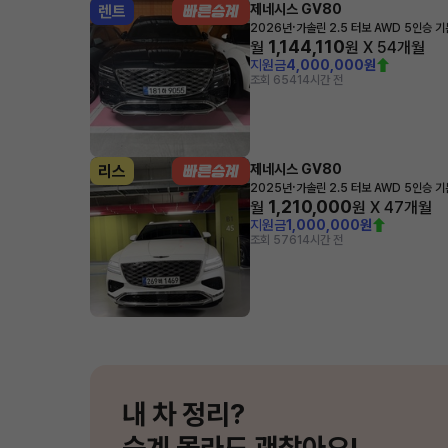
제네시스 GV80
렌트
·
2026년
가솔린 2.5 터보 AWD 5인승 
1,144,110
월
원 X
54
개월
지원금
4,000,000원
조회 654
14시간 전
제네시스 GV80
리스
·
2025년
가솔린 2.5 터보 AWD 5인승 
1,210,000
월
원 X
47
개월
지원금
1,000,000원
조회 576
14시간 전
내 차 정리?