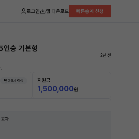
로그인
앱 다운로드
빠른승계 신청
 5인승 기본형
2년 전
.
지원금
만 26세 이상
1,500,000
원
 효과