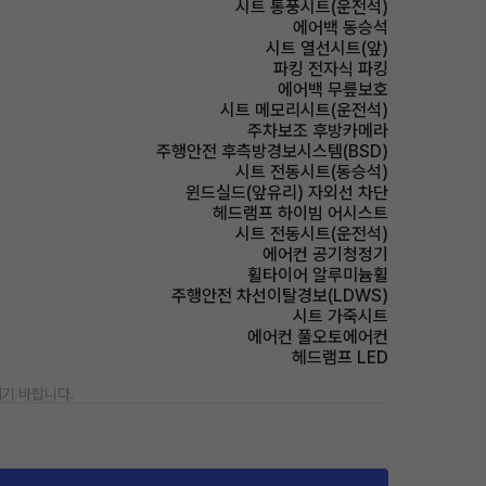
시트 통풍시트(운전석)
에어백 동승석
시트 열선시트(앞)
파킹 전자식 파킹
에어백 무릎보호
시트 메모리시트(운전석)
주차보조 후방카메라
주행안전 후측방경보시스템(BSD)
시트 전동시트(동승석)
윈드실드(앞유리) 자외선 차단
헤드램프 하이빔 어시스트
시트 전동시트(운전석)
에어컨 공기청정기
휠타이어 알루미늄휠
주행안전 차선이탈경보(LDWS)
시트 가죽시트
에어컨 풀오토에어컨
헤드램프 LED
기 바랍니다.