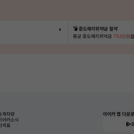
💣 중도해지위약금 절약
평균 중도해지위약금
753만원
을
승계차량
이어카 앱 다운
이어카소식
가격표