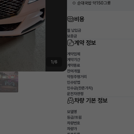
🍲 순대국밥 약150그릇
비용
월 납입금
보증금
계약 정보
계약업체
계약기간
1/6
계약종료
잔여개월
약정주행거리
인수방법
인수금(잔존가치)
운전자연령
차량 기본 정보
모델명
등급/트림
차량번호
차량가