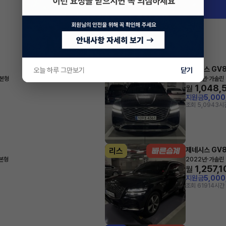
제네시스 GV
리스
오늘 하루 그만보기
닫기
·
기본형
2024년
가솔린 
1,048,
월
지원금
5,00
조회 5,094
3시
제네시스 GV
리스
·
기본형
2022년
가솔린 
1,257,
월
지원금
5,00
조회 619
14시간