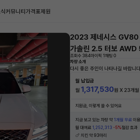
소식
커뮤니티
가격표
제원
2023 제네시스 GV80
가솔린 2.5 터보 AWD
조회수 384
마이픽 1
채팅 0
차량 소개
다시 좋은 주인이 나타나길 바랍니다
월 납입금
1,317,530
월
원 X 23개월
지원금, 이렇게 쓸 수 있어요
지금 보고 있는 차량 약
1개월 무료
이용
월 대여료
1,252,313
-5%
절감 효과
🍗 치킨 약 93마리