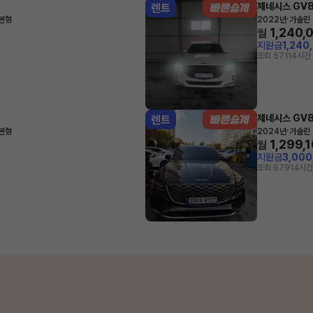
제네시스 GV
렌트
·
기본형
2022년
가솔린 
1,240,
월
지원금
1,240
조회 571
14시간
제네시스 GV
렌트
·
기본형
2024년
가솔린 
1,299,
월
지원금
3,00
조회 679
14시간