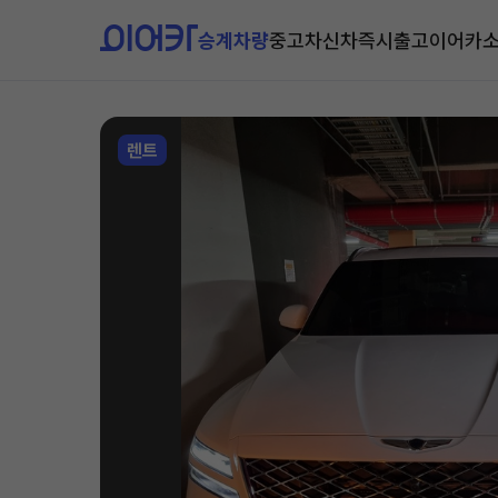
승계차량
중고차
신차즉시출고
이어카
렌트