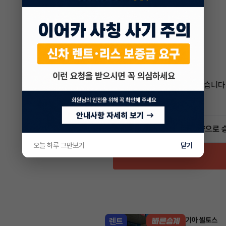
박래철 매니저
전문교육수료
자격인증완료
통화가 부재중 이더라도
보신 차량 차량번호
카톡 남겨주시면
늦더라도 답변 드리도록 하겠습니다
감사합니다
4.6
(15)
빠른승계
서비스
인증 차량으로 
오늘 하루 그만보기
닫기
기아 셀토스
렌트