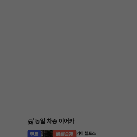
동일 차종 이어카
기아 셀토스
렌트