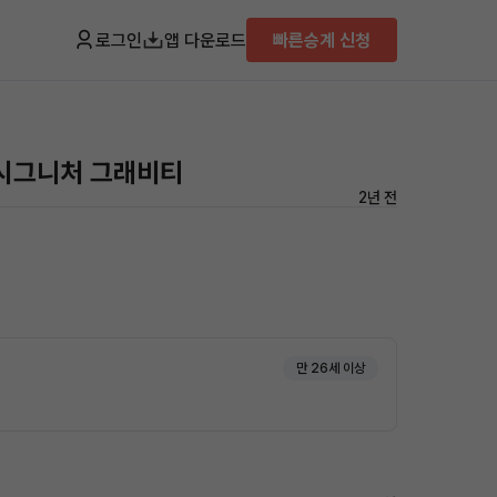
로그인
앱 다운로드
빠른승계 신청
D 시그니처 그래비티
2년 전
만 26세 이상