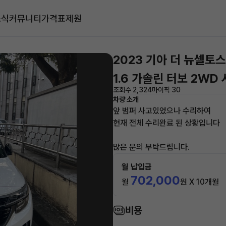
소식
커뮤니티
가격표
제원
2023 기아 더 뉴셀토스
1.6 가솔린 터보 2W
조회수 2,324
마이픽 30
차량 소개
앞 범퍼 사고있었으나 수리하여
현재 전체 수리완료 된 상황입니다
많은 문의 부탁드립니다.
월 납입금
702,000
월
원 X 10개월
비용