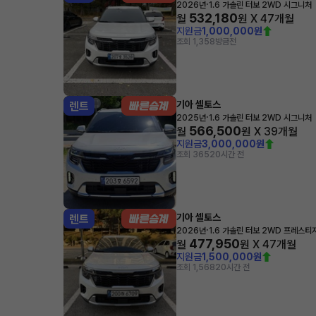
·
2026년
1.6 가솔린 터보 2WD 시그니처
532,180
월
원 X
47
개월
지원금
1,000,000원
조회 1,358
방금전
기아 셀토스
렌트
·
2025년
1.6 가솔린 터보 2WD 시그니처
566,500
월
원 X
39
개월
지원금
3,000,000원
조회 365
20시간 전
기아 셀토스
렌트
·
2026년
1.6 가솔린 터보 2WD 프레스티
477,950
월
원 X
47
개월
지원금
1,500,000원
조회 1,568
20시간 전