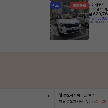
기아 셀토스
렌트
·
2026년
1.6 
529,7
월
지원금
520,
조회 784
20시간
💣 중도해지위약금 절약
평균 중도해지위약금
753만원
을