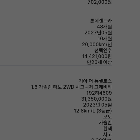
702,000원
롯데렌트카
48개월
2027년05월
10개월
20,000km/년
선택인수
14,421,000원
만26세 이상
기아 더 뉴셀토스
1.6 가솔린 터보 2WD 시그니처 그래비티
192하4609
31,350,000원
2023년 05월
12.8km/L (3등급)
오토
가솔린
흰색
사고