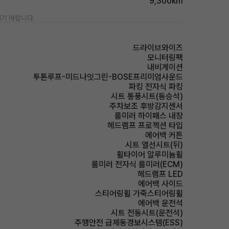
9,300km
기 바랍니다.
드라이브와이즈
모니터링팩
내비게이션
투톤루프-미드나잇그린-BOSE프리미엄사운드
파킹 전자식 파킹
시트 통풍시트(동승석)
주차보조 후방감지센서
룸미러 하이패스 내장
헤드램프 프로젝션 타입
에어백 커튼
시트 열선시트(뒤)
휠타이어 알루미늄휠
룸미러 전자식 룸미러(ECM)
헤드램프 LED
에어백 사이드
스티어링휠 가죽스티어링휠
에어백 운전석
시트 전동시트(운전석)
주행안전 급제동경보시스템(ESS)