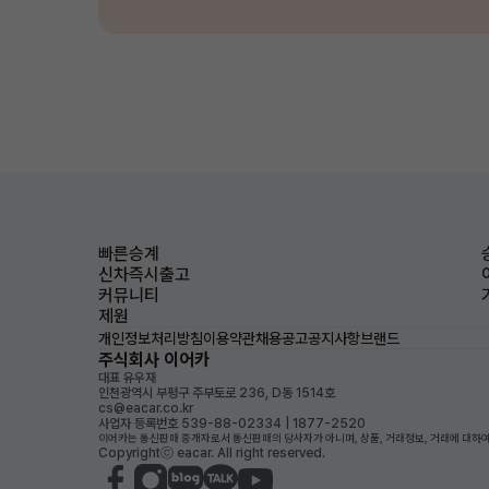
빠른승계
신차즉시출고
커뮤니티
제원
개인정보처리방침
이용약관
채용공고
공지사항
브랜드
주식회사 이어카
대표 유우재
인천광역시 부평구 주부토로 236, D동 1514호
cs@eacar.co.kr
사업자 등록번호 539-88-02334 | 1877-2520
이어카는 통신판매 중개자로서 통신판매의 당사자가 아니며, 상품, 거래정보, 거래에 대하여
Copyrightⓒ eacar. All right reserved.