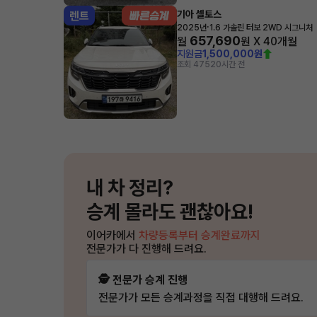
기아 셀토스
렌트
·
2025년
1.6 가솔린 터보 2WD 시그니처
657,690
월
원 X
40
개월
지원금
1,500,000원
조회 475
20시간 전
내 차 정리?
승계 몰라도 괜찮아요!
이어카에서
차량등록부터 승계완료까지
전문가가 다 진행해 드려요.
🕵️ 전문가 승계 진행
전문가가 모든 승계과정을 직접 대행해 드려요.