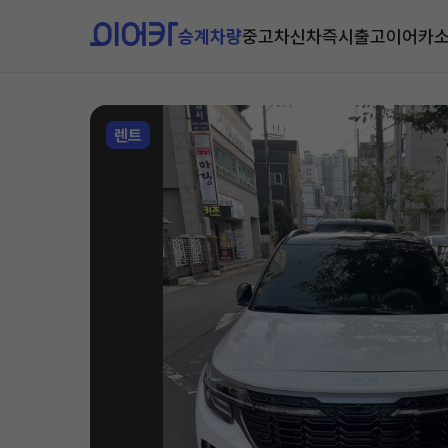
승계차량
중고차
신차즉시출고
이어카
렌트