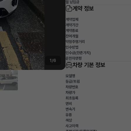
월 납입금
계약 정보
계약업체
계약기간
계약종료
잔여개월
약정주행거리
인수방법
인수금(잔존가치)
운전자연령
1/6
차량 기본 정보
모델명
등급/트림
차량번호
차량가
최초등록
연비
변속기
유종
색상
사고이력