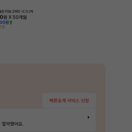
가솔린 터보 2WD 시그니처
60
원 X
50
개월
000원
 전
빠른승계 서비스 신청
 절약했어요.