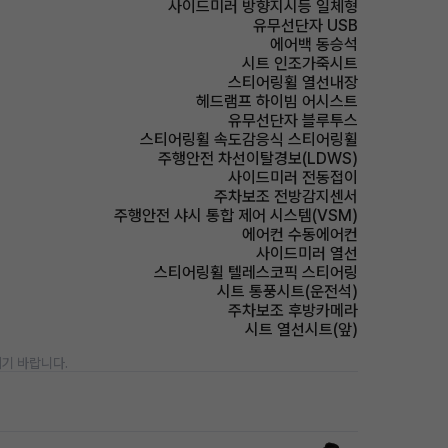
사이드미러 방향지시등 일체형
유무선단자 USB
에어백 동승석
시트 인조가죽시트
스티어링휠 열선내장
헤드램프 하이빔 어시스트
유무선단자 블루투스
스티어링휠 속도감응식 스티어링휠
주행안전 차선이탈경보(LDWS)
사이드미러 전동접이
주차보조 전방감지센서
주행안전 샤시 통합 제어 시스템(VSM)
에어컨 수동에어컨
사이드미러 열선
스티어링휠 텔레스코픽 스티어링
시트 통풍시트(운전석)
주차보조 후방카메라
시트 열선시트(앞)
기 바랍니다.