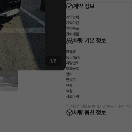
계약 정보
계약업체
계약기간
계약종료
잔여개월
차량 기본 정보
모델명
등급/트림
1/6
차량번호
최초등록
연비
변속기
유종
색상
사고이력
* 정확한 정보는 판매자와 반드시 확인하시
차량 옵션 정보