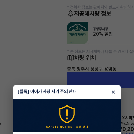
* 정확한 정보는 판매자와 반드시 확인하시
저공해차량 정보
공항주차장
20% 할인
* 본 정보는 지자체마다 다를 수 있으니 실
차량 위치
충북 청주시 상당구 용암동
×
[필독] 이어카 사칭 사기 주의 안내
BMW X시리
리스
·
e
2024년
xDriv
979,2
월