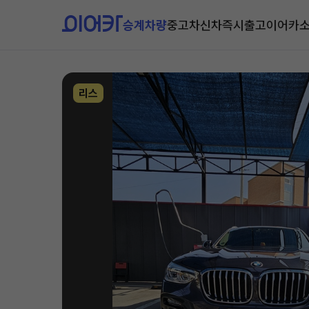
승계차량
중고차
신차즉시출고
이어카
리스