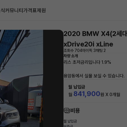
소식
커뮤니티
가격표
제원
2020 BMW X4(2세대
xDrive20i xLine
조회수 704
마이픽 3
채팅 2
차량 소개
리스 초저금리입니다 1.9%
용암동에서 실물 보실 수 있습니다.
월 납입금
841,900
월
원 X 0개월
비용
월 납입금
보증금