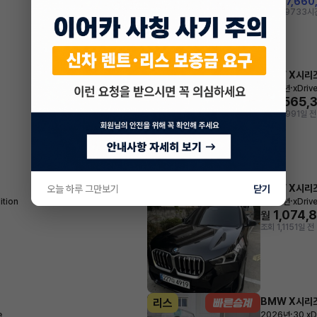
지원금
7,660
조회 2,973
3시
BMW X시리
리스
·
2023년
xDriv
1,565,
월
조회 1,199
1일 전
BMW X시리
오늘 하루 그만보기
리스
닫기
·
ition
2024년
xDriv
1,074,
월
조회 1,115
1일 전
BMW X시리
리스
·
e
2026년
30 xD