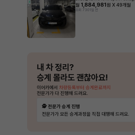
1,884,981
월
원 X
49
개월
조회 730
1일 전
내 차 정리?
승계 몰라도 괜찮아요!
이어카에서
차량등록부터 승계완료까지
전문가가 다 진행해 드려요.
🕵️ 전문가 승계 진행
전문가가 모든 승계과정을 직접 대행해 드려요.