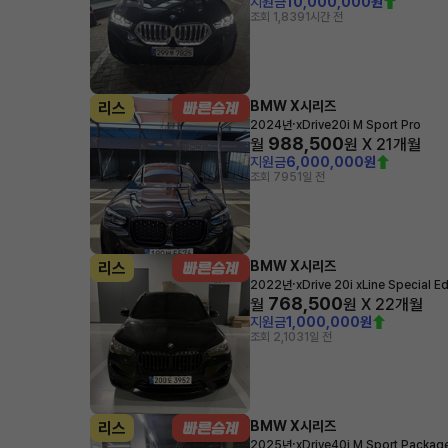
지원금
10,000,000원
조회 1,839
1시간 전
BMW X시리즈
리스
·
2024년
xDrive20i M Sport Pro
988,500
월
원 X
21
개월
지원금
6,000,000원
조회 795
1일 전
BMW X시리즈
리스
·
2022년
xDrive 20i xLine Special Ed
768,500
월
원 X
22
개월
지원금
1,000,000원
조회 2,103
1일 전
BMW X시리즈
리스
·
2025년
xDrive40i M Sport Packag