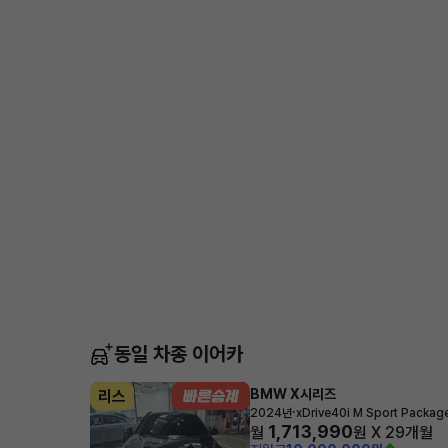
동일 차종 이어카
BMW X시리즈
리스
·
2024년
xDrive40i M Sport Packag
1,713,990
월
원 X
29
개월