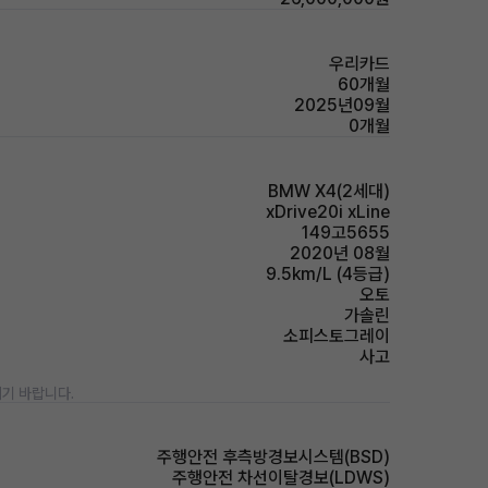
우리카드
60개월
2025년09월
0개월
BMW X4(2세대)
xDrive20i xLine
149고5655
2020년 08월
9.5km/L (4등급)
오토
가솔린
소피스토그레이
사고
기 바랍니다.
주행안전 후측방경보시스템(BSD)
주행안전 차선이탈경보(LDWS)