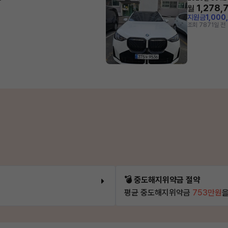
1,278,
월
지원금
1,000
조회 787
1일 전
💣 중도해지위약금 절약
평균 중도해지위약금
753만원
을