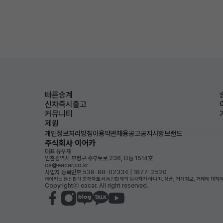
빠른승계
신차즉시출고
커뮤니티
제원
개인정보처리방침
이용약관
채용공고
공지사항
브랜드
주식회사 이어카
대표 유우재
인천광역시 부평구 주부토로 236, D동 1514호
cs@eacar.co.kr
사업자 등록번호 539-88-02334 | 1877-2520
이어카는 통신판매 중개자로서 통신판매의 당사자가 아니며, 상품, 거래정보, 거래에 대하여
Copyrightⓒ eacar. All right reserved.