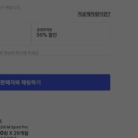
기 바랍니다.
저공해차량이란?
공영주차장
50% 할인
제 정보와 확인해 주세요.
판매자와 채팅하기
즈
e20i M Sport Pro
00
원 X
29
개월