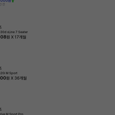
,000원
간 전
즈
e30d xLine 7 Seater
308
원 X
17
개월
즈
e20i M Sport
800
원 X
36
개월
즈
rive M Sport Pro