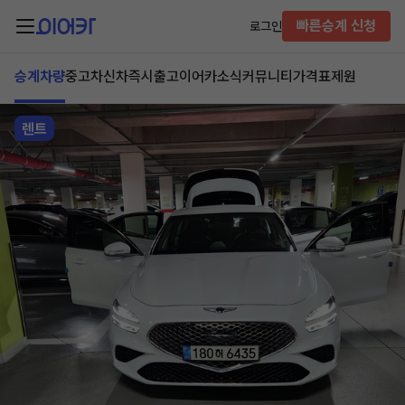
빠른승계 신청
로그인
승계차량
중고차
신차즉시출고
이어카소식
커뮤니티
가격표
제원
렌트