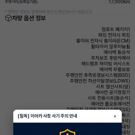
17,000km
주행거리(등록일기준)
* 정확한 정보는 판매자와 반드시 확인하시기 바랍니다.
차량 옵션 정보
컴포트 패키지1
파킹 전자식 파킹
룸미러 전자식 룸미러(ECM)
휠타이어 알루미늄휠
에어백 동승석
주차보조 후방카메라
헤드램프 하이빔 어시스트
에어백 무릎보호
주행안전 후측방경보시스템(BSD)
주행안전 차선이탈경보(LDWS)
시트 열선시트(앞)
에어컨 공기청정기
시트 전동시트(동승석)
에어컨 풀오토에어컨
주행안전 급제동경보시스템(ESS)
유무선단자 블루투스
[필독] 이어카 사칭 사기 주의 안내
×
시트 전동시트(운전석)
룸미러 하이패스 내장
스티어링휠 열선내장