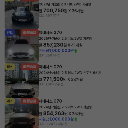
·
2021년
가솔린 2.0 터보 2WD 기본형
700,750
월
원 X
36
개월
조회 697
1주 전
제네시스 G70
렌트
·
2025년
가솔린 2.5 터보 2WD 기본형
857,230
월
원 X
41
개월
지원금
1,000,000원
조회 659
1주 전
제네시스 G70
리스
·
2024년
가솔린 2.5 터보 2WD 스포츠 패키지
771,500
월
원 X
38
개월
조회 1,604
2주 전
제네시스 G70
리스
·
2024년
가솔린 2.5 터보 2WD 기본형
854,263
월
원 X
25
개월
지원금
1,000,000원
조회 3,247
2개월 전