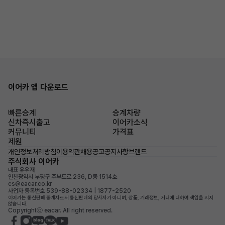
이어카 앱 다운로드
빠른승계
승계차량
신차즉시출고
이어카소식
커뮤니티
가격표
제원
개인정보처리방침
이용약관
채용공고
공지사항
브랜드
주식회사 이어카
대표 유우재
인천광역시 부평구 주부토로 236, D동 1514호
cs@eacar.co.kr
사업자 등록번호 539-88-02334 | 1877-2520
이어카는 통신판매 중개자로서 통신판매의 당사자가 아니며, 상품, 거래정보, 거래에 대하여 책임을 지지
않습니다.
Copyrightⓒ eacar. All right reserved.