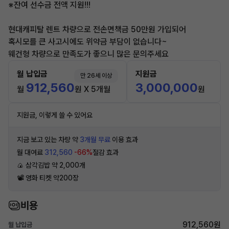
※잔여 선수금 전액 지원!!!
현대캐피탈 렌트 차량으로 전손면책금 50만원 가입되어
혹시모를 큰 사고시에도 위약금 부담이 없습니다~
웨건형 차량으로 만족도가 좋으니 많은 문의주세요
월 납입금
지원금
만 26세 이상
912,560
3,000,000
월
원 X 5개월
원
지원금, 이렇게 쓸 수 있어요
지금 보고 있는 차량 약
3개월 무료
이용 효과
월 대여료
312,560
-66%
절감 효과
🍙 삼각김밥 약 2,000개
📽 영화 티켓 약200장
비용
912,560원
월 납입금