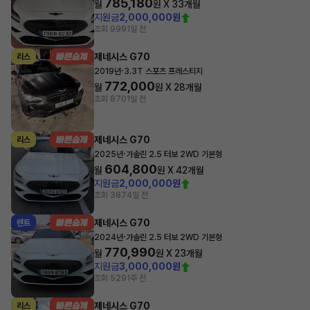
785,180
월
원 X
33
개월
지원금
2,000,000원
조회 999
1일 전
제네시스 G70
리스
·
2019년
3.3T 스포츠 프레스티지
772,000
월
원 X
28
개월
조회 870
1일 전
제네시스 G70
리스
·
2025년
가솔린 2.5 터보 2WD 기본형
604,800
월
원 X
42
개월
지원금
2,000,000원
조회 387
4일 전
제네시스 G70
렌트
·
2024년
가솔린 2.5 터보 2WD 기본형
770,990
월
원 X
23
개월
지원금
3,000,000원
조회 529
1주 전
제네시스 G70
리스