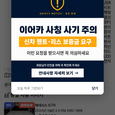
유무선단자 USB
시트 인조가죽시트
사이드미러 방향지시등 일체형
사이드미러 열선
주행안전 차체자세제어장치(VDC,ESC,ESP)
주차보조 후방감지센서
사이드미러 전동접이
에어백 커튼
주차보조 전방감지센서
윈드실드(앞유리) 자외선 차단
에어백 사이드
헤드램프 LED
에어백 운전석
* 정확한 정보는 판매자와 반드시 확인하시기 바랍니다.
차량 위치
경기 의왕시
오늘 하루 그만보기
닫기
동일 차종 이어카
제네시스 G70
렌트
·
2024년
가솔린 2.5 터보 2WD 기본형