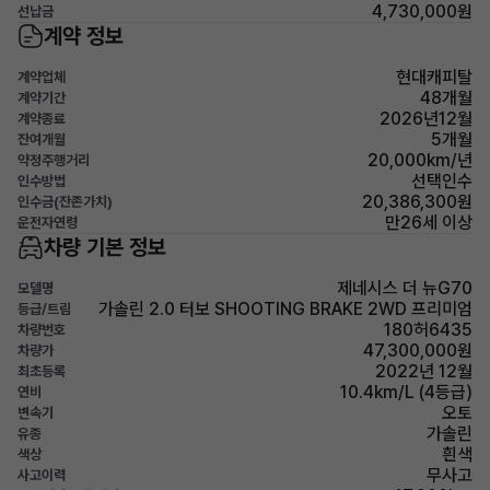
4,730,000원
선납금
계약 정보
현대캐피탈
계약업체
48개월
계약기간
2026년12월
계약종료
5개월
잔여개월
20,000km/년
약정주행거리
선택인수
인수방법
20,386,300원
인수금(잔존가치)
만26세 이상
운전자연령
차량 기본 정보
제네시스 더 뉴G70
모델명
가솔린 2.0 터보 SHOOTING BRAKE 2WD 프리미엄
등급/트림
180허6435
차량번호
47,300,000원
차량가
2022년 12월
최초등록
10.4km/L (4등급)
연비
오토
변속기
가솔린
유종
흰색
색상
무사고
사고이력