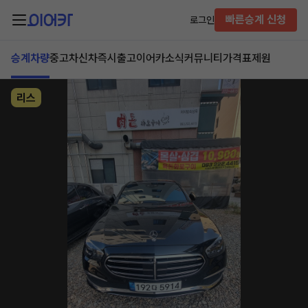
빠른승계 신청
로그인
승계차량
중고차
신차즉시출고
이어카소식
커뮤니티
가격표
제원
리스