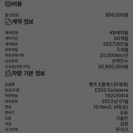
비용
956,000원
월 납입금
계약 정보
KB캐피탈
계약업체
60개월
계약기간
2027년01월
계약종료
5개월
잔여개월
20,000km/년
약정주행거리
선택인수
인수방법
30,800,000원
인수금(잔존가치)
차량 기본 정보
벤츠 E클래스(5세대)
모델명
E250 Exclusive
등급/트림
192다5914
차량번호
2022년 01월
최초등록
10.1km/L (4등급)
연비
오토
변속기
가솔린
유종
검정
색상
무사고
사고이력