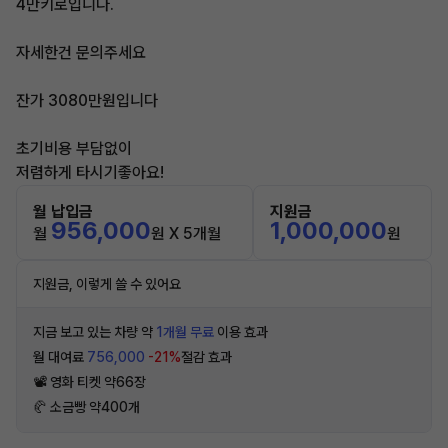
4만키로입니다.
자세한건 문의주세요
잔가 3080만원입니다
초기비용 부담없이
저렴하게 타시기좋아요!
월 납입금
지원금
956,000
1,000,000
월
원 X 5개월
원
지원금, 이렇게 쓸 수 있어요
지금 보고 있는 차량 약
1개월 무료
이용 효과
월 대여료
756,000
-21%
절감 효과
📽 영화 티켓 약66장
🥐 소금빵 약400개