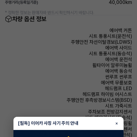
40,000km
주행거리(등록일기준)
* 정확한 정보는 판매자와 반드시 확인하시기 바랍니다.
차량 옵션 정보
에어백 커튼
시트 통풍시트(운전석)
주행안전 차선이탈경보(LDWS)
에어백 사이드
시트 통풍시트(동승석)
에어백 운전석
휠타이어 알루미늄휠
에어백 동승석
썬루프 썬루프
에어백 무릎보호
헤드램프 LED
헤드램프 하이빔 어시스트
주행안전 후측방경보시스템(BSD)
시트 가죽시트
주차보조 전방감지센서
시트 메모리시트(동승석)
[필독] 이어카 사칭 사기 주의 안내
스티어링휠 가죽스티어링휠
×
주차보조 후방감지센서
시트 메모리시트(운전석)