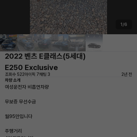
1/6
2022 벤츠 E클래스(5세대)
E250 Exclusive
조회수 522
마이픽 7
채팅 3
2년 전
차량 소개
여성운전자 비흡연차량
무보증 무선수금
월95만입니다
주행거리