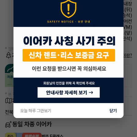
스티어링휠 열선내장
시트 열선시트(뒤)
시트 전동시트(동승석)
에어컨 풀오토에어컨
주차보조 어라운드뷰(AVM)
시트 열선시트(앞)
시트 전동시트(운전석)
* 정확한 정보는 판매자와 반드시 확인하시기 바랍니다.
저공해차량 정보
저공해차량이란?
공항주차장
공영주차장
20% 할인
50% 할인
* 본 정보는 지자체마다 다를 수 있으니 실제 정보와 확인해 주세요.
차량 위치
오늘 하루 그만보기
닫기
전북 익산시 어양동
동일 차종 이어카
벤츠 E클래스
리스