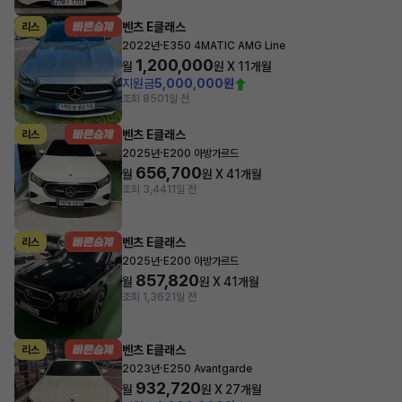
벤츠 E클래스
리스
·
2022년
E350 4MATIC AMG Line
1,200,000
월
원 X
11
개월
지원금
5,000,000원
조회 850
1일 전
벤츠 E클래스
리스
·
2025년
E200 아방가르드
656,700
월
원 X
41
개월
조회 3,441
1일 전
벤츠 E클래스
리스
·
2025년
E200 아방가르드
857,820
월
원 X
41
개월
조회 1,362
1일 전
벤츠 E클래스
리스
·
2023년
E250 Avantgarde
932,720
월
원 X
27
개월