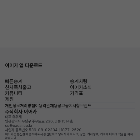
이어카 앱 다운로드
빠른승계
승계차량
신차즉시출고
이어카소식
커뮤니티
가격표
제원
개인정보처리방침
이용약관
채용공고
공지사항
브랜드
주식회사 이어카
대표 유우재
인천광역시 부평구 주부토로 236, D동 1514호
cs@eacar.co.kr
사업자 등록번호 539-88-02334 | 1877-2520
이어카는 통신판매 중개자로서 통신판매의 당사자가 아니며, 상품, 거래정보, 거래에 대하여 책임을 지지
않습니다.