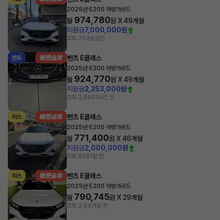
·
2025년
E200 아방가르드
974,780
월
원 X
49
개월
지원금
7,000,000원
조회 703
방금전
벤츠 E클래스
렌트
·
2025년
E200 아방가르드
924,770
월
원 X
49
개월
지원금
2,253,000원
조회 2,890
1시간 전
벤츠 E클래스
리스
·
2025년
E200 아방가르드
771,400
월
원 X
46
개월
지원금
2,000,000원
조회 828
1일 전
벤츠 E클래스
리스
·
2025년
E200 아방가르드
790,745
월
원 X
29
개월
조회 2,941
1일 전