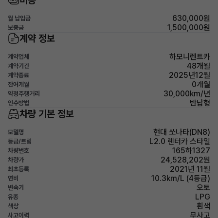
비용
630,000원
월 납입금
1,500,000원
보증금
계약 정보
하모니렌트카
계약업체
48개월
계약기간
2025년12월
계약종료
0개월
잔여개월
30,000km/년
약정주행거리
반납형
인수방법
차량 기본 정보
현대 쏘나타(DN8)
모델명
L2.0 렌터카 스타일
등급/트림
165하1327
차량번호
24,528,202원
차량가
2021년 11월
최초등록
10.3km/L (4등급)
연비
오토
변속기
LPG
유종
흰색
색상
무사고
사고이력