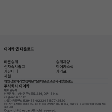
이어카 앱 다운로드
빠른승계
승계차량
신차즉시출고
이어카소식
커뮤니티
가격표
제원
개인정보처리방침
이용약관
채용공고
공지사항
브랜드
주식회사 이어카
대표 유우재
인천광역시 부평구 주부토로 236, D동 1514호
cs@eacar.co.kr
사업자 등록번호 539-88-02334 | 1877-2520
이어카는 통신판매 중개자로서 통신판매의 당사자가 아니며, 상품, 거래정보, 거래에 대하여 책임을 지지
않습니다.
Copyrightⓒ eacar. All right reserved.