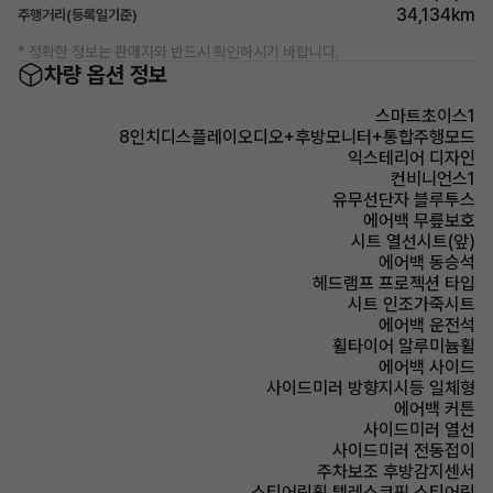
34,134km
주행거리(등록일기준)
* 정확한 정보는 판매자와 반드시 확인하시기 바랍니다.
차량 옵션 정보
스마트초이스1
8인치디스플레이오디오+후방모니터+통합주행모드
익스테리어 디자인
컨비니언스1
유무선단자 블루투스
에어백 무릎보호
시트 열선시트(앞)
에어백 동승석
헤드램프 프로젝션 타입
시트 인조가죽시트
에어백 운전석
휠타이어 알루미늄휠
에어백 사이드
사이드미러 방향지시등 일체형
에어백 커튼
사이드미러 열선
사이드미러 전동접이
주차보조 후방감지센서
스티어링휠 텔레스코픽 스티어링