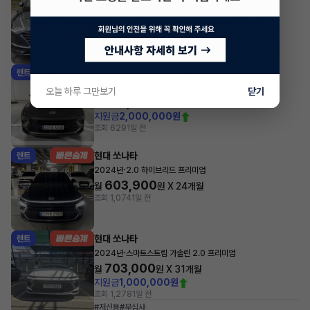
·
2021년
G2.0 프리미엄 패밀리
487,200
월
원 X
31
개월
지원금
2,000,000원
조회 546
1일 전
현대 쏘나타
렌트
·
2026년
스마트스트림 LPG 2.0 일반인용 익스클루시브
오늘 하루 그만보기
닫기
681,947
월
원 X
53
개월
지원금
2,000,000원
조회 629
1일 전
현대 쏘나타
렌트
·
2024년
2.0 하이브리드 프리미엄
603,900
월
원 X
24
개월
조회 1,074
1일 전
현대 쏘나타
렌트
·
2024년
스마트스트림 가솔린 2.0 프리미엄
703,000
월
원 X
31
개월
지원금
1,000,000원
조회 1,278
1일 전
#저신용
#무심사