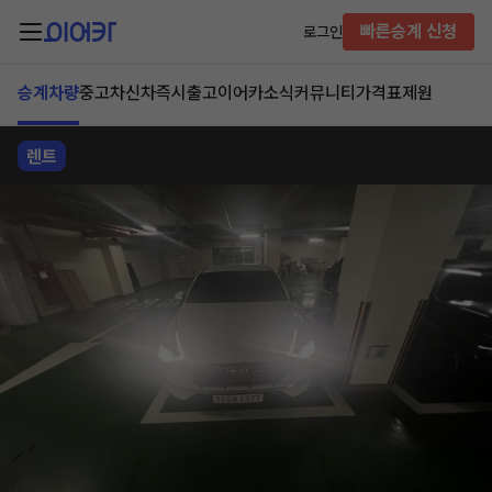
빠른승계 신청
로그인
승계차량
중고차
신차즉시출고
이어카소식
커뮤니티
가격표
제원
렌트