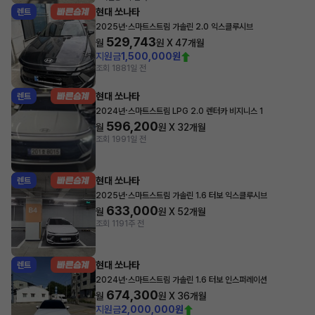
현대 쏘나타
렌트
·
2025년
스마트스트림 가솔린 2.0 익스클루시브
529,743
월
원 X
47
개월
지원금
1,500,000원
조회 188
1일 전
현대 쏘나타
렌트
·
2024년
스마트스트림 LPG 2.0 렌터카 비지니스 1
596,200
월
원 X
32
개월
조회 199
1일 전
현대 쏘나타
렌트
·
2025년
스마트스트림 가솔린 1.6 터보 익스클루시브
633,000
월
원 X
52
개월
조회 119
1주 전
현대 쏘나타
렌트
·
2024년
스마트스트림 가솔린 1.6 터보 인스퍼레이션
674,300
월
원 X
36
개월
지원금
2,000,000원