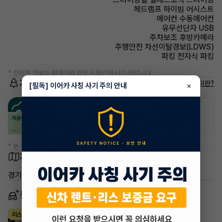
헤드램프 하이빔 어시스트
에어컨 수동에어컨
유무선단자 USB
주차보조 후방카메라
주행안전 차선이탈경보(LDWS)
파킹 전자식 파킹
* 정확한 정보는 판매자와 반드시 확인하시기 바랍니다.
저공해차량 정보
저공해차량이란?
[필독] 이어카 사칭 사기 주의 안내
×
공항주차장
공영주차장
20% 할인
50% 할인
* 본 정보는 지자체마다 다를 수 있으니 실제 정보와 확인해 주세요.
차량 위치
경기 수원시 권선구 권선동
동일 차종 이어카
현대 쏘나타
리스