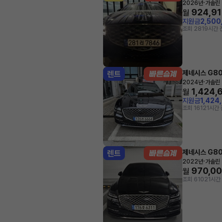
·
2026년
가솔린 
924,9
월
지원금
2,500
조회 28
19시간 
제네시스 G8
렌트
·
2024년
가솔린 
1,424,
월
지원금
1,424
조회 161
21시간 
제네시스 G8
렌트
·
2022년
가솔린 
970,0
월
조회 610
21시간