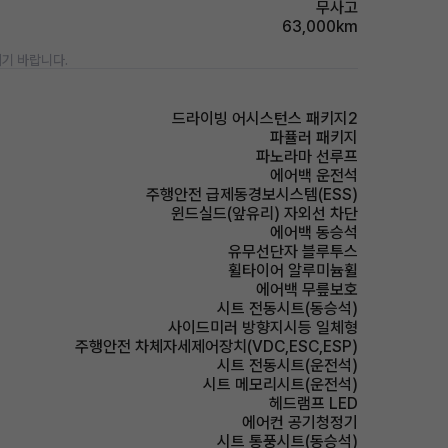
무사고
63,000km
기 바랍니다.
드라이빙 어시스턴스 패키지2
파퓰러 패키지
파노라마 선루프
에어백 운전석
주행안전 급제동경보시스템(ESS)
윈드실드(앞유리) 자외선 차단
에어백 동승석
유무선단자 블루투스
휠타이어 알루미늄휠
에어백 무릎보호
시트 전동시트(동승석)
사이드미러 방향지시등 일체형
주행안전 차체자세제어장치(VDC,ESC,ESP)
시트 전동시트(운전석)
시트 메모리시트(운전석)
헤드램프 LED
에어컨 공기청정기
시트 통풍시트(동승석)