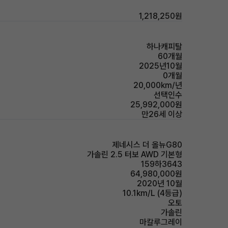
1,218,250원
하나캐피탈
60개월
2025년10월
0개월
20,000km/년
선택인수
25,992,000원
만26세 이상
제네시스 더 올뉴G80
가솔린 2.5 터보 AWD 기본형
159하3643
64,980,000원
2020년 10월
10.1km/L (4등급)
오토
가솔린
마칼루그레이