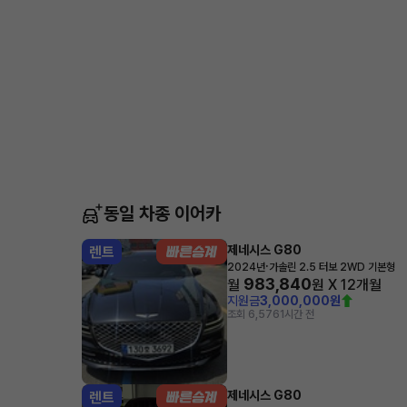
동일 차종 이어카
제네시스 G80
렌트
·
2024년
가솔린 2.5 터보 2WD 기본형
983,840
월
원 X
12
개월
지원금
3,000,000원
조회 6,576
1시간 전
제네시스 G80
렌트