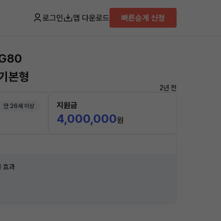
로그인
앱 다운로드
빠른승계 신청
G80
 기본형
2년 전
지원금
만 26세 이상
4,000,000
원
 효과