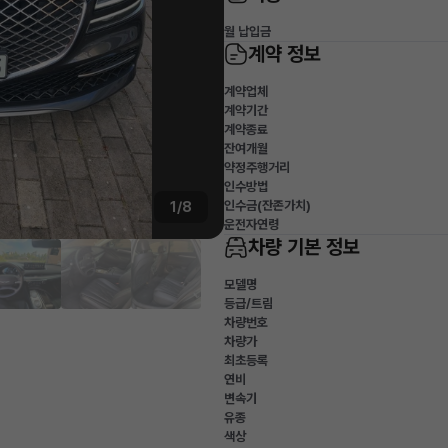
월 납입금
계약 정보
계약업체
계약기간
계약종료
잔여개월
약정주행거리
인수방법
인수금(잔존가치)
1/8
운전자연령
차량 기본 정보
모델명
등급/트림
차량번호
차량가
최초등록
연비
변속기
유종
색상