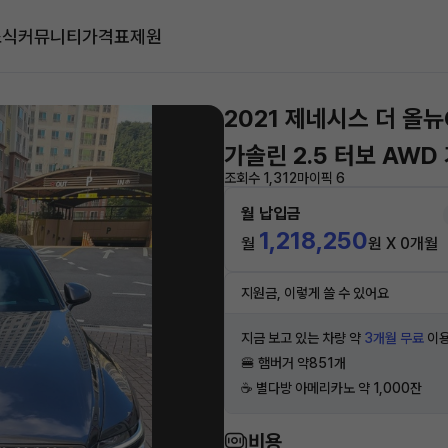
소식
커뮤니티
가격표
제원
2021 제네시스 더 올뉴
가솔린 2.5 터보 AWD
조회수 1,312
마이픽 6
월 납입금
1,218,250
월
원 X 0개월
지원금, 이렇게 쓸 수 있어요
지금 보고 있는 차량 약
3개월 무료
이용
🍔 햄버거 약851개
☕️ 별다방 아메리카노 약 1,000잔
비용