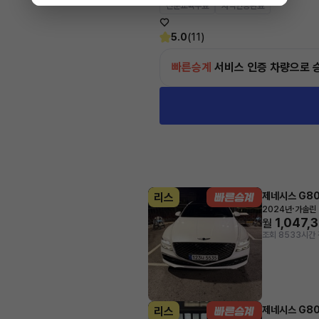
전문교육수료
자격인증완료
♡
5.0
(11)
빠른승계
서비스
인증 차량으로 
제네시스 G8
리스
·
2024년
가솔린 
1,047,
월
조회 853
3시간 
제네시스 G8
리스