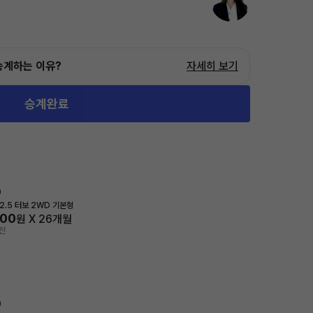
승계하는 이유?
자세히 보기
승계완료
0
2.5 터보 2WD 기본형
300
원 X
26
개월
전
0