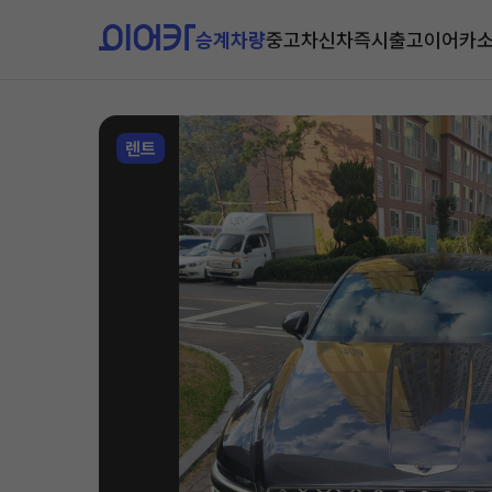
승계차량
중고차
신차즉시출고
이어카
렌트