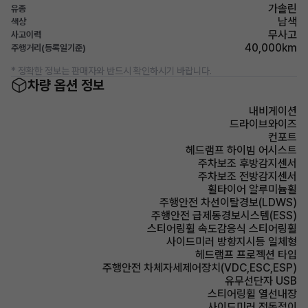
가솔린
유종
남색
색상
무사고
사고이력
40,000km
주행거리(등록일기준)
* 정확한 정보는 판매자와 반드시 확인하시기 바랍니다.
차량 옵션 정보
내비게이션
드라이브와이즈
컨포트
헤드램프 하이빔 어시스트
주차보조 후방감지센서
주차보조 전방감지센서
휠타이어 알루미늄휠
주행안전 차선이탈경보(LDWS)
주행안전 급제동경보시스템(ESS)
스티어링휠 속도감응식 스티어링휠
사이드미러 방향지시등 일체형
헤드램프 프로젝션 타입
주행안전 차체자세제어장치(VDC,ESC,ESP)
유무선단자 USB
스티어링휠 열선내장
사이드미러 전동접이