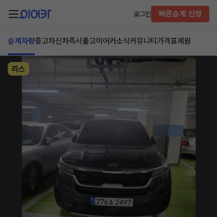
빠른승계 신청
로그인
승계차량
중고차
신차즉시출고
이어카소식
커뮤니티
가격표
제원
리스