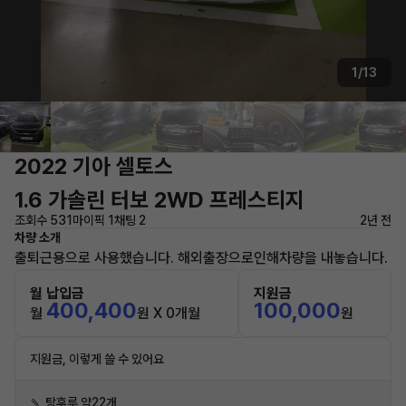
1/13
2022 기아 셀토스
1.6 가솔린 터보 2WD 프레스티지
조회수 531
마이픽 1
채팅 2
2년 전
차량 소개
출퇴근용으로 사용했습니다. 해외출장으로인해차량을 내놓습니다.
월 납입금
지원금
400,400
100,000
월
원 X 0개월
원
지원금, 이렇게 쓸 수 있어요
🍡 탕후루 약22개