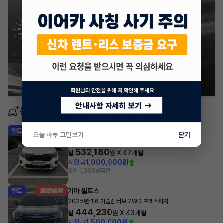
동일 차종 이어카
기아 셀토스
렌트
오늘 하루 그만보기
닫기
·
2026년
1.6 가솔린 터보 2WD 시그니처
532,180
월
원 X
47
개월
지원금
1,000,000원
조회 1,368
방금전
기아 셀토스
렌트
·
2025년
1.6 가솔린 터보 2WD 프레스티지
444,230
월
원 X
43
개월
지원금
1,500,000원