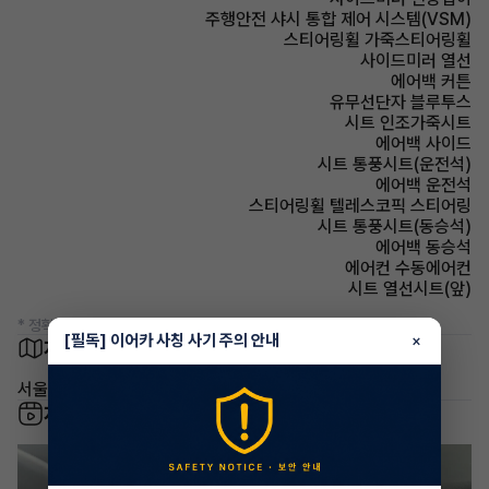
주행안전 샤시 통합 제어 시스템(VSM)
스티어링휠 가죽스티어링휠
사이드미러 열선
에어백 커튼
유무선단자 블루투스
시트 인조가죽시트
에어백 사이드
시트 통풍시트(운전석)
에어백 운전석
스티어링휠 텔레스코픽 스티어링
시트 통풍시트(동승석)
에어백 동승석
에어컨 수동에어컨
시트 열선시트(앞)
* 정확한 정보는 판매자와 반드시 확인하시기 바랍니다.
[필독] 이어카 사칭 사기 주의 안내
×
차량 위치
서울 성북구 삼선동3가
차량 영상