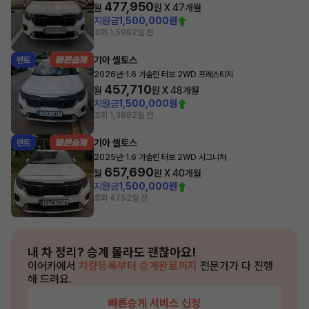
477,950
월
원 X
47
개월
지원금
1,500,000원
조회 1,598
2일 전
기아 셀토스
렌트
·
2026년
1.6 가솔린 터보 2WD 프레스티지
457,710
월
원 X
48
개월
지원금
1,500,000원
조회 1,388
2일 전
기아 셀토스
렌트
·
2025년
1.6 가솔린 터보 2WD 시그니처
657,690
월
원 X
40
개월
지원금
1,500,000원
조회 475
2일 전
내 차 정리?
승계 몰라도 괜찮아요!
이어카에서
차량등록부터 승계완료까지
전문가가 다 진행
해 드려요.
빠른승계 서비스 신청