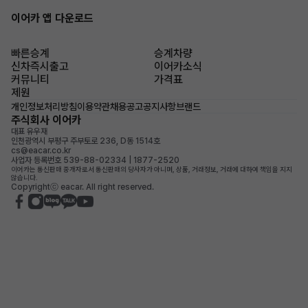
이어카 앱 다운로드
빠른승계
승계차량
신차즉시출고
이어카소식
커뮤니티
가격표
제원
개인정보처리방침
이용약관
채용공고
공지사항
브랜드
주식회사 이어카
대표 유우재
인천광역시 부평구 주부토로 236, D동 1514호
cs@eacar.co.kr
사업자 등록번호 539-88-02334 | 1877-2520
이어카는 통신판매 중개자로서 통신판매의 당사자가 아니며, 상품, 거래정보, 거래에 대하여 책임을 지지
않습니다.
Copyrightⓒ eacar. All right reserved.