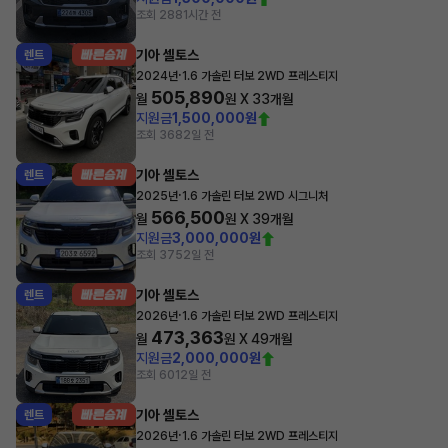
조회 288
1시간 전
기아 셀토스
렌트
·
2024년
1.6 가솔린 터보 2WD 프레스티지
505,890
월
원 X
33
개월
지원금
1,500,000원
조회 368
2일 전
기아 셀토스
렌트
·
2025년
1.6 가솔린 터보 2WD 시그니처
566,500
월
원 X
39
개월
지원금
3,000,000원
조회 375
2일 전
기아 셀토스
렌트
·
2026년
1.6 가솔린 터보 2WD 프레스티지
473,363
월
원 X
49
개월
지원금
2,000,000원
조회 601
2일 전
기아 셀토스
렌트
·
2026년
1.6 가솔린 터보 2WD 프레스티지