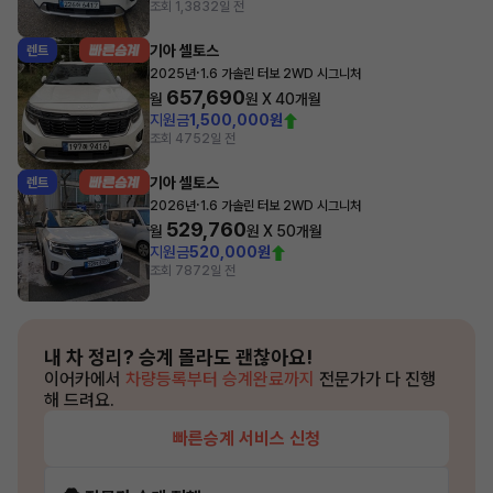
조회 1,383
2일 전
기아 셀토스
렌트
·
2025년
1.6 가솔린 터보 2WD 시그니처
657,690
월
원 X
40
개월
지원금
1,500,000원
조회 475
2일 전
기아 셀토스
렌트
·
2026년
1.6 가솔린 터보 2WD 시그니처
529,760
월
원 X
50
개월
지원금
520,000원
조회 787
2일 전
내 차 정리?
승계 몰라도 괜찮아요!
이어카에서
차량등록부터 승계완료까지
전문가가 다 진행
해 드려요.
빠른승계 서비스 신청