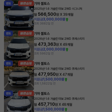
기아 셀토스
렌트
·
2025년
1.6 가솔린 터보 2WD 시그니처
566,500
월
원 X
39
개월
지원금
3,000,000원
조회 368
2일 전
기아 셀토스
렌트
·
2026년
1.6 가솔린 터보 2WD 프레스티지
473,363
월
원 X
49
개월
지원금
2,000,000원
조회 596
2일 전
기아 셀토스
렌트
·
2026년
1.6 가솔린 터보 2WD 프레스티지
477,950
월
원 X
47
개월
지원금
1,500,000원
조회 1,582
2일 전
기아 셀토스
렌트
·
2026년
1.6 가솔린 터보 2WD 프레스티지
457,710
월
원 X
48
개월
지원금
1,500,000원