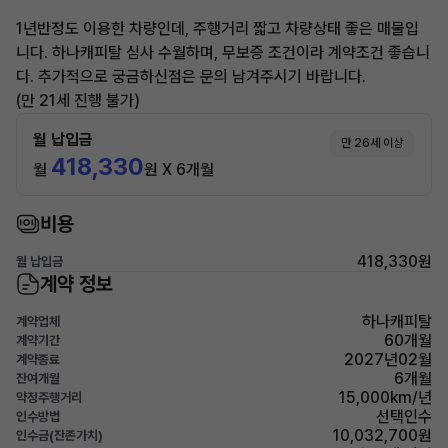
1년반정도 이용한 차량인데, 주행거리 짧고 차량상태 좋은 매물입
니다. 하나캐피탈 심사 수월하며, 무보증 조건이라 계약조건 좋습니
다. 추가적으로 궁금하신점은 문의 남겨주시기 바랍니다.
(만 21세 진행 불가)
월 납입금
만 26세 이상
418,330
월
원 X 6개월
비용
418,330원
월 납입금
계약 정보
하나캐피탈
계약업체
60개월
계약기간
2027년02월
계약종료
6개월
잔여개월
15,000km/년
약정주행거리
선택인수
인수방법
10,032,700원
인수금(잔존가치)