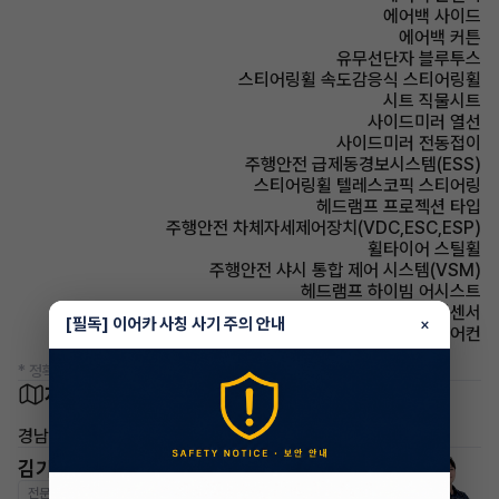
에어백 사이드
에어백 커튼
유무선단자 블루투스
스티어링휠 속도감응식 스티어링휠
시트 직물시트
사이드미러 열선
사이드미러 전동접이
주행안전 급제동경보시스템(ESS)
스티어링휠 텔레스코픽 스티어링
헤드램프 프로젝션 타입
주행안전 차체자세제어장치(VDC,ESC,ESP)
휠타이어 스틸휠
주행안전 샤시 통합 제어 시스템(VSM)
헤드램프 하이빔 어시스트
주차보조 후방감지센서
[필독] 이어카 사칭 사기 주의 안내
×
에어컨 수동에어컨
* 정확한 정보는 판매자와 반드시 확인하시기 바랍니다.
차량 위치
경남 김해시
김기현 매니저
전문교육수료
자격인증완료