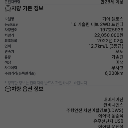
만26세 이상
운전자연령
차량 기본 정보
기아 셀토스
모델명
1.6 가솔린 터보 2WD 트렌디
등급/트림
197호5939
차량번호
22,050,000원
차량가
2022년 02월
최초등록
12.7km/L (3등급)
연비
오토
변속기
가솔린
유종
미색
색상
무사고
사고이력
6,200km
주행거리(등록일기준)
* 정확한 정보는 판매자와 반드시 확인하시기 바랍니다.
차량 옵션 정보
내비게이션
컨비니언스
주행안전 차선이탈경보(LDWS)
에어백 동승석
유무선단자 USB
에어백 운전석