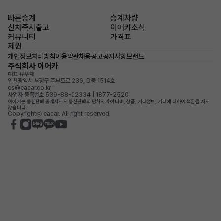
빠른승계
승계차량
신차즉시출고
이어카소식
커뮤니티
가격표
제원
개인정보처리방침
이용약관
채용공고
공지사항
브랜드
주식회사 이어카
대표 유우재
인천광역시 부평구 주부토로 236, D동 1514호
cs@eacar.co.kr
사업자 등록번호 539-88-02334 | 1877-2520
이어카는 통신판매 중개자로서 통신판매의 당사자가 아니며, 상품, 거래정보, 거래에 대하여 책임을 지지
않습니다.
Copyrightⓒ eacar. All right reserved.