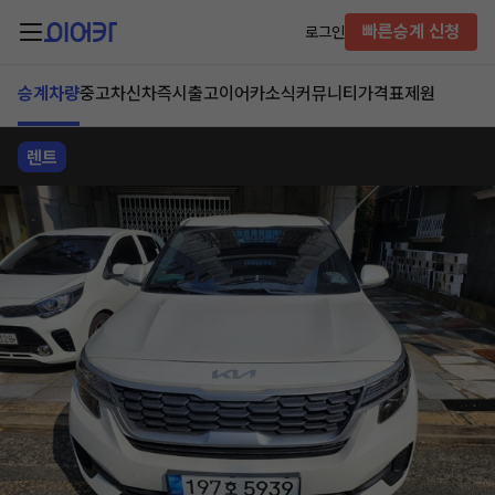
빠른승계 신청
로그인
승계차량
중고차
신차즉시출고
이어카소식
커뮤니티
가격표
제원
렌트