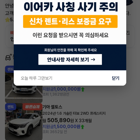
안녕하세요. 이어카 김기현 매니저 입니다.
고객님의 소중한 차량 승계자분께 이어드리도록 노력하겠습니다.
5.0
(11)
빠른승계
서비스
자세히 보기
인증 차량으로 승계하는 이유?
동일 차종 이어카
기아 셀토스
렌트
·
2026년
1.6 가솔린 터보 2WD 시그니처
오늘 하루 그만보기
닫기
532,180
월
원 X
47
개월
지원금
1,000,000원
조회 1,362
방금전
기아 셀토스
렌트
·
2024년
1.6 가솔린 터보 2WD 프레스티지
505,890
월
원 X
33
개월
지원금
1,500,000원
조회 365
2일 전