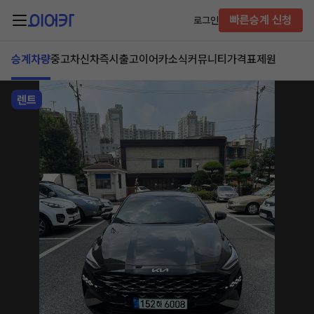
빠른승계 신청
로그인
승계차량
중고차
신차즉시출고
이어카소식
커뮤니티
가격표
제원
렌트