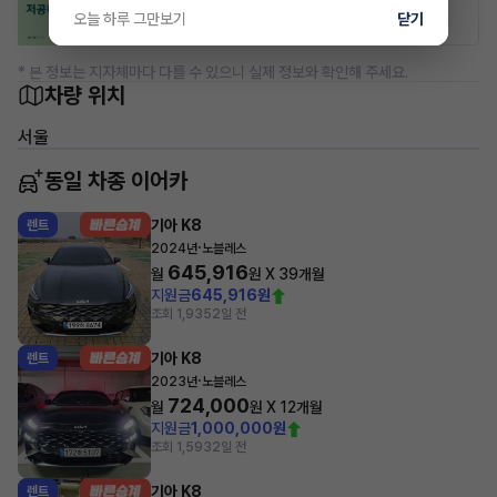
50% 할인
50% 할인
오늘 하루 그만보기
닫기
* 본 정보는 지자체마다 다를 수 있으니 실제 정보와 확인해 주세요.
차량 위치
서울
동일 차종 이어카
기아 K8
렌트
·
2024년
노블레스
645,916
월
원 X
39
개월
지원금
645,916원
조회 1,935
2일 전
기아 K8
렌트
·
2023년
노블레스
724,000
월
원 X
12
개월
지원금
1,000,000원
조회 1,593
2일 전
기아 K8
렌트