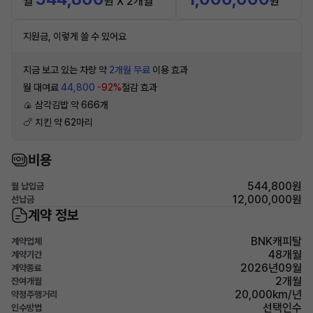
월
원 X 2개월
원
지원금, 이렇게 쓸 수 있어요
지금 보고 있는 차량 약
2개월 무료
이용 효과
월 대여료
44,800
-92%
절감 효과
🍙 삼각김밥 약 666개
🍗 치킨 약 62마리
비용
544,800원
월 납입금
12,000,000원
선납금
계약 정보
BNK캐피탈
계약업체
48개월
계약기간
2026년09월
계약종료
2개월
잔여개월
20,000km/년
약정주행거리
선택인수
인수방법