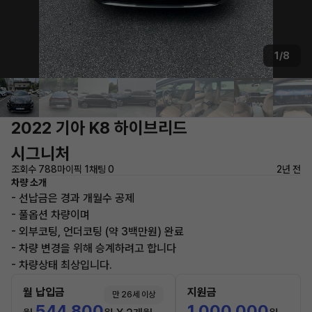
1/8
2022 기아 K8 하이브리드
시그니처
조회수 788
마이픽 1
채팅 0
2년 전
차량 소개
- 선납금은 경과 개월수 공제
- 풀옵션 차량이며
- 외부코팅, 언더코팅 (약 3백만원) 완료
- 차량 변경을 위해 승계하려고 합니다
- 차량상태 최상입니다.
월 납입금
지원금
만 26세 이상
544,800
1,000,000