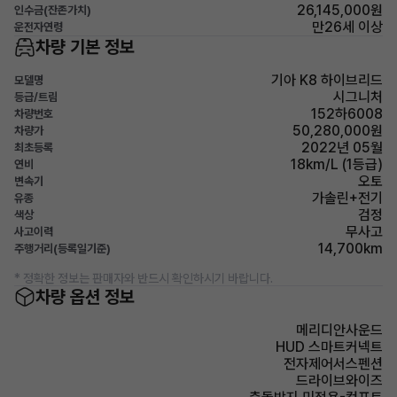
26,145,000원
인수금(잔존가치)
만26세 이상
운전자연령
차량 기본 정보
기아 K8 하이브리드
모델명
시그니처
등급/트림
152하6008
차량번호
50,280,000원
차량가
2022년 05월
최초등록
18km/L (1등급)
연비
오토
변속기
가솔린+전기
유종
검정
색상
무사고
사고이력
14,700km
주행거리(등록일기준)
* 정확한 정보는 판매자와 반드시 확인하시기 바랍니다.
차량 옵션 정보
메리디안사운드
HUD 스마트커넥트
전자제어서스펜션
드라이브와이즈