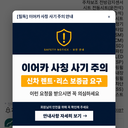
주차보조 전방감지센서
시트 전동시트(운전석)
시트 통풍시트(동승석)
[필독] 이어카 사칭 사기 주의 안내
×
시트 가죽시트
에어컨 공기청정기
헤드램프 프로젝션 타입
주행안전 샤시 통합 제어 시스템(VSM)
룸미러 전자식 룸미러(ECM)
주행안전 후측방경보시스템(BSD)
파킹 전자식 파킹
헤드램프 LED
주행안전 차체자세제어장치(VDC,ESC,ESP)
스티어링휠 가죽스티어링휠
룸미러 하이패스 내장
스티어링휠 속도감응식 스티어링휠
윈드실드(앞유리) 자외선 차단
주행안전 급제동경보시스템(ESS)
헤드램프 하이빔 어시스트
* 정확한 정보는 판매자와 반드시 확인하시기 바랍니다.
저공해차량 정보
저공해차량이란?
공항주차장
공영주차장