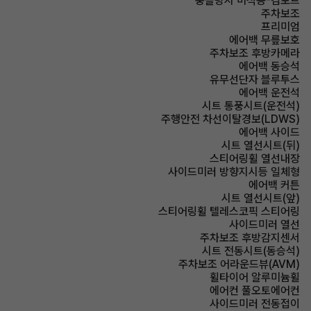
충돌방지 미적용-컴포트
주차보조
프리미엄
에어백 무릎보호
주차보조 후방카메라
에어백 동승석
유무선단자 블루투스
에어백 운전석
시트 통풍시트(운전석)
주행안전 차선이탈경보(LDWS)
에어백 사이드
시트 열선시트(뒤)
스티어링휠 열선내장
사이드미러 방향지시등 일체형
에어백 커튼
시트 열선시트(앞)
스티어링휠 텔레스코픽 스티어링
사이드미러 열선
주차보조 후방감지센서
시트 전동시트(동승석)
주차보조 어라운드뷰(AVM)
휠타이어 알루미늄휠
에어컨 풀오토에어컨
사이드미러 전동접이