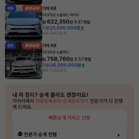
기아 K8
렌트
·
2025년
노블레스 라이트
622,350
월
원 X
41
개월
지원금
1,000,000원
조회 294
2일 전
기아 K8
렌트
·
2026년
노블레스
758,760
월
원 X
57
개월
지원금
5,000,000원
조회 729
2일 전
내 차 정리?
승계 몰라도 괜찮아요!
이어카에서
차량등록부터 승계완료까지
전문가가 다 진행
해 드려요.
빠른승계 서비스 신청
🕵️ 전문가 승계 진행