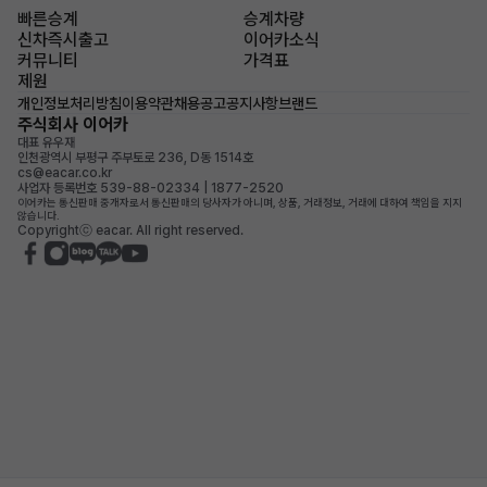
빠른승계
승계차량
신차즉시출고
이어카소식
커뮤니티
가격표
제원
개인정보처리방침
이용약관
채용공고
공지사항
브랜드
주식회사 이어카
대표 유우재
인천광역시 부평구 주부토로 236, D동 1514호
cs@eacar.co.kr
사업자 등록번호 539-88-02334 | 1877-2520
이어카는 통신판매 중개자로서 통신판매의 당사자가 아니며, 상품, 거래정보, 거래에 대하여 책임을 지지
않습니다.
Copyrightⓒ eacar. All right reserved.