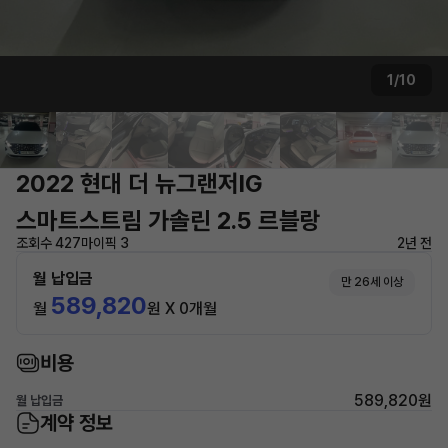
1/10
2022 현대 더 뉴그랜저IG
스마트스트림 가솔린 2.5 르블랑
조회수 427
마이픽 3
2년 전
월 납입금
만 26세 이상
589,820
월
원 X 0개월
비용
589,820원
월 납입금
계약 정보