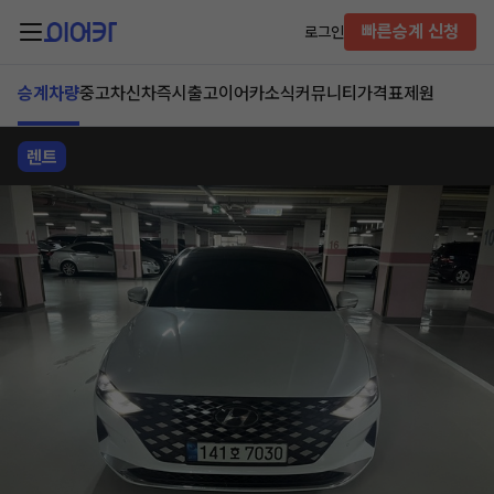
빠른승계 신청
로그인
승계차량
중고차
신차즉시출고
이어카소식
커뮤니티
가격표
제원
렌트