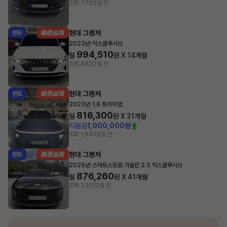
조회 770
2일 전
현대 그랜저
렌트
·
2023년
익스클루시브
994,510
월
원 X
14
개월
조회 962
2일 전
현대 그랜저
렌트
·
2023년
1.6 프리미엄
816,300
월
원 X
21
개월
지원금
1,000,000원
조회 1,640
2일 전
현대 그랜저
렌트
·
2025년
스마트스트림 가솔린 2.5 익스클루시브
876,260
월
원 X
41
개월
조회 1,201
2일 전