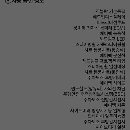
차량 옵션 정보
르블랑 기본등급
헤드업디스플레이
파노라마선루프
룸미러 전자식 룸미러(ECM)
에어백 동승석
헤드램프 LED
스티어링휠 가죽스티어링휠
시트 통풍시트(동승석)
에어백 운전석
헤드램프 프로젝션 타입
스티어링휠 열선내장
시트 통풍시트(운전석)
주차보조 후방카메라
에어백 사이드
윈드실드(앞유리) 자외선 차단
주행안전 후측방경보시스템(BSD)
주차보조 전방감지센서
에어백 커튼
사이드미러 방향지시등 일체형
휠타이어 알루미늄휠
주차보조 후방감지센서
사이드미러 열선