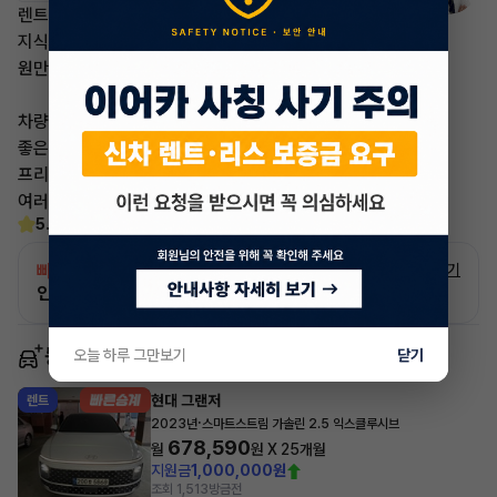
렌트/리스 상품에 대한
지식과 정보가 있어야만
원만한 "승계"를 할수가있습니다!
차량 매각, 정리를 원하시는분
좋은조건의 차량을 원하시는분
프리미엄승계 "이어카" 에서
여러분의 파트너가 되어드리겠습니다,
5.0
(8)
빠른승계
서비스
자세히 보기
인증 차량으로 승계하는 이유?
동일 차종 이어카
오늘 하루 그만보기
닫기
현대 그랜저
렌트
·
2023년
스마트스트림 가솔린 2.5 익스클루시브
678,590
월
원 X
25
개월
지원금
1,000,000원
조회 1,513
방금전