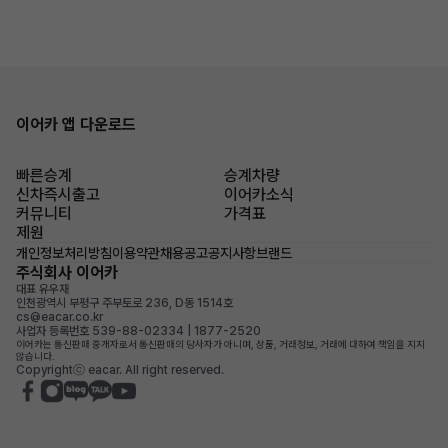
이어카 앱 다운로드
빠른승계
승계차량
신차즉시출고
이어카소식
커뮤니티
가격표
제원
개인정보처리방침
이용약관
채용공고
공지사항
브랜드
주식회사 이어카
대표 유우재
인천광역시 부평구 주부토로 236, D동 1514호
cs@eacar.co.kr
사업자 등록번호 539-88-02334 | 1877-2520
이어카는 통신판매 중개자로서 통신판매의 당사자가 아니며, 상품, 거래정보, 거래에 대하여 책임을 지지
않습니다.
Copyrightⓒ eacar. All right reserved.