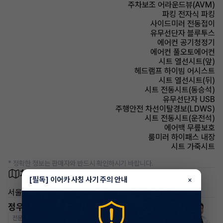
주차보조 어라운드뷰(AVM)
파킹 전자식 파킹
사이드미러 전동접이
유무선단자 블루투스
에어컨 공기청정기
에어컨 풀오토에어컨
시트 열선시트(앞)
헤드램프 하이빔 어시스트
시트 열선시트(뒤)
시트 전동시트(동승석)
유무선단자 USB
주행안전 차선이탈경보(LDWS)
시트 전동시트(운전석)
에어백 무릎보호
룸미러 하이패스 내장
시트 가죽시트
* 정확한 정보는 판매자와 반드시 확인하시기 바랍니다.
차량 위치
[필독] 이어카 사칭 사기 주의 안내
×
서울 서초구
정우혁 매니저
전문교육수료
자격인증완료