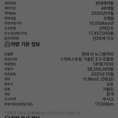
현대캐피탈
계약업체
48개월
계약기간
2025년10월
계약종료
0개월
잔여개월
15,000km/년
약정주행거리
선택인수
인수방법
17,457,000원
인수금(잔존가치)
만26세 이상
운전자연령
차량 기본 정보
현대 더 뉴그랜저IG
모델명
스마트스트림 가솔린 2.5 르블랑
등급/트림
141호7030
차량번호
38,200,000원
차량가
2021년 10월
최초등록
11.9km/L (3등급)
연비
오토
변속기
가솔린
유종
흰색
색상
무사고
사고이력
17,000km
주행거리(등록일기준)
* 정확한 정보는 판매자와 반드시 확인하시기 바랍니다.