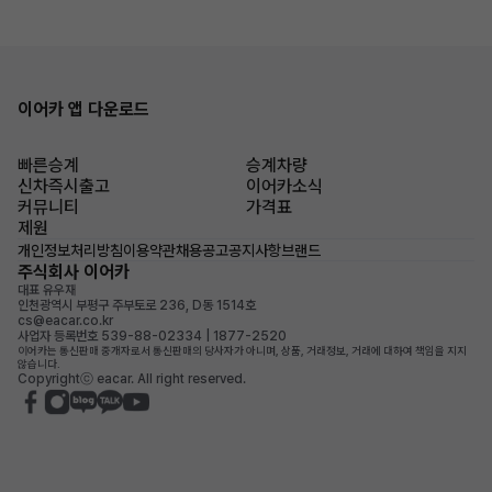
이어카 앱 다운로드
빠른승계
승계차량
신차즉시출고
이어카소식
커뮤니티
가격표
제원
개인정보처리방침
이용약관
채용공고
공지사항
브랜드
주식회사 이어카
대표 유우재
인천광역시 부평구 주부토로 236, D동 1514호
cs@eacar.co.kr
사업자 등록번호 539-88-02334 | 1877-2520
이어카는 통신판매 중개자로서 통신판매의 당사자가 아니며, 상품, 거래정보, 거래에 대하여 책임을 지지
않습니다.
Copyrightⓒ eacar. All right reserved.