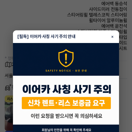
에어백 동승석
사이드미러 전동접이
스티어링휠 텔레스코픽 스티어링
휠타이어 알루미늄휠
에어백 운전석
스티어링휠 가죽스티어링휠
[필독] 이어카 사칭 사기 주의 안내
×
헤드램프 프로젝션 타입
에어백 사이드
시트 인조가죽시트
* 정확한 정보는 판매자와 반드시 확인하시기 바랍니다.
차량 위치
서울 중랑구 면목동
동일 차종 이어카
현대 아반떼
리스
·
2025년
가솔린 2.0 터보 N DCT
594,980
월
원 X
45
개월
지원금
8,000,000원
조회 1,824
방금전