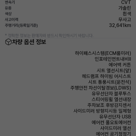
CVT
변속기
가솔린
유종
흰색
색상
무사고
사고이력
32,641km
주행거리(등록일기준)
* 정확한 정보는 판매자와 반드시 확인하시기 바랍니다.
차량 옵션 정보
하이패스시스템(ECM룸미러)
인포테인먼트내비Ⅱ
에어백 커튼
시트 열선시트(앞)
헤드램프 하이빔 어시스트
시트 통풍시트(운전석)
주행안전 차선이탈경보(LDWS)
유무선단자 블루투스
스티어링휠 열선내장
주차보조 후방감지센서
사이드미러 방향지시등 일체형
유무선단자 USB
에어컨 풀오토에어컨
사이드미러 열선
에어컨 공기청정기