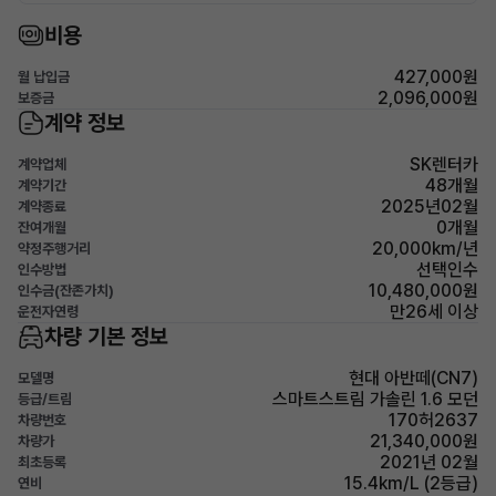
비용
427,000원
월 납입금
2,096,000원
보증금
계약 정보
SK렌터카
계약업체
48개월
계약기간
2025년02월
계약종료
0개월
잔여개월
20,000km/년
약정주행거리
선택인수
인수방법
10,480,000원
인수금(잔존가치)
만26세 이상
운전자연령
차량 기본 정보
현대 아반떼(CN7)
모델명
스마트스트림 가솔린 1.6 모던
등급/트림
170허2637
차량번호
21,340,000원
차량가
2021년 02월
최초등록
15.4km/L (2등급)
연비