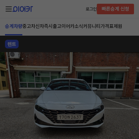
빠른승계 신청
로그인
승계차량
중고차
신차즉시출고
이어카소식
커뮤니티
가격표
제원
렌트