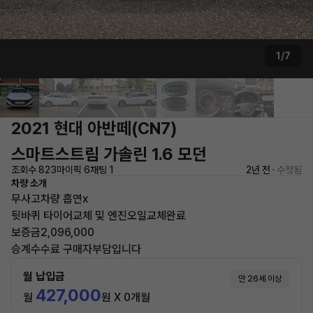
1/7
2021 현대 아반떼(CN7)
스마트스트림 가솔린 1.6 모던
조회수 823
마이픽 6
채팅 1
2년 전 ·
수정됨
차량 소개
무사고차량 흡연x
뒷바퀴 타이어교체 및 엔진오일교체완료
보증금2,096,000
승계수수료 구매자부담입니다
월 납입금
만 26세 이상
427,000
월
원 X 0개월