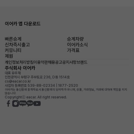
이어카 앱 다운로드
빠른승계
승계차량
신차즉시출고
이어카소식
커뮤니티
가격표
제원
개인정보처리방침
이용약관
채용공고
공지사항
브랜드
주식회사 이어카
대표 유우재
인천광역시 부평구 주부토로 236, D동 1514호
cs@eacar.co.kr
사업자 등록번호 539-88-02334 | 1877-2520
이어카는 통신판매 중개자로서 통신판매의 당사자가 아니며, 상품, 거래정보, 거래에 대하여 책임을 지지
않습니다.
Copyrightⓒ eacar. All right reserved.