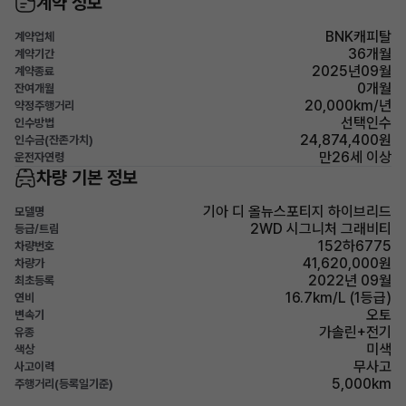
계약 정보
BNK캐피탈
계약업체
36개월
계약기간
2025년09월
계약종료
0개월
잔여개월
20,000km/년
약정주행거리
선택인수
인수방법
24,874,400원
인수금(잔존가치)
만26세 이상
운전자연령
차량 기본 정보
기아 디 올뉴스포티지 하이브리드
모델명
2WD 시그니처 그래비티
등급/트림
152하6775
차량번호
41,620,000원
차량가
2022년 09월
최초등록
16.7km/L (1등급)
연비
오토
변속기
가솔린+전기
유종
미색
색상
무사고
사고이력
5,000km
주행거리(등록일기준)