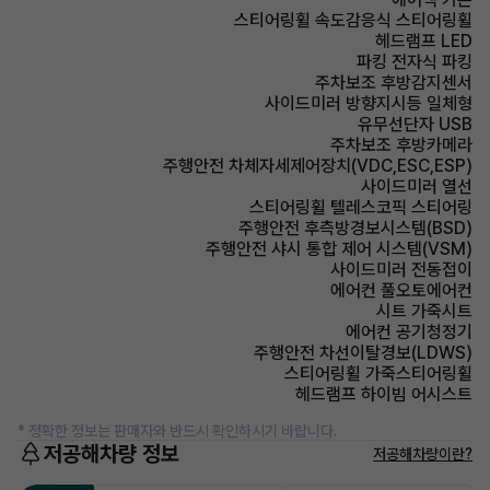
스티어링휠 속도감응식 스티어링휠
헤드램프 LED
파킹 전자식 파킹
주차보조 후방감지센서
사이드미러 방향지시등 일체형
유무선단자 USB
주차보조 후방카메라
주행안전 차체자세제어장치(VDC,ESC,ESP)
사이드미러 열선
스티어링휠 텔레스코픽 스티어링
주행안전 후측방경보시스템(BSD)
주행안전 샤시 통합 제어 시스템(VSM)
사이드미러 전동접이
에어컨 풀오토에어컨
시트 가죽시트
에어컨 공기청정기
주행안전 차선이탈경보(LDWS)
스티어링휠 가죽스티어링휠
헤드램프 하이빔 어시스트
* 정확한 정보는 판매자와 반드시 확인하시기 바랍니다.
저공해차량 정보
저공해차량이란?