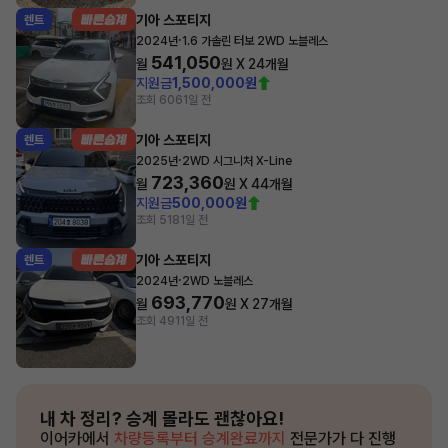
기아 스포티지
렌트
·
2024년
1.6 가솔린 터보 2WD 노블레스
541,050
월
원 X
24
개월
지원금
1,500,000원
조회 606
1일 전
기아 스포티지
렌트
·
2025년
2WD 시그니처 X-Line
723,360
월
원 X
44
개월
지원금
500,000원
조회 518
1일 전
기아 스포티지
렌트
·
2024년
2WD 노블레스
693,770
월
원 X
27
개월
조회 491
1일 전
내 차 정리?
승계 몰라도 괜찮아요!
이어카에서
차량등록부터 승계완료까지
전문가가 다 진행