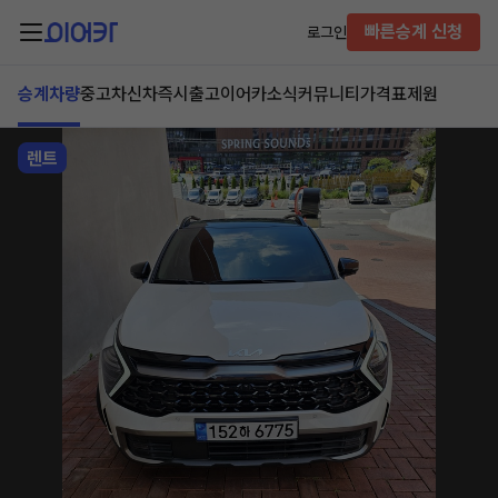
빠른승계 신청
로그인
승계차량
중고차
신차즉시출고
이어카소식
커뮤니티
가격표
제원
렌트