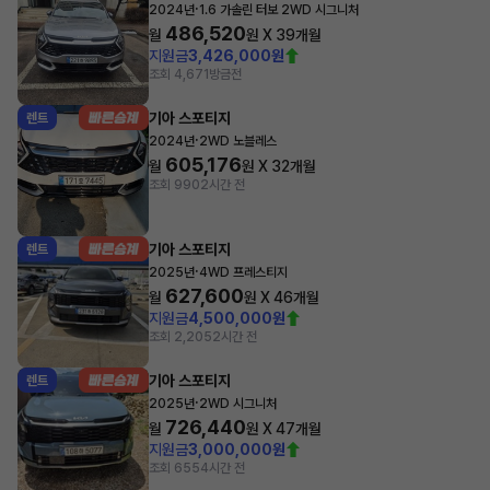
·
2024년
1.6 가솔린 터보 2WD 시그니처
486,520
월
원 X
39
개월
지원금
3,426,000원
조회 4,671
방금전
기아 스포티지
렌트
·
2024년
2WD 노블레스
605,176
월
원 X
32
개월
조회 990
2시간 전
기아 스포티지
렌트
·
2025년
4WD 프레스티지
627,600
월
원 X
46
개월
지원금
4,500,000원
조회 2,205
2시간 전
기아 스포티지
렌트
·
2025년
2WD 시그니처
726,440
월
원 X
47
개월
지원금
3,000,000원
조회 655
4시간 전