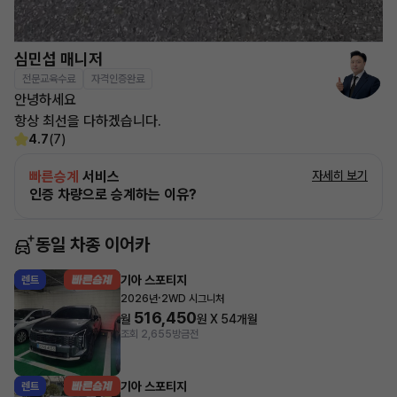
심민섭 매니저
전문교육수료
자격인증완료
안녕하세요
항상 최선을 다하겠습니다.
4.7
(7)
빠른승계
서비스
자세히 보기
인증 차량으로 승계하는 이유?
동일 차종 이어카
기아 스포티지
렌트
·
2026년
2WD 시그니처
516,450
월
원 X
54
개월
조회 2,655
방금전
기아 스포티지
렌트