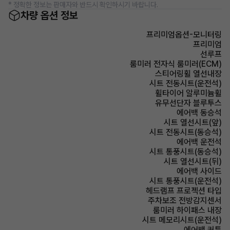
* 정확한 정보는 판매자와 반드시 확인하시기 바랍니다.
차량 옵션 정보
프리미엄옵션-모니터링
프리미엄
선루프
룸미러 전자식 룸미러(ECM)
스티어링휠 열선내장
시트 전동시트(운전석)
휠타이어 알루미늄휠
유무선단자 블루투스
에어백 동승석
시트 열선시트(앞)
시트 전동시트(동승석)
에어백 운전석
시트 통풍시트(동승석)
시트 열선시트(뒤)
에어백 사이드
시트 통풍시트(운전석)
헤드램프 프로젝션 타입
주차보조 전방감지센서
룸미러 하이패스 내장
시트 메모리시트(운전석)
에어백 커튼