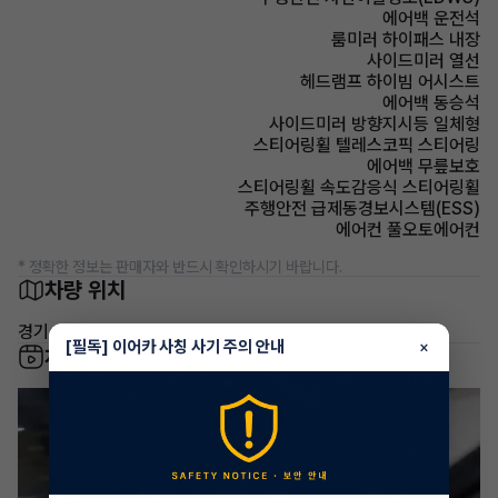
에어백 운전석
룸미러 하이패스 내장
사이드미러 열선
헤드램프 하이빔 어시스트
에어백 동승석
사이드미러 방향지시등 일체형
스티어링휠 텔레스코픽 스티어링
에어백 무릎보호
스티어링휠 속도감응식 스티어링휠
주행안전 급제동경보시스템(ESS)
에어컨 풀오토에어컨
* 정확한 정보는 판매자와 반드시 확인하시기 바랍니다.
차량 위치
경기 화성시 영천동
[필독] 이어카 사칭 사기 주의 안내
×
차량 영상