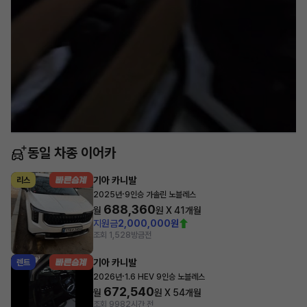
동일 차종 이어카
기아 카니발
리스
·
2025년
9인승 가솔린 노블레스
688,360
월
원 X
41
개월
지원금
2,000,000원
조회 1,528
방금전
기아 카니발
렌트
·
2026년
1.6 HEV 9인승 노블레스
672,540
월
원 X
54
개월
조회 998
2시간 전