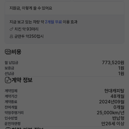
지원금, 이렇게 쓸 수 있어요
지금 보고 있는 차량 약
2개월 무료
이용 효과
🍗 치킨 약 93마리
🥟 군만두 약250접시
비용
773,520원
월 납입금
1원
보증금
1원
선납금
계약 정보
현대캐피탈
계약업체
48개월
계약기간
2024년09월
계약종료
0개월
잔여개월
25,000km/년
약정주행거리
반납형
인수방법
만26세 이상
운전자연령