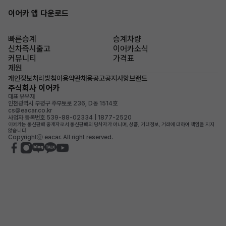
이어카 앱 다운로드
빠른승계
승계차량
신차즉시출고
이어카소식
커뮤니티
가격표
제원
개인정보처리방침
이용약관
채용공고
공지사항
브랜드
주식회사 이어카
대표 유우재
인천광역시 부평구 주부토로 236, D동 1514호
cs@eacar.co.kr
사업자 등록번호 539-88-02334 | 1877-2520
이어카는 통신판매 중개자로서 통신판매의 당사자가 아니며, 상품, 거래정보, 거래에 대하여 책임을 지지
않습니다.
Copyrightⓒ eacar. All right reserved.