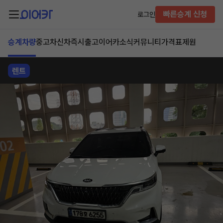
빠른승계 신청
로그인
승계차량
중고차
신차즉시출고
이어카소식
커뮤니티
가격표
제원
렌트