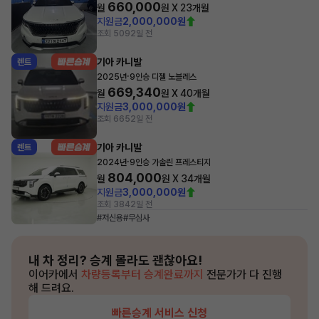
660,000
월
원 X
23
개월
지원금
2,000,000원
조회 509
2일 전
기아 카니발
렌트
·
2025년
9인승 디젤 노블레스
669,340
월
원 X
40
개월
지원금
3,000,000원
조회 665
2일 전
기아 카니발
렌트
·
2024년
9인승 가솔린 프레스티지
804,000
월
원 X
34
개월
지원금
3,000,000원
조회 384
2일 전
#저신용
#무심사
내 차 정리?
승계 몰라도 괜찮아요!
이어카에서
차량등록부터 승계완료까지
전문가가 다 진행
해 드려요.
빠른승계 서비스 신청