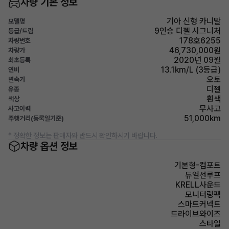
차량 기본 정보
기아 신형 카니발
모델명
9인승 디젤 시그니처
등급/트림
178호6255
차량번호
46,730,000원
차량가
2020년 09월
최초등록
13.1km/L (3등급)
연비
오토
변속기
디젤
유종
흰색
색상
무사고
사고이력
51,000km
주행거리(등록일기준)
* 정확한 정보는 판매자와 반드시 확인하시기 바랍니다.
차량 옵션 정보
기본형-컴포트
듀얼선루프
KRELL사운드
모니터링팩
스마트커넥트
드라이브와이즈
스타일