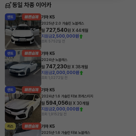
동일 차종 이어카
기아 K5
렌트
·
2025년
2.0 가솔린 노블레스
727,540
월
원 X
44
개월
지원금
2,500,000원
조회 575
2일 전
기아 K5
렌트
·
2024년
노블레스
747,230
월
원 X
38
개월
지원금
2,000,000원
조회 1,027
2일 전
기아 K5
렌트
·
2024년
1.6 가솔린 터보 프레스티지
594,056
월
원 X
30
개월
지원금
2,000,000원
조회 1,915
2일 전
기아 K5
리스
·
2025년
1.6 가솔린 터보 노블레스