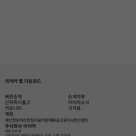
이어카 앱 다운로드
빠른승계
승계차량
신차즉시출고
이어카소식
커뮤니티
가격표
제원
개인정보처리방침
이용약관
채용공고
공지사항
브랜드
주식회사 이어카
대표 유우재
인천광역시 부평구 주부토로 236, D동 1514호