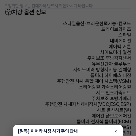
* 정확한 정보는 판매자와 반드시 확인하시기 바랍니다.
차량 옵션 정보
스타일옵션-브라운선택가능-컴포트
드라이브와이즈
스타일
내비게이션
에어백 커튼
사이드미러 열선
주차보조 후방감지센서
유무선단자 블루투스
사이드미러 방향지시등 일체형
룸미러 하이패스 내장
주행안전 샤시 통합 제어 시스템(VSM)
스티어링휠 가죽스티어링휠
시트 인조가죽시트
주차보조 후방카메라
주행안전 차체자세제어장치(VDC,ESC,ESP)
시트 열선시트(앞)
에어컨 풀오토에어컨
룸미러 전자식 룸미러(ECM)
주행안전 차선이탈경보(LDWS)
[필독] 이어카 사칭 사기 주의 안내
×
에어컨 공기청정기