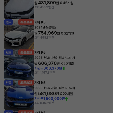
431,800
월
원 X
45
개월
조회 455
2일 전
기아 K5
렌트
·
2024년
노블레스
754,969
월
원 X
32
개월
조회 458
2일 전
기아 K5
렌트
·
2025년
1.6 가솔린 터보 시그니처
606,370
월
원 X
20
개월
지원금
606,370원
조회 1,157
2일 전
기아 K5
렌트
·
2023년
1.6 가솔린 터보 시그니처
581,680
월
원 X
22
개월
지원금
1,500,000원
조회 849
2일 전