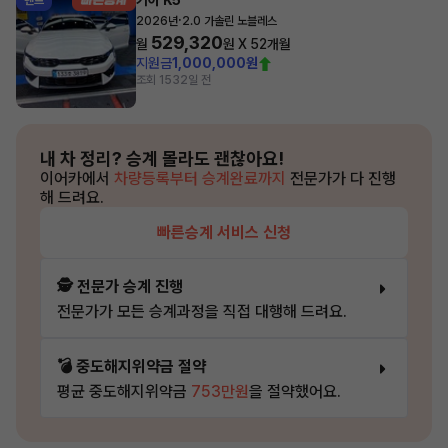
기아 K5
렌트
·
2026년
2.0 가솔린 노블레스
529,320
월
원 X
52
개월
지원금
1,000,000원
조회 153
2일 전
내 차 정리?
승계 몰라도 괜찮아요!
이어카에서
차량등록부터 승계완료까지
전문가가 다 진행
해 드려요.
빠른승계 서비스 신청
🕵️ 전문가 승계 진행
전문가가 모든 승계과정을 직접 대행해 드려요.
💣 중도해지위약금 절약
평균 중도해지위약금
753만원
을 절약했어요.