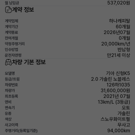
537,020원
월 납입금
계약 정보
하나캐피탈
계약업체
60개월
계약기간
2026년07월
계약종료
0개월
잔여개월
20,000km/년
약정주행거리
반납형
인수방법
만21세 이상
운전자연령
차량 기본 정보
기아 신형K5
모델명
2.0 가솔린 노블레스
등급/트림
126하1035
차량번호
31,600,000원
차량가
2021년 07월
최초등록
13km/L (3등급)
연비
오토
변속기
가솔린
유종
스노우화이트펄
색상
무사고
사고이력
94,000km
주행거리(등록일기준)