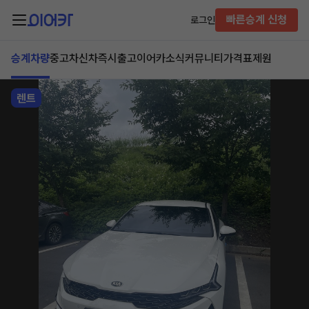
빠른승계 신청
로그인
승계차량
중고차
신차즉시출고
이어카소식
커뮤니티
가격표
제원
렌트