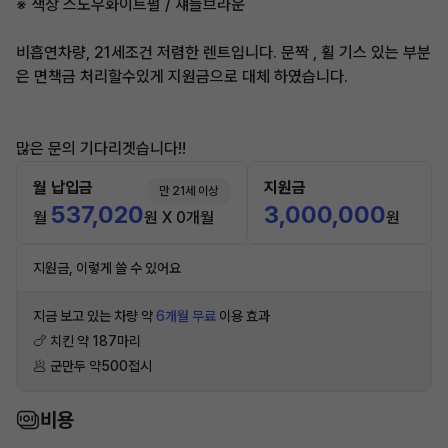
※ 색상 스노우화이트펄 / 섀들브라운
비흡연차량, 21세조건 저렴한 렌트입니다. 문짝 , 휠 기스 있는 부분
은 면책금 처리할수있게 지원금으로 대체 하였습니다.
많은 문의 기다리겟습니다!!
월 납입금
지원금
만 21세 이상
537,020
3,000,000
월
원 X 0개월
원
지원금, 이렇게 쓸 수 있어요
지금 보고 있는 차량 약
6개월 무료
이용 효과
🍗 치킨 약 187마리
🥟 군만두 약500접시
비용