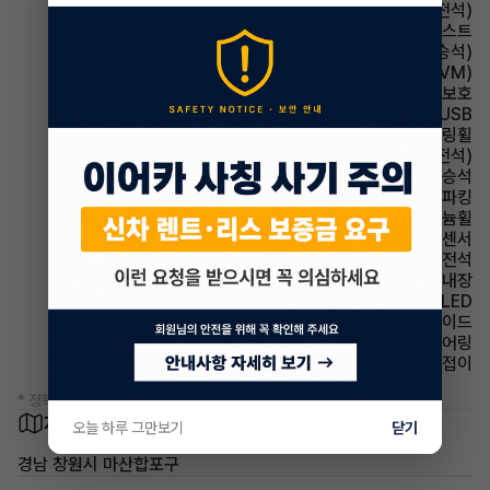
시트 전동시트(운전석)
헤드램프 하이빔 어시스트
시트 통풍시트(동승석)
주차보조 어라운드뷰(AVM)
에어백 무릎보호
유무선단자 USB
스티어링휠 속도감응식 스티어링휠
시트 통풍시트(운전석)
에어백 동승석
파킹 전자식 파킹
휠타이어 알루미늄휠
주차보조 전방감지센서
에어백 운전석
스티어링휠 열선내장
헤드램프 LED
에어백 사이드
스티어링휠 텔레스코픽 스티어링
사이드미러 전동접이
* 정확한 정보는 판매자와 반드시 확인하시기 바랍니다.
차량 위치
오늘 하루 그만보기
닫기
경남 창원시 마산합포구