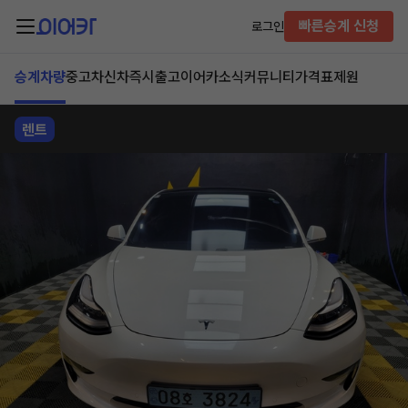
빠른승계 신청
로그인
승계차량
중고차
신차즉시출고
이어카소식
커뮤니티
가격표
제원
렌트