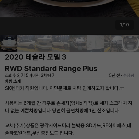
1/10
2020 테슬라 모델 3
RWD Standard Range Plus
조회수 2,715
마이픽 3
채팅 7
5년 전 ·
수정됨
차량 소개
SK렌터카 직원입니다. 이민문제로 차량 인계하고자 합니다.ㅜ
사용하는 6개월 간 격주로 손세차(업체x 직접)로 세차 스크래치 하
나 없는 예쁜차량입니다 당연히 금연차량에 1인 신조입니다
교체(추가)상품은 광각사이드미러,블박용 SD카드,RF하이패스,테
슬라코일매트,무선충전보드 입니다.