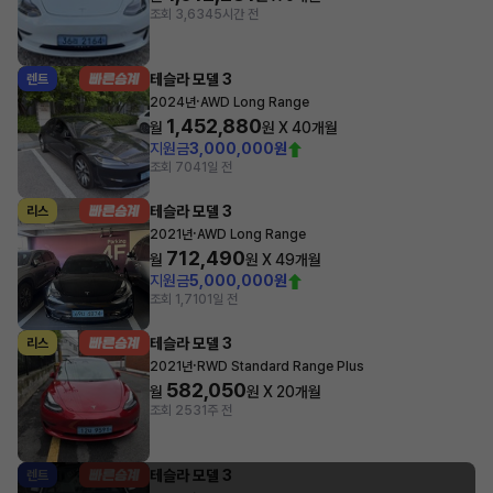
조회 3,634
5시간 전
테슬라 모델 3
렌트
·
2024년
AWD Long Range
1,452,880
월
원 X
40
개월
지원금
3,000,000원
조회 704
1일 전
테슬라 모델 3
리스
·
2021년
AWD Long Range
712,490
월
원 X
49
개월
지원금
5,000,000원
조회 1,710
1일 전
테슬라 모델 3
리스
·
2021년
RWD Standard Range Plus
582,050
월
원 X
20
개월
조회 253
1주 전
테슬라 모델 3
렌트