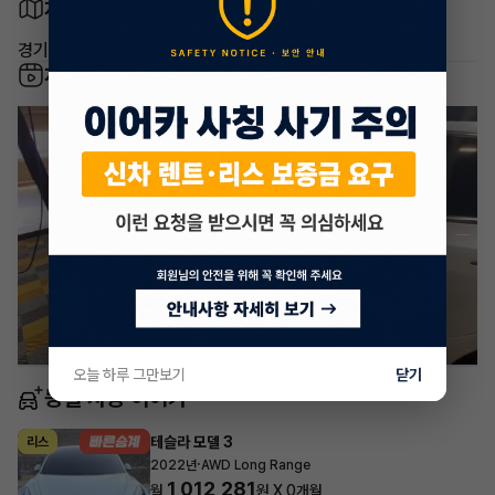
차량 위치
경기도 부천시 원미구
차량 영상
오늘 하루 그만보기
닫기
동일 차종 이어카
테슬라 모델 3
리스
·
2022년
AWD Long Range
1,012,281
월
원 X
0
개월