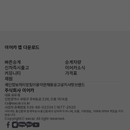
이어카 앱 다운로드
빠른승계
승계차량
신차즉시출고
이어카소식
커뮤니티
가격표
제원
개인정보처리방침
이용약관
채용공고
공지사항
브랜드
주식회사 이어카
대표 유우재
인천광역시 부평구 주부토로 236, D동 1514호
cs@eacar.co.kr
사업자 등록번호 539-88-02334 | 1877-2520
이어카는 통신판매 중개자로서 통신판매의 당사자가 아니며, 상품, 거래정보, 거래에 대하여 책임을 지지
않습니다.
Copyrightⓒ eacar. All right reserved.