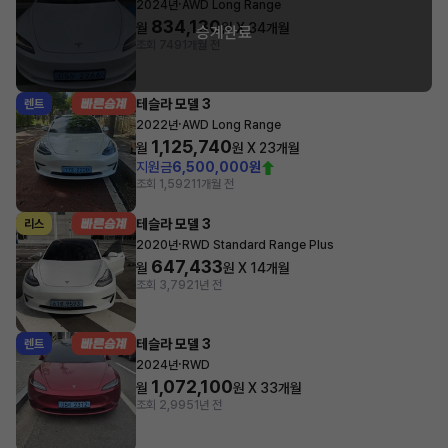
·
2024년
AWD Long Range
834,130
월
원 X
34
개월
승계완료
조회 749
1개월 전
테슬라 모델 3
렌트
·
2022년
AWD Long Range
1,125,740
월
원 X
23
개월
지원금
6,500,000원
조회 1,592
11개월 전
테슬라 모델 3
리스
·
2020년
RWD Standard Range Plus
647,433
월
원 X
14
개월
조회 3,792
1년 전
테슬라 모델 3
렌트
·
2024년
RWD
1,072,100
월
원 X
33
개월
조회 2,995
1년 전