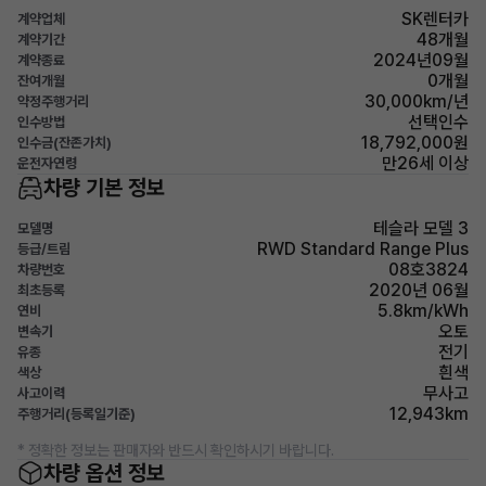
SK렌터카
계약업체
48개월
계약기간
2024년09월
계약종료
0개월
잔여개월
30,000km/년
약정주행거리
선택인수
인수방법
18,792,000원
인수금(잔존가치)
만26세 이상
운전자연령
차량 기본 정보
테슬라 모델 3
모델명
RWD Standard Range Plus
등급/트림
08호3824
차량번호
2020년 06월
최초등록
5.8km/kWh
연비
오토
변속기
전기
유종
흰색
색상
무사고
사고이력
12,943km
주행거리(등록일기준)
* 정확한 정보는 판매자와 반드시 확인하시기 바랍니다.
차량 옵션 정보