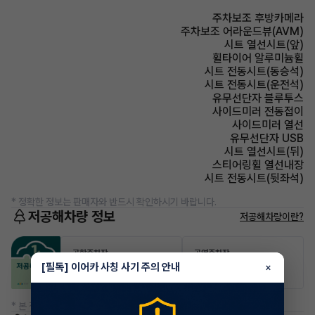
주차보조 후방카메라
주차보조 어라운드뷰(AVM)
시트 열선시트(앞)
휠타이어 알루미늄휠
시트 전동시트(동승석)
시트 전동시트(운전석)
유무선단자 블루투스
사이드미러 전동접이
사이드미러 열선
유무선단자 USB
시트 열선시트(뒤)
스티어링휠 열선내장
시트 전동시트(뒷좌석)
* 정확한 정보는 판매자와 반드시 확인하시기 바랍니다.
저공해차량 정보
저공해차량이란?
공항주차장
공영주차장
50% 할인
50% 할인
[필독] 이어카 사칭 사기 주의 안내
×
* 본 정보는 지자체마다 다를 수 있으니 실제 정보와 확인해 주세요.