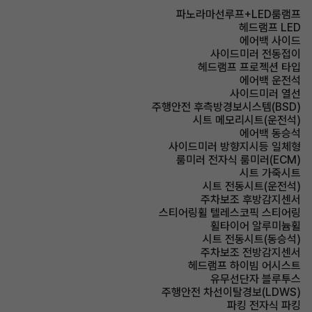
파노라마선루프+LED룸램프
헤드램프 LED
에어백 사이드
사이드미러 전동접이
헤드램프 프로젝션 타입
에어백 운전석
사이드미러 열선
주행안전 후측방경보시스템(BSD)
시트 메모리시트(운전석)
에어백 동승석
사이드미러 방향지시등 일체형
룸미러 전자식 룸미러(ECM)
시트 가죽시트
시트 전동시트(운전석)
주차보조 후방감지센서
스티어링휠 텔레스코픽 스티어링
휠타이어 알루미늄휠
시트 전동시트(동승석)
주차보조 전방감지센서
헤드램프 하이빔 어시스트
유무선단자 블루투스
주행안전 차선이탈경보(LDWS)
파킹 전자식 파킹