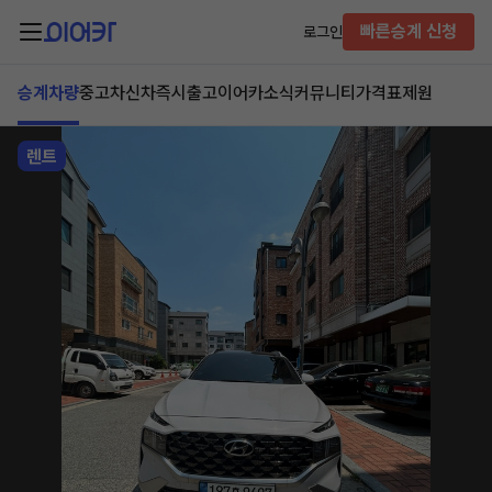
빠른승계 신청
로그인
승계차량
중고차
신차즉시출고
이어카소식
커뮤니티
가격표
제원
렌트