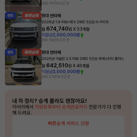
조회 741
15시간 전
현대 싼타페
렌트
·
2026년
1.6 터보 HEV 2WD 5인승 H-PICK
674,740
월
원 X
53
개월
지원금
2,000,000원
조회 158
15시간 전
현대 싼타페
렌트
·
2025년
가솔린 2.5 터보 2WD 5인승 프레스티지 플러스
642,510
월
원 X
46
개월
지원금
3,000,000원
조회 278
19시간 전
내 차 정리?
승계 몰라도 괜찮아요!
이어카에서
차량등록부터 승계완료까지
전문가가 다 진행
해 드려요.
빠른승계 서비스 신청