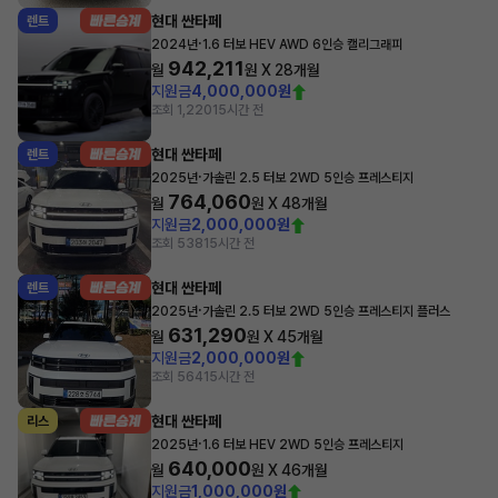
현대 싼타페
렌트
·
2024년
1.6 터보 HEV AWD 6인승 캘리그래피
942,211
월
원 X
28
개월
지원금
4,000,000원
조회 1,220
15시간 전
현대 싼타페
렌트
·
2025년
가솔린 2.5 터보 2WD 5인승 프레스티지
764,060
월
원 X
48
개월
지원금
2,000,000원
조회 538
15시간 전
현대 싼타페
렌트
·
2025년
가솔린 2.5 터보 2WD 5인승 프레스티지 플러스
631,290
월
원 X
45
개월
지원금
2,000,000원
조회 564
15시간 전
현대 싼타페
리스
·
2025년
1.6 터보 HEV 2WD 5인승 프레스티지
640,000
월
원 X
46
개월
지원금
1,000,000원