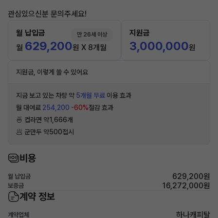
관심있으신분 문의주세요!
월 납입금
지원금
만 26세 이상
629,200
3,000,000
월
원 X 8개월
원
지원금, 이렇게 쓸 수 있어요
지금 보고 있는 차량 약
5개월 무료
이용 효과
월 대여료
254,200
-60%
절감 효과
🍜 컵라면 약1,666개
🥟 군만두 약500접시
비용
629,200원
월 납입금
16,272,000원
보증금
계약 정보
하나캐피탈
계약업체