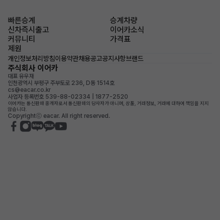
빠른승계
승계차량
신차즉시출고
이어카소식
커뮤니티
가격표
제원
개인정보처리방침
이용약관
채용공고
공지사항
브랜드
주식회사 이어카
대표 유우재
인천광역시 부평구 주부토로 236, D동 1514호
cs@eacar.co.kr
사업자 등록번호 539-88-02334 | 1877-2520
이어카는 통신판매 중개자로서 통신판매의 당사자가 아니며, 상품, 거래정보, 거래에 대하여 책임을 지지
않습니다.
Copyrightⓒ eacar. All right reserved.