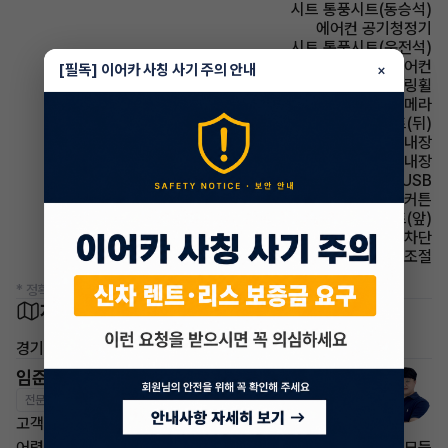
시트 통풍시트(동승석)
에어컨 공기청정기
시트 통풍시트(운전석)
에어컨 풀오토에어컨
[필독] 이어카 사칭 사기 주의 안내
×
스티어링휠 가죽스티어링휠
주차보조 후방카메라
시트 열선시트(뒤)
룸미러 하이패스 내장
스티어링휠 열선내장
유무선단자 USB
에어백 커튼
시트 열선시트(앞)
윈드실드(앞유리) 자외선 차단
사이드미러 후진각도조절
* 정확한 정보는 판매자와 반드시 확인하시기 바랍니다.
차량 위치
경기 화성시
임준영 매니저
전문교육수료
자격인증완료
고객님의 만족이 첫번째 목표입니다.
어렵고 복잡한 리스/렌트 처분 손실은 줄이고 빠른승계 처리로 모든