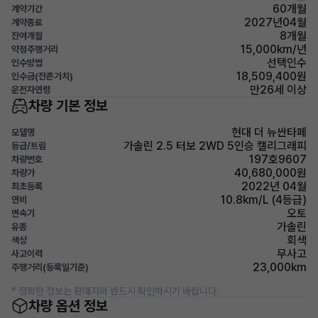
60개월
계약기간
2027년04월
계약종료
8개월
잔여개월
15,000km/년
약정주행거리
선택인수
인수방법
18,509,400원
인수금(잔존가치)
만26세 이상
운전자연령
차량 기본 정보
현대 더 뉴싼타페
모델명
가솔린 2.5 터보 2WD 5인승 캘리그래피
등급/트림
197호9607
차량번호
40,680,000원
차량가
2022년 04월
최초등록
10.8km/L (4등급)
연비
오토
변속기
가솔린
유종
회색
색상
무사고
사고이력
23,000km
주행거리(등록일기준)
* 정확한 정보는 판매자와 반드시 확인하시기 바랍니다.
차량 옵션 정보