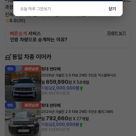
과정을 안전하고
오늘 하루 그만보기
닫기
신속하게 차량 인도까지 책임지도록 하겠습니다.
5.0
(30)
빠른승계
서비스
자세히 보기
인증 차량으로 승계하는 이유?
동일 차종 이어카
현대 싼타페
렌트
·
2026년
가솔린 2.5 터보 2WD 5인승 익스클루시브
659,890
월
원 X
54
개월
지원금
2,000,000원
조회 492
15시간 전
현대 싼타페
렌트
·
2024년
가솔린 2.5 터보 2WD 5인승 캘리그래피
792,660
월
원 X
27
개월
지원금
2,500,000원
조회 333
15시간 전