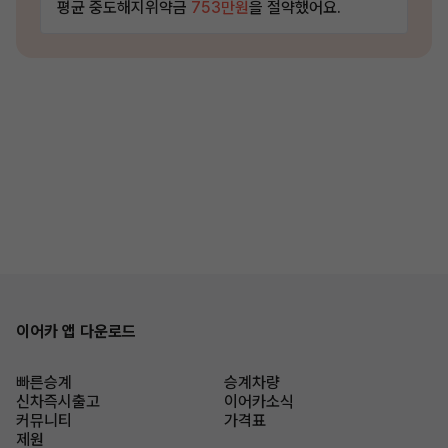
평균 중도해지위약금
753만원
을 절약했어요.
이어카 앱 다운로드
빠른승계
승계차량
신차즉시출고
이어카소식
커뮤니티
가격표
제원