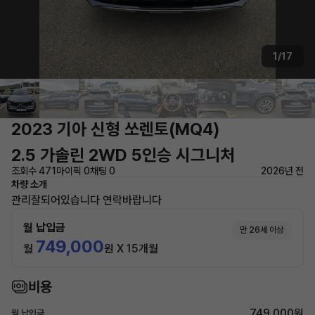
1/17
2023 기아 신형 쏘렌토(MQ4)
2.5 가솔린 2WD 5인승 시그니처
조회수 471
마이픽 0
채팅 0
2026년 전
차량 소개
관리잘되어있습니다 연락바랍니다
월 납입금
만 26세 이상
749,000
월
원 X 15개월
비용
749,000원
월 납입금