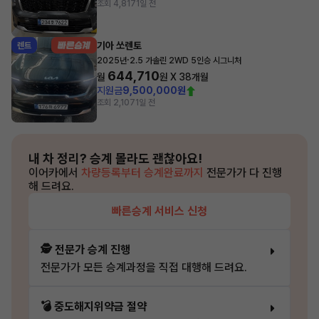
조회 4,817
1일 전
기아 쏘렌토
렌트
·
2025년
2.5 가솔린 2WD 5인승 시그니처
644,710
월
원 X
38
개월
지원금
9,500,000원
조회 2,107
1일 전
내 차 정리?
승계 몰라도 괜찮아요!
이어카에서
차량등록부터 승계완료까지
전문가가 다 진행
해 드려요.
빠른승계 서비스 신청
🕵️ 전문가 승계 진행
전문가가 모든 승계과정을 직접 대행해 드려요.
💣 중도해지위약금 절약