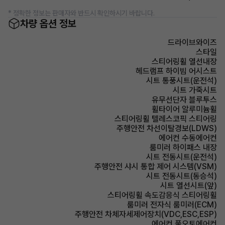
* 정확한 정보는 판매자와 반드시 확인하시기 바랍니다.
차량 옵션 정보
드라이브와이즈
스타일
스티어링휠 열선내장
헤드램프 하이빔 어시스트
시트 통풍시트(운전석)
시트 가죽시트
유무선단자 블루투스
휠타이어 알루미늄휠
스티어링휠 텔레스코픽 스티어링
주행안전 차선이탈경보(LDWS)
에어컨 수동에어컨
룸미러 하이패스 내장
시트 전동시트(운전석)
주행안전 샤시 통합 제어 시스템(VSM)
시트 전동시트(동승석)
시트 열선시트(앞)
스티어링휠 속도감응식 스티어링휠
룸미러 전자식 룸미러(ECM)
주행안전 차체자세제어장치(VDC,ESC,ESP)
에어컨 풀오토에어컨