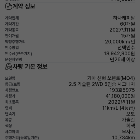
계약 정보
하나캐피탈
계약업체
60개월
계약기간
2027년11월
계약종료
15개월
잔여개월
20,000km/년
약정주행거리
선택인수
인수방법
18,942,800원
인수금(잔존가치)
만26세 이상
운전자연령
차량 기본 정보
기아 신형 쏘렌토(MQ4)
모델명
2.5 가솔린 2WD 5인승 시그니처
등급/트림
193호5975
차량번호
41,180,000원
차량가
2022년 11월
최초등록
11km/L (4등급)
연비
오토
변속기
가솔린
유종
회색
색상
무사고
사고이력
10,734km
주행거리(등록일기준)