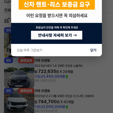
차량 위치
전북 전주시 완산구 서노송동
동일 차종 이어카
기아 쏘렌토
렌트
·
2024년
HEV 1.6 2WD 5인승 시그니처
764,700
월
원 X
37
개월
지원금
4,000,000원
오늘 하루 그만보기
닫기
조회 3,629
방금전
기아 쏘렌토
렌트
·
2023년
HEV 1.6 2WD 5인승 노블레스
722,635
월
원 X
24
개월
지원금
1,400,000원
조회 336
1시간 전
기아 쏘렌토
렌트
·
2025년
2.2 디젤 4WD 5인승 시그니처 그래비티
744,700
월
원 X
42
개월
지원금
1,000,000원
조회 1,173
2시간 전