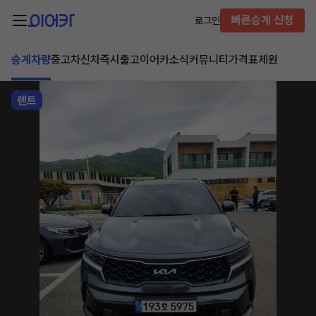
빠른승계 신청
로그인
승계차량
중고차
신차즉시출고
이어카소식
커뮤니티
가격표
제원
렌트