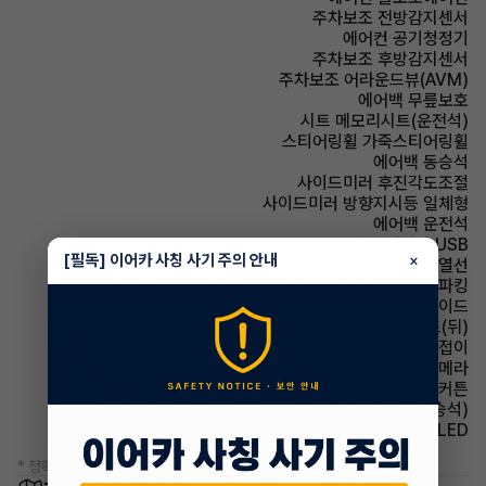
주차보조 전방감지센서
에어컨 공기청정기
주차보조 후방감지센서
주차보조 어라운드뷰(AVM)
에어백 무릎보호
시트 메모리시트(운전석)
스티어링휠 가죽스티어링휠
에어백 동승석
사이드미러 후진각도조절
사이드미러 방향지시등 일체형
에어백 운전석
유무선단자 USB
[필독] 이어카 사칭 사기 주의 안내
×
사이드미러 열선
파킹 전자식 파킹
에어백 사이드
시트 열선시트(뒤)
사이드미러 전동접이
주차보조 후방카메라
에어백 커튼
시트 통풍시트(동승석)
헤드램프 LED
* 정확한 정보는 판매자와 반드시 확인하시기 바랍니다.