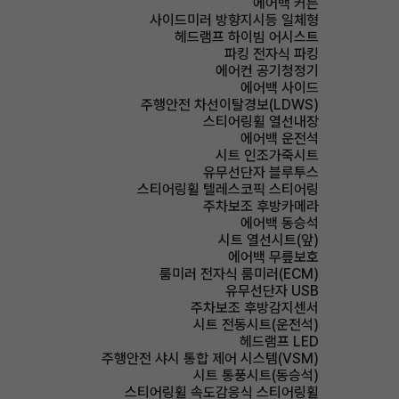
에어백 커튼
사이드미러 방향지시등 일체형
헤드램프 하이빔 어시스트
파킹 전자식 파킹
에어컨 공기청정기
에어백 사이드
주행안전 차선이탈경보(LDWS)
스티어링휠 열선내장
에어백 운전석
시트 인조가죽시트
유무선단자 블루투스
스티어링휠 텔레스코픽 스티어링
주차보조 후방카메라
에어백 동승석
시트 열선시트(앞)
에어백 무릎보호
룸미러 전자식 룸미러(ECM)
유무선단자 USB
주차보조 후방감지센서
시트 전동시트(운전석)
헤드램프 LED
주행안전 샤시 통합 제어 시스템(VSM)
시트 통풍시트(동승석)
스티어링휠 속도감응식 스티어링휠