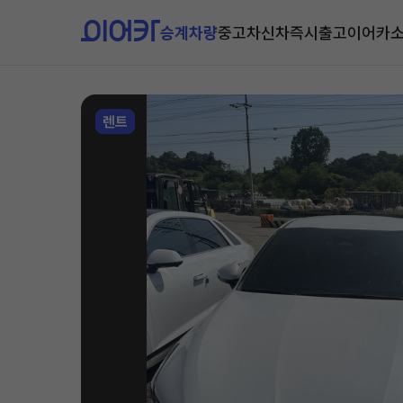
승계차량
중고차
신차즉시출고
이어카
렌트