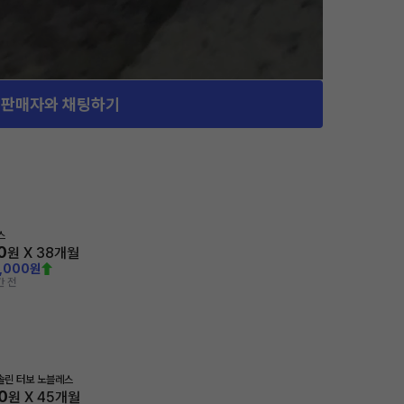
판매자와 채팅하기
스
0
원 X
38
개월
0,000원
간 전
가솔린 터보 노블레스
0
원 X
45
개월