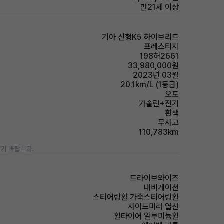
만21세 이상
기아 신형K5 하이브리드
프레스티지
198허2661
33,980,000원
2023년 03월
20.1km/L (1등급)
오토
가솔린+전기
흰색
무사고
110,783km
기 바랍니다.
드라이브와이즈
내비게이션
스티어링휠 가죽스티어링휠
사이드미러 열선
휠타이어 알루미늄휠