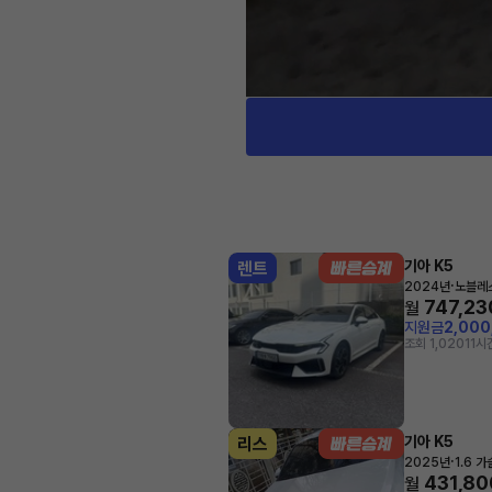
기아 K5
렌트
·
2024년
노블레
747,23
월
지원금
2,00
조회 1,020
11시
기아 K5
리스
·
2025년
1.6 
431,80
월