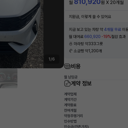
810,920
월
원 X 20개월
지원금, 이렇게 쓸 수 있어요
지금 보고 있는 차량 약
4개월 무료
이용
월 대여료
660,920
-19%
절감 효과
🍜 마라탕 약333그릇
🥐 소금빵 약1,200개
1/6
비용
월 납입금
계약 정보
계약업체
계약기간
계약종료
잔여개월
약정주행거리
인수방법
인수금(잔존가치)