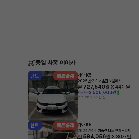
동일 차종 이어카
기아 K5
렌트
·
2025년
2.0 가솔린 노블레스
727,540
월
원 X
44
개월
지원금
2,500,000원
조회 569
11시간 전
기아 K5
렌트
·
2024년
1.6 가솔린 터보 프레스티지
594,056
월
원 X
30
개월