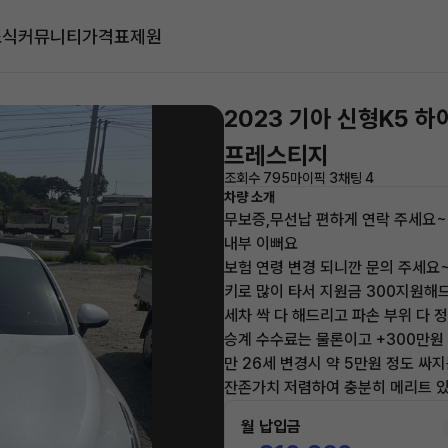
소식
커뮤니티
가격표
제원
2023 기아 신형K5 
프레스티지
조회수 795
마이픽 3
채팅 4
차량 소개
무보증,무선납 편하게 연락 주세요~
내부 이뻐요
보험 연령 변경 되니깐 문의 주세요
키로 많이 타서 지원금 300지원해
세차 싹 다 해드리고 파손 부위 다 
승계 수수료는 물론이고 +300만
만 26세 변경시 약 5만원 정도 싸
잔존가치 저렴하여 충분히 메리트 
월 납입금