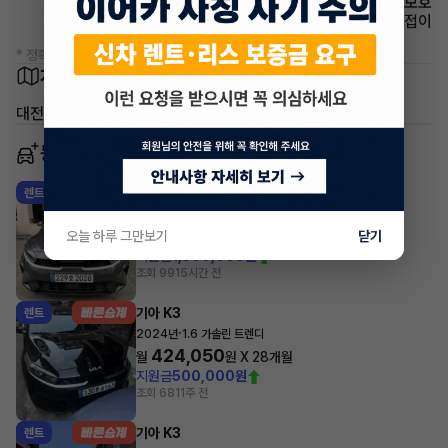
에어백 무릎보호
사이드미러 전동접이
* 정확한 정보는 판매자와 반드시 확인하시기 바랍니다.
차량 위치
대전 중구 부사동
동일 차종 이어카
기아 K3
렌트
·
2024년
1.6 가솔린 프레스티지
412,060
오늘 하루 그만보기
닫기
월
원 X
37
개월
지원금
1,500,000원
조회 99
15시간 전
기아 K3
렌트
·
2024년
1.6 가솔린 트렌디
424,050
월
원 X
28
개월
지원금
500,000원
조회 681
1주 전
기아 K3
렌트