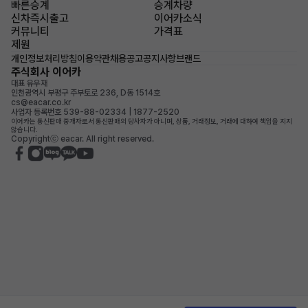
빠른승계
승계차량
신차즉시출고
이어카소식
커뮤니티
가격표
제원
개인정보처리방침
이용약관
채용공고
공지사항
브랜드
주식회사 이어카
대표 유우재
인천광역시 부평구 주부토로 236, D동 1514호
cs@eacar.co.kr
사업자 등록번호 539-88-02334 | 1877-2520
이어카는 통신판매 중개자로서 통신판매의 당사자가 아니며, 상품, 거래정보, 거래에 대하여 책임을 지지
않습니다.
Copyrightⓒ eacar. All right reserved.