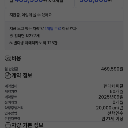
월
원 X 0개월
원
지원금, 이렇게 쓸 수 있어요
지금 보고 있는 차량 약
1개월 무료
이용 효과
🍜 컵라면 약277개
☕️ 별다방 아메리카노 약 125잔
비용
469,590원
월 납입금
계약 정보
현대캐피탈
계약업체
60개월
계약기간
2025년09월
계약종료
0개월
잔여개월
20,000km/년
약정주행거리
선택인수
인수방법
만21세 이상
운전자연령
차량 기본 정보