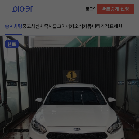
빠른승계 신청
로그인
승계차량
중고차
신차즉시출고
이어카소식
커뮤니티
가격표
제원
렌트