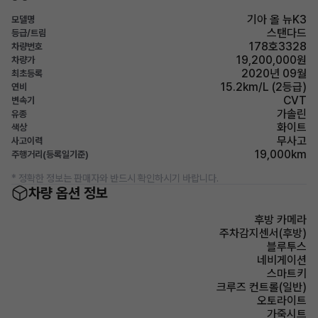
기아 올 뉴K3
모델명
스탠다드
등급/트림
178호3328
차량번호
19,200,000원
차량가
2020년 09월
최초등록
15.2km/L (2등급)
연비
CVT
변속기
가솔린
유종
화이트
색상
무사고
사고이력
19,000km
주행거리(등록일기준)
* 정확한 정보는 판매자와 반드시 확인하시기 바랍니다.
차량 옵션 정보
후방 카메라
주차감지센서(후방)
블루투스
네비게이션
스마트키
크루즈 컨트롤(일반)
오토라이트
가죽시트