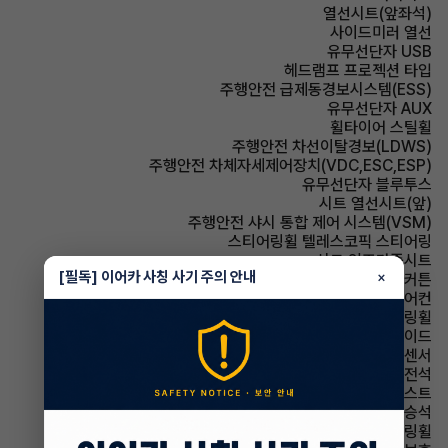
열선시트(앞좌석)
사이드미러 열선
유무선단자 USB
헤드램프 프로젝션 타입
주행안전 급제동경보시스템(ESS)
유무선단자 AUX
휠타이어 스틸휠
주행안전 차선이탈경보(LDWS)
주행안전 차체자세제어장치(VDC,ESC,ESP)
유무선단자 블루투스
시트 열선시트(앞)
주행안전 샤시 통합 제어 시스템(VSM)
스티어링휠 텔레스코픽 스티어링
시트 인조가죽시트
[필독] 이어카 사칭 사기 주의 안내
×
에어백 커튼
에어컨 수동에어컨
스티어링휠 속도감응식 스티어링휠
에어백 사이드
주차보조 후방감지센서
에어백 운전석
헤드램프 하이빔 어시스트
에어백 동승석
스티어링휠 가죽스티어링휠