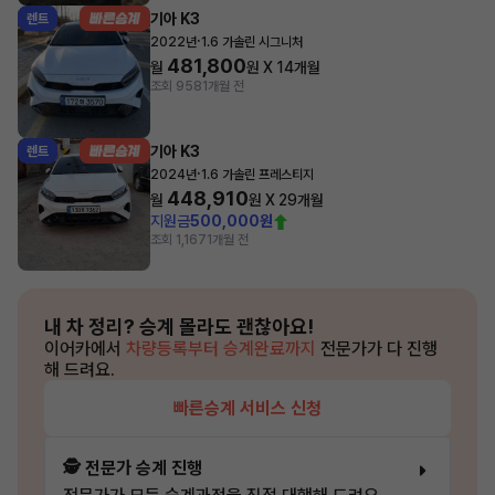
기아 K3
렌트
·
2022년
1.6 가솔린 시그니처
481,800
월
원 X
14
개월
조회 958
1개월 전
기아 K3
렌트
·
2024년
1.6 가솔린 프레스티지
448,910
월
원 X
29
개월
지원금
500,000원
조회 1,167
1개월 전
내 차 정리?
승계 몰라도 괜찮아요!
이어카에서
차량등록부터 승계완료까지
전문가가 다 진행
해 드려요.
빠른승계 서비스 신청
🕵️ 전문가 승계 진행