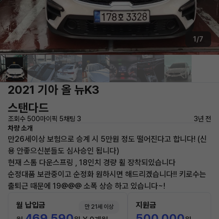
1/7
2021 기아 올 뉴K3
스탠다드
조회수 500
마이픽 5
채팅 3
3년 전
차량 소개
만26세이상 보험으로 승계 시 5만원 정도 떨어진다고 합니다! (신
용 안좋으신분들도 심사승인 됩니다)
현재 스톰 다운스프링 , 18인치 경량 휠 장착되있습니다
순정대품 보관중이고 순정화 원하시면 해드리겠습니다!! 키로수는
출퇴근 때문에 19@@@ 소폭 상승 하고 있습니다~!
월 납입금
지원금
만 21세 이상
469,590
500,000