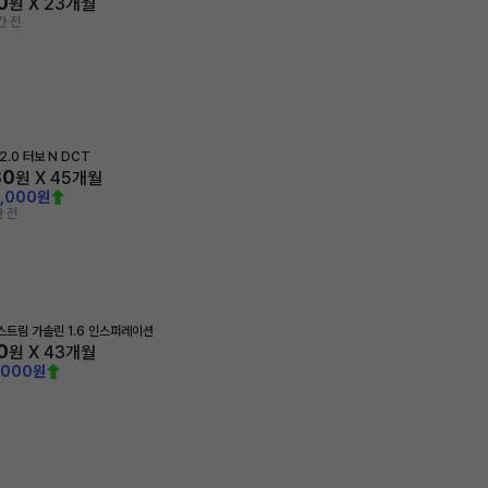
0
원 X
23
개월
간 전
2.0 터보 N DCT
80
원 X
45
개월
0,000원
 전
트림 가솔린 1.6 인스퍼레이션
0
원 X
43
개월
,000원