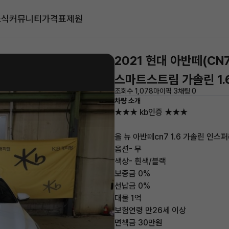
소식
커뮤니티
가격표
제원
2021 현대 아반떼(CN7
스마트스트림 가솔린 1
조회수 1,078
마이픽 3
채팅 0
차량 소개
★★★ kb인증 ★★★
올 뉴 아반떼cn7 1.6 가솔린 인스
옵션- 무
색상- 흰색/블랙
보증금 0%
선납금 0%
대물 1억
보험연령 만26세 이상
면책금 30만원