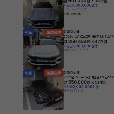
601,000
월
원 X
38
개월
지원금
1,000,000원
조회 327
2시간 전
#저신용
#무심사
현대 아반떼
렌트
·
2026년
스마트스트림 가솔린 1.6 인스퍼
250,454
월
원 X
47
개월
지원금
1,000,000원
조회 6,941
3시간 전
현대 아반떼
렌트
·
2026년
스마트스트림 가솔린 1.6 인스퍼
550,000
월
원 X
51
개월
지원금
2,000,000원
조회 366
2일 전