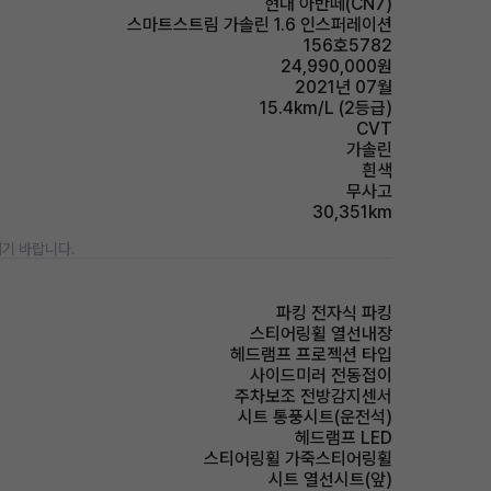
현대 아반떼(CN7)
스마트스트림 가솔린 1.6 인스퍼레이션
156호5782
24,990,000원
2021년 07월
15.4km/L (2등급)
CVT
가솔린
흰색
무사고
30,351km
기 바랍니다.
파킹 전자식 파킹
스티어링휠 열선내장
헤드램프 프로젝션 타입
사이드미러 전동접이
주차보조 전방감지센서
시트 통풍시트(운전석)
헤드램프 LED
스티어링휠 가죽스티어링휠
시트 열선시트(앞)