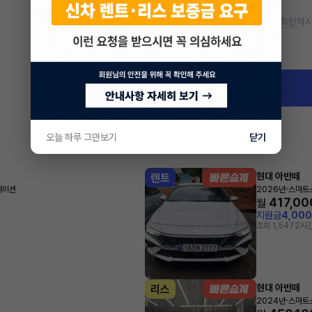
* 정확한 정보는 판매자와 반드시 확인하시
차량 위치
경기 용인시
오늘 하루 그만보기
닫기
현대 아반떼
렌트
·
레이션
2026년
스마트스
417,00
월
지원금
4,00
조회 1,547
2시간
현대 아반떼
리스
·
2024년
스마트스