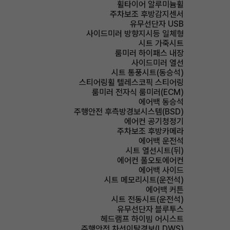
휠타이어 알루미늄휠
주차보조 후방감지센서
유무선단자 USB
사이드미러 방향지시등 일체형
시트 가죽시트
룸미러 하이패스 내장
사이드미러 열선
시트 통풍시트(동승석)
스티어링휠 텔레스코픽 스티어링
룸미러 전자식 룸미러(ECM)
에어백 동승석
주행안전 후측방경보시스템(BSD)
에어컨 공기청정기
주차보조 후방카메라
에어백 운전석
시트 열선시트(뒤)
에어컨 풀오토에어컨
에어백 사이드
시트 메모리시트(운전석)
에어백 커튼
시트 전동시트(운전석)
유무선단자 블루투스
헤드램프 하이빔 어시스트
주행안전 차선이탈경보(LDWS)