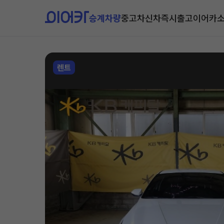
승계차량
중고차
신차즉시출고
이어카
렌트