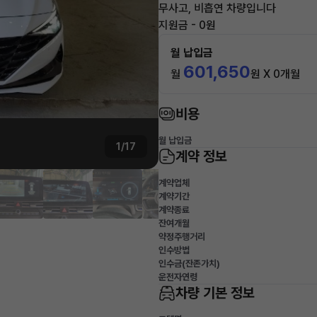
무사고, 비흡연 차량입니다
지원금 - 0원
월 납입금
601,650
월
원 X 0개월
비용
월 납입금
1/17
계약 정보
계약업체
계약기간
계약종료
잔여개월
약정주행거리
인수방법
인수금(잔존가치)
운전자연령
차량 기본 정보