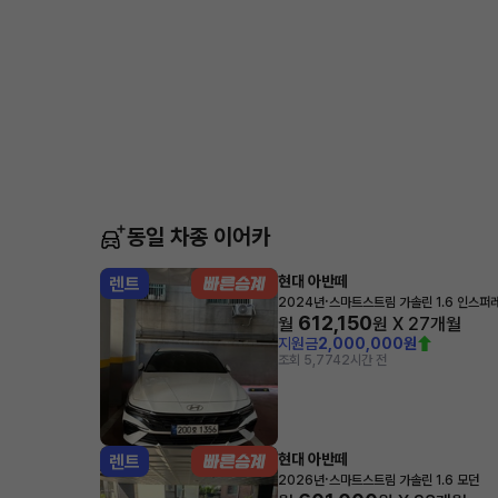
동일 차종 이어카
현대 아반떼
렌트
·
2024년
스마트스트림 가솔린 1.6 인스퍼
612,150
월
원 X
27
개월
지원금
2,000,000원
조회 5,774
2시간 전
현대 아반떼
렌트
·
2026년
스마트스트림 가솔린 1.6 모던