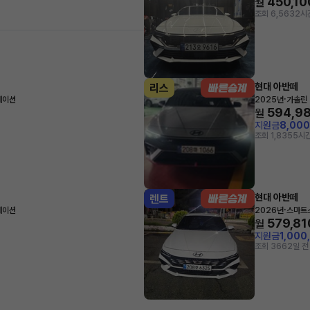
450,10
월
조회 6,563
2시
현대 아반떼
리스
·
레이션
2025년
가솔린 
594,9
월
지원금
8,00
조회 1,835
5시간
현대 아반떼
렌트
·
레이션
2026년
스마트스
579,81
월
지원금
1,000
조회 366
2일 전