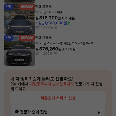
현대 그랜저
렌트
·
2023년
1.6 프리미엄
816,300
월
원 X
21
개월
지원금
1,000,000원
조회 1,638
1일 전
현대 그랜저
렌트
·
2025년
스마트스트림 가솔린 2.5 익스클루시브
876,260
월
원 X
41
개월
조회 1,200
1일 전
내 차 정리?
승계 몰라도 괜찮아요!
이어카에서
차량등록부터 승계완료까지
전문가가 다 진행
해 드려요.
빠른승계 서비스 신청
🕵️ 전문가 승계 진행