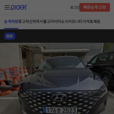
빠른승계 신청
로그인
승계차량
중고차
신차즉시출고
이어카소식
커뮤니티
가격표
제원
렌트