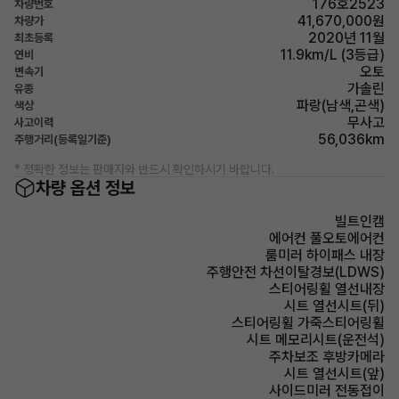
176호2523
차량번호
41,670,000원
차량가
2020년 11월
최초등록
11.9km/L (3등급)
연비
오토
변속기
가솔린
유종
파랑(남색,곤색)
색상
무사고
사고이력
56,036km
주행거리(등록일기준)
* 정확한 정보는 판매자와 반드시 확인하시기 바랍니다.
차량 옵션 정보
빌트인캠
에어컨 풀오토에어컨
룸미러 하이패스 내장
주행안전 차선이탈경보(LDWS)
스티어링휠 열선내장
시트 열선시트(뒤)
스티어링휠 가죽스티어링휠
시트 메모리시트(운전석)
주차보조 후방카메라
시트 열선시트(앞)
사이드미러 전동접이