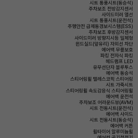
시트 통풍시트(동승석)
주차보조 전방감지센서
사이드미러 열선
시트 통풍시트(운전석)
주행안전 급제동경보시스템(ESS)
주차보조 후방감지센서
사이드미러 방향지시등 일체형
윈드실드(앞유리) 자외선 차단
에어백 무릎보호
파킹 전자식 파킹
헤드램프 LED
유무선단자 블루투스
에어백 동승석
스티어링휠 텔레스코픽 스티어링
시트 가죽시트
스티어링휠 속도감응식 스티어링휠
에어백 운전석
주차보조 어라운드뷰(AVM)
시트 전동시트(운전석)
에어백 사이드
시트 전동시트(동승석)
에어백 커튼
휠타이어 알루미늄휠
에어컨 공기청정기