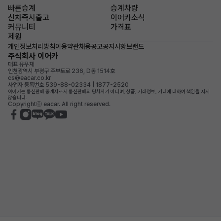
빠른승계
승계차량
신차즉시출고
이어카소식
커뮤니티
가격표
제원
개인정보처리방침
이용약관
채용공고
공지사항
브랜드
주식회사 이어카
대표 유우재
인천광역시 부평구 주부토로 236, D동 1514호
cs@eacar.co.kr
사업자 등록번호 539-88-02334 | 1877-2520
이어카는 통신판매 중개자로서 통신판매의 당사자가 아니며, 상품, 거래정보, 거래에 대하여 책임을 지지
않습니다.
Copyrightⓒ eacar. All right reserved.