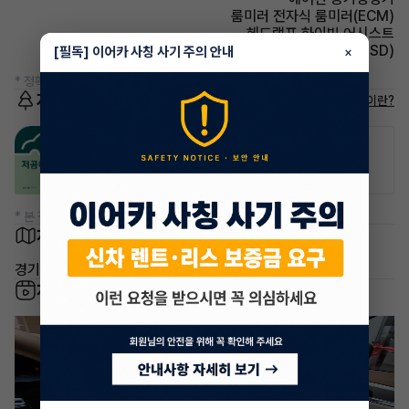
룸미러 전자식 룸미러(ECM)
헤드램프 하이빔 어시스트
주행안전 후측방경보시스템(BSD)
[필독] 이어카 사칭 사기 주의 안내
×
* 정확한 정보는 판매자와 반드시 확인하시기 바랍니다.
저공해차량 정보
저공해차량이란?
공항주차장
공영주차장
20% 할인
50% 할인
* 본 정보는 지자체마다 다를 수 있으니 실제 정보와 확인해 주세요.
차량 위치
경기 김포시 고촌읍 신곡리
차량 영상