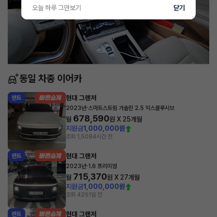
오늘 하루 그만보기
닫기
동일 차종 이어카
현대 그랜저
렌트
·
2023년
스마트스트림 가솔린 2.5 익스클루시브
678,590
월
원 X
25
개월
지원금
1,000,000원
조회 1,508
4시간 전
현대 그랜저
렌트
·
2023년
1.6 프리미엄
715,370
월
원 X
27
개월
지원금
1,000,000원
조회 425
1일 전
현대 그랜저
렌트