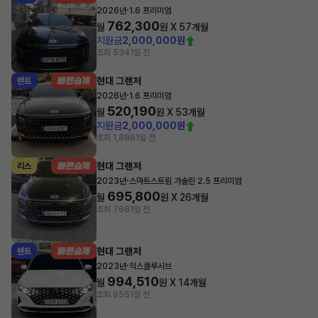
·
2026년
1.6 프리미엄
762,300
월
원 X
57
개월
지원금
2,000,000원
조회 534
1일 전
현대 그랜저
렌트
·
2026년
1.6 프리미엄
520,190
월
원 X
53
개월
지원금
2,000,000원
조회 1,886
1일 전
현대 그랜저
리스
·
2023년
스마트스트림 가솔린 2.5 프리미엄
695,800
월
원 X
26
개월
조회 768
1일 전
현대 그랜저
렌트
·
2023년
익스클루시브
994,510
월
원 X
14
개월
조회 955
1일 전