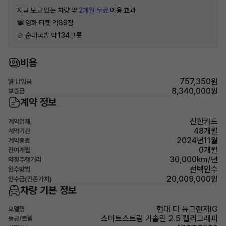
지금 보고 있는 차량 약
2개월 무료
이용 효과
📽 영화 티켓 약89장
🍲 순대국밥 약134그릇
비용
757,350원
월 납입금
8,340,000원
보증금
계약 정보
신한카드
계약업체
48개월
계약기간
2024년11월
계약종료
0개월
잔여개월
30,000km/년
약정주행거리
선택인수
인수방법
20,009,000원
인수금(잔존가치)
차량 기본 정보
현대 더 뉴그랜저IG
모델명
스마트스트림 가솔린 2.5 캘리그래피
등급/트림