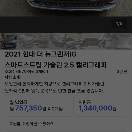
1/9
2021 현대 더 뉴그랜저IG
스마트스트림 가솔린 2.5 캘리그래피
조회수 667
마이픽 3
채팅 1
3년 전
차량 소개
오일관리 철저하게한 차량으로 캘리그래피 2.5 가솔린
뒷좌석 C필러 윗쪽 문콕으로 인한 판금 조금 있습니다.
월 납입금
지원금
757,350
1,340,000
월
원 X 0개월
원
지원금, 이렇게 쓸 수 있어요