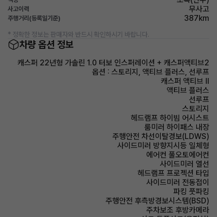
무사고
사고이력
387km
주행거리(등록일기준)
* 정확한 정보는 판매자와 반드시 확인하시기 바랍니다.
차량 옵션 정보
캐스퍼 22년형 가솔린 1.0 터보 인스퍼레이션 + 캐스퍼액티브2
옵션 : 스토리지, 액티브 플러스, 선루프
캐스퍼 액티브 Ⅱ
액티브 플러스
선루프
스토리지
헤드램프 하이빔 어시스트
룸미러 하이패스 내장
주행안전 차선이탈경보(LDWS)
사이드미러 방향지시등 일체형
에어컨 풀오토에어컨
사이드미러 열선
헤드램프 프로젝션 타입
사이드미러 전동접이
파킹 풋파킹
주행안전 후측방경보시스템(BSD)
주차보조 후방카메라