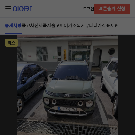
빠른승계 신청
로그인
승계차량
중고차
신차즉시출고
이어카소식
커뮤니티
가격표
제원
리스