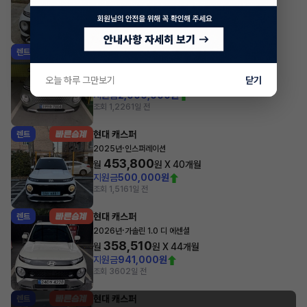
월
원 X
37
개월
지원금
800,000원
조회 773
1일 전
현대 캐스퍼
렌트
·
2024년
가솔린 1.0 디 에센셜
340,000
오늘 하루 그만보기
닫기
월
원 X
36
개월
지원금
2,000,000원
조회 1,226
1일 전
현대 캐스퍼
렌트
·
2025년
인스퍼레이션
453,800
월
원 X
40
개월
지원금
500,000원
조회 1,516
1일 전
현대 캐스퍼
렌트
·
2026년
가솔린 1.0 디 에센셜
358,510
월
원 X
44
개월
지원금
941,000원
조회 360
2일 전
현대 캐스퍼
렌트