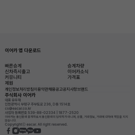
이어카 앱 다운로드
빠른승계
승계차량
신차즉시출고
이어카소식
커뮤니티
가격표
제원
개인정보처리방침
이용약관
채용공고
공지사항
브랜드
주식회사 이어카
대표 유우재
인천광역시 부평구 주부토로 236, D동 1514호
cs@eacar.co.kr
사업자 등록번호 539-88-02334 | 1877-2520
이어카는 통신판매 중개자로서 통신판매의 당사자가 아니며, 상품, 거래정보, 거래에 대하여 책임을 지지
않습니다.
Copyrightⓒ eacar. All right reserved.