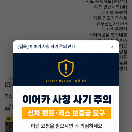
시트 통풍시트(운전석)
시트 열선시트(앞)
에어백 동승석
시트 인조가죽시트
유무선단자 USB
에어백 운전석
스티어링휠 열선내장
유무선단자 블루투스
에어백 사이드
[필독] 이어카 사칭 사기 주의 안내
×
스티어링휠 가죽스티어링휠
에어백 커튼
휠타이어 알루미늄휠
주차보조 후방감지센서
* 정확한 정보는 판매자와 반드시 확인하시기 바랍니다.
차량 위치
부산 남구 용소로21번길 56
동일 차종 이어카
현대 캐스퍼
리스
·
2024년
가솔린 1.0 터보 인스퍼레이션
385,000