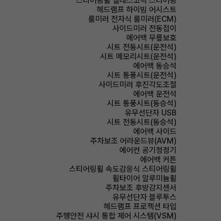
스티어링휠 텔레스코픽 스티어링
헤드램프 하이빔 어시스트
룸미러 전자식 룸미러(ECM)
사이드미러 전동접이
에어백 무릎보호
시트 전동시트(운전석)
시트 메모리시트(운전석)
에어백 동승석
시트 통풍시트(운전석)
사이드미러 후진각도조절
에어백 운전석
시트 통풍시트(동승석)
유무선단자 USB
시트 전동시트(동승석)
에어백 사이드
주차보조 어라운드뷰(AVM)
에어컨 공기청정기
에어백 커튼
스티어링휠 속도감응식 스티어링휠
휠타이어 알루미늄휠
주차보조 후방감지센서
유무선단자 블루투스
헤드램프 프로젝션 타입
주행안전 샤시 통합 제어 시스템(VSM)