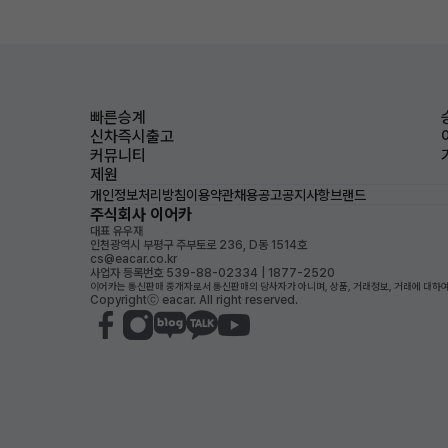
빠른승계
신차즉시출고
커뮤니티
제원
개인정보처리방침
이용약관
채용공고
공지사항
브랜드
주식회사 이어카
대표 유우재
인천광역시 부평구 주부토로 236, D동 1514호
cs@eacar.co.kr
사업자 등록번호 539-88-02334 | 1877-2520
이어카는 통신판매 중개자로서 통신판매의 당사자가 아니며, 상품, 거래정보, 거래에 대하여
Copyrightⓒ eacar. All right reserved.