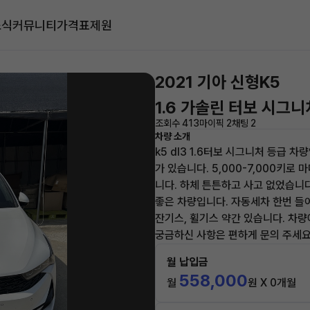
소식
커뮤니티
가격표
제원
2021 기아 신형K5
1.6 가솔린 터보 시그니
조회수 413
마이픽 2
채팅 2
차량 소개
k5 dl3 1.6터보 시그니처 등급
가 있습니다. 5,000-7,000키로
니다. 하체 튼튼하고 사고 없었습니
좋은 차량입니다. 자동세차 한번 들
잔기스, 휠기스 약간 있습니다. 차
궁금하신 사항은 편하게 문의 주세요
월 납입금
558,000
월
원 X 0개월