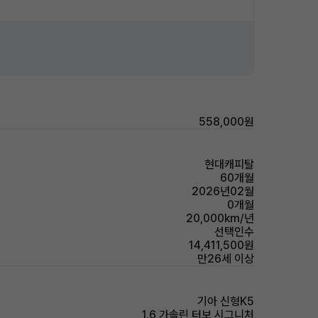
558,000원
현대캐피탈
60개월
2026년02월
0개월
20,000km/년
선택인수
14,411,500원
만26세 이상
기아 신형K5
1.6 가솔린 터보 시그니처