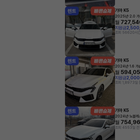
기아 K5
렌트
·
2025년
2.0 
727,54
월
지원금
2,500
조회 566
20시간
기아 K5
렌트
·
2024년
1.6 
594,0
월
지원금
2,00
조회 1,897
3일 
기아 K5
렌트
·
2024년
노블레
754,9
월
조회 455
3일 전