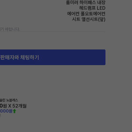
룸미러 하이패스 내장
헤드램프 LED
에어컨 풀오토에어컨
시트 열선시트(앞)
기 바랍니다.
판매자와 채팅하기
가솔린 노블레스
0
원 X
52
개월
,000원
전