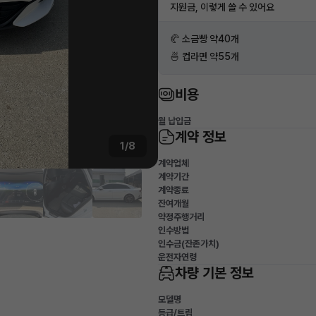
지원금, 이렇게 쓸 수 있어요
🥐 소금빵 약40개
🍜 컵라면 약55개
비용
월 납입금
계약 정보
1/8
계약업체
계약기간
계약종료
잔여개월
약정주행거리
인수방법
인수금(잔존가치)
운전자연령
차량 기본 정보
모델명
등급/트림