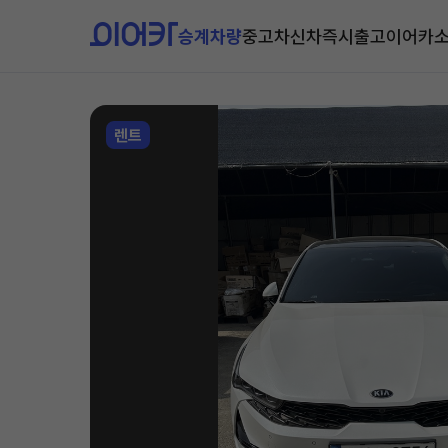
승계차량
중고차
신차즉시출고
이어카
렌트