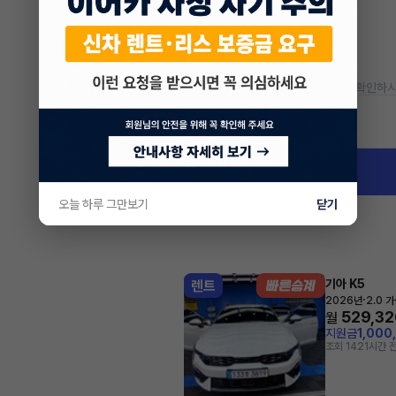
* 정확한 정보는 판매자와 반드시 확인하시
차량 위치
경기 파주시 목동동
오늘 하루 그만보기
닫기
기아 K5
렌트
·
2026년
2.0 
529,32
월
지원금
1,000
조회 142
1시간 