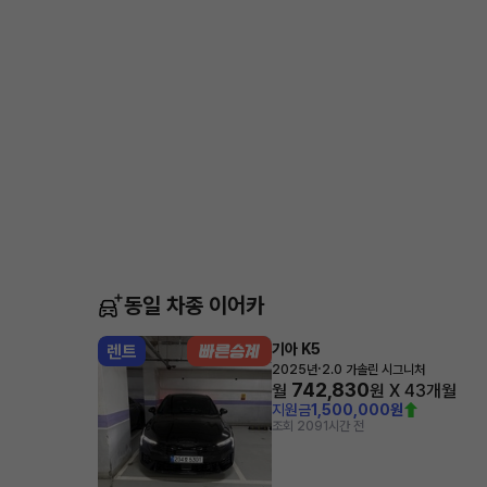
동일 차종 이어카
기아 K5
렌트
·
2025년
2.0 가솔린 시그니처
742,830
월
원 X
43
개월
지원금
1,500,000원
조회 209
1시간 전