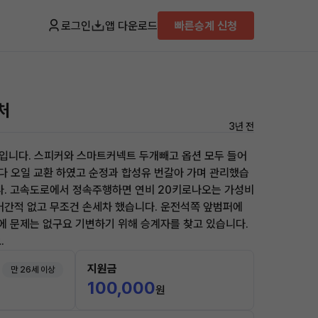
로그인
앱 다운로드
빠른승계 신청
처
3년 전
 차량입니다. 스피커와 스마트커넥트 두개빼고 옵션 모두 들어
 마다 오일 교환 하였고 순정과 합성유 번갈아 가며 관리했습
다. 고속도로에서 정속주행하면 연비 20키로나오는 가성비
어간적 없고 무조건 손세차 했습니다. 운전석쪽 앞범퍼에
량에 문제는 없구요 기변하기 위해 승계자를 찾고 있습니다.
.
지원금
만 26세 이상
100,000
원