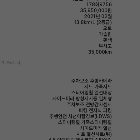
178허9756
35,950,000원
2021년 02월
13.8km/L (2등급)
오토
가솔린
흰색
무사고
35,000km
기 바랍니다.
주차보조 후방카메라
시트 가죽시트
스티어링휠 열선내장
사이드미러 방향지시등 일체형
주차보조 전방감지센서
파킹 전자식 파킹
주행안전 차선이탈경보(LDWS)
스티어링휠 가죽스티어링휠
사이드미러 열선
시트 열선시트(뒤)