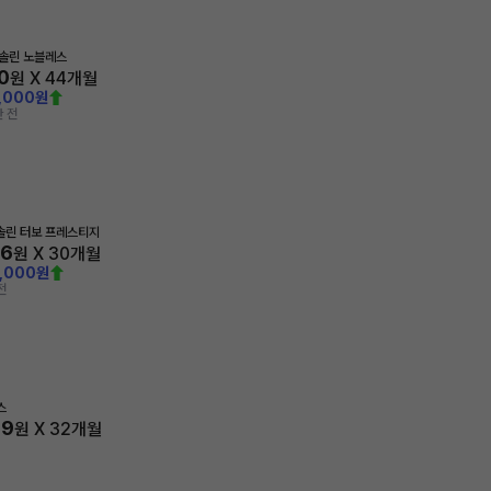
가솔린 노블레스
0
원 X
44
개월
,000원
 전
가솔린 터보 프레스티지
56
원 X
30
개월
0,000원
전
스
69
원 X
32
개월