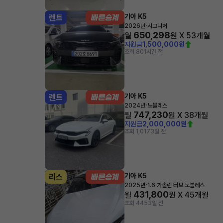
기아 K5
렌트
·
2026년
시그니처
650,298
월
원 X
53
개월
지원금
1,500,000원
조회 80
1시간 전
기아 K5
렌트
·
2024년
노블레스
747,230
월
원 X
38
개월
지원금
2,000,000원
조회 1,017
3일 전
기아 K5
리스
·
2025년
1.6 가솔린 터보 노블레스
431,800
월
원 X
45
개월
조회 445
3일 전