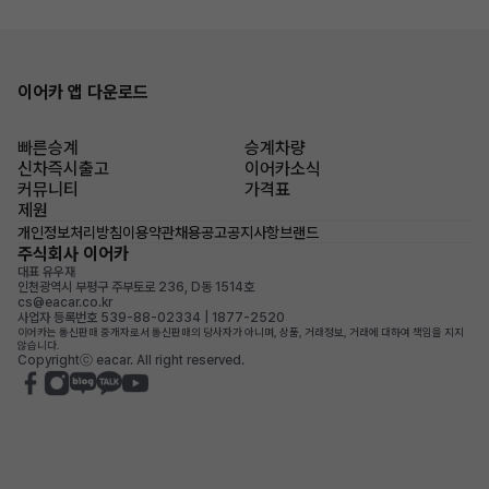
이어카 앱 다운로드
빠른승계
승계차량
신차즉시출고
이어카소식
커뮤니티
가격표
제원
개인정보처리방침
이용약관
채용공고
공지사항
브랜드
주식회사 이어카
대표 유우재
인천광역시 부평구 주부토로 236, D동 1514호
cs@eacar.co.kr
사업자 등록번호 539-88-02334 | 1877-2520
이어카는 통신판매 중개자로서 통신판매의 당사자가 아니며, 상품, 거래정보, 거래에 대하여 책임을 지지
않습니다.
Copyrightⓒ eacar. All right reserved.