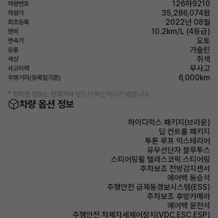
126하9210
차량번호
35,286,074원
차량가
2022년 08월
최초등록
10.2km/L (4등급)
연비
오토
변속기
가솔린
유종
쥐색
색상
무사고
사고이력
6,000km
주행거리(등록일기준)
* 정확한 정보는 판매자와 반드시 확인하시기 바랍니다.
차량 옵션 정보
하이디럭스 패키지(브라운)
딥 컨트롤 패키지
투톤 루프 익스테리어
유무선단자 블루투스
스티어링휠 텔레스코픽 스티어링
주차보조 전방감지센서
에어백 동승석
주행안전 급제동경보시스템(ESS)
주차보조 후방카메라
에어백 운전석
주행안전 차체자세제어장치(VDC,ESC,ESP)