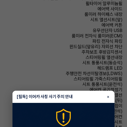
휠타이어 알루미늄휠
에어백 사이드
룸미러 하이패스 내장
시트 열선시트(앞)
에어백 커튼
유무선단자 USB
룸미러 전자식 룸미러(ECM)
파킹 전자식 파킹
윈드실드(앞유리) 자외선 차단
주차보조 후방감지센서
스티어링휠 열선내장
시트 통풍시트(동승석)
헤드램프 LED
주행안전 차선이탈경보(LDWS)
스티어링휠 가죽스티어링휠
시트 통풍시트(운전석)
에어컨 공기청정기
사이드미러 열선
[필독] 이어카 사칭 사기 주의 안내
×
시트 열선시트(뒤)
사이드미러 전동접이
시트 전동시트(운전석)
에어컨 풀오토에어컨
시트 인조가죽시트