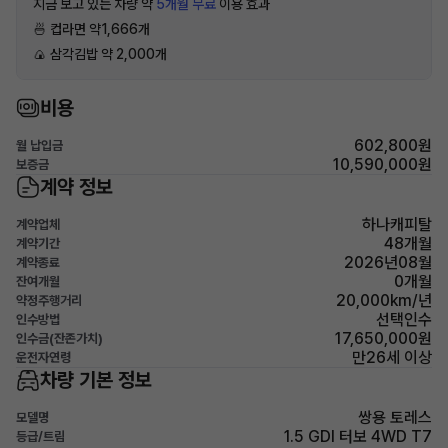
지금 보고 있는 차량 약
5개월 무료
이용 효과
🍜 컵라면 약1,666개
🍙 삼각김밥 약 2,000개
비용
602,800원
월 납입금
10,590,000원
보증금
계약 정보
하나캐피탈
계약업체
48개월
계약기간
2026년08월
계약종료
0개월
잔여개월
20,000km/년
약정주행거리
선택인수
인수방법
17,650,000원
인수금(잔존가치)
만26세 이상
운전자연령
차량 기본 정보
쌍용 토레스
모델명
1.5 GDI 터보 4WD T7
등급/트림