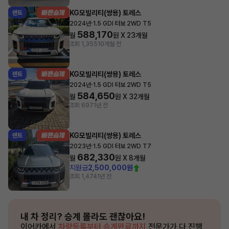
KG모빌리티(쌍용) 토레스
렌트
·
2024년
1.5 GDI 터보 2WD T5
588,170
월
원 X
23
개월
조회 1,355
10개월 전
KG모빌리티(쌍용) 토레스
렌트
·
2024년
1.5 GDI 터보 2WD T5
584,650
월
원 X
32
개월
조회 697
1년 전
KG모빌리티(쌍용) 토레스
렌트
·
2023년
1.5 GDI 터보 2WD T7
682,330
월
원 X
8
개월
지원금
2,500,000원
조회 1,474
1년 전
내 차 정리?
승계 몰라도 괜찮아요!
이어카에서
차량등록부터 승계완료까지
전문가가 다 진행