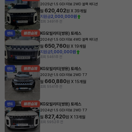
·
2025년
1.5 GDI 터보 2WD 블랙 에디션
620,402
월
원 X
39
개월
지원금
2,000,000원
조회 349
1주 전
KG모빌리티(쌍용) 토레스
렌트
·
2024년
1.5 GDI 터보 4WD 블랙 에디션
650,760
월
원 X
19
개월
지원금
1,000,000원
조회 546
1주 전
KG모빌리티(쌍용) 토레스
렌트
·
2023년
1.5 GDI 터보 2WD T7
660,880
월
원 X
15
개월
조회 554
1주 전
KG모빌리티(쌍용) 토레스
렌트
·
2024년
1.5 GDI 터보 2WD T7
827,420
월
원 X
13
개월
조회 595
2주 전