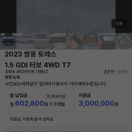
1/8
2023 쌍용 토레스
1.5 GDI 터보 4WD T7
조회수 460
마이픽 1
채팅 2
3년 전 ·
수정됨
차량 소개
사진보는바와같이 얼마타지않아서 거의새차수준입니다
월 납입금
지원금
만 26세 이상
602,800
3,000,000
월
원 X 0개월
원
지원금, 이렇게 쓸 수 있어요