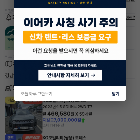
헤드램프 하이빔 어시스트
* 정확한 정보는 판매자와 반드시 확인하시기 바랍니다.
저공해차량 정보
저공해차량이란?
공항주차장
공영주차장
20% 할인
50% 할인
* 본 정보는 지자체마다 다를 수 있으니 실제 정보와 확인해 주세요.
차량 위치
경남 진주시 충무공동
동일 차종 이어카
오늘 하루 그만보기
닫기
KG모빌리티(쌍용) 토레스
리스
·
2023년
1.5 GDI 터보 2WD T7
469,580
월
원 X
59
개월
지원금
7,000,000원
조회 114
1주 전
KG모빌리티(쌍용) 토레스
렌트