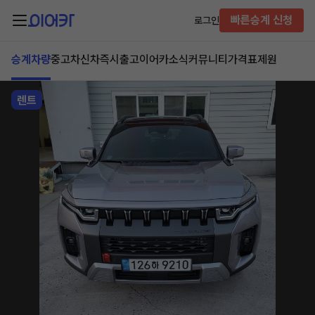
빠른승계 신청
로그인
승계차량
중고차
신차즉시출고
이어카소식
커뮤니티
가격표
제원
렌트