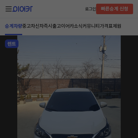
빠른승계 신청
로그인
승계차량
중고차
신차즉시출고
이어카소식
커뮤니티
가격표
제원
렌트