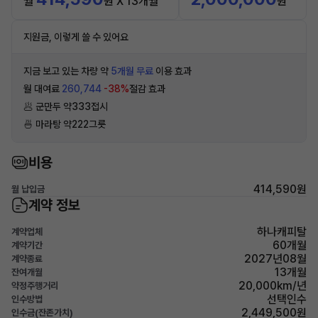
월
원 X 13개월
원
지원금, 이렇게 쓸 수 있어요
지금 보고 있는 차량 약
5개월 무료
이용 효과
월 대여료
260,744
-38%
절감 효과
🥟 군만두 약333접시
🍜 마라탕 약222그릇
비용
414,590원
월 납입금
계약 정보
하나캐피탈
계약업체
60개월
계약기간
2027년08월
계약종료
13개월
잔여개월
20,000km/년
약정주행거리
선택인수
인수방법
2,449,500원
인수금(잔존가치)