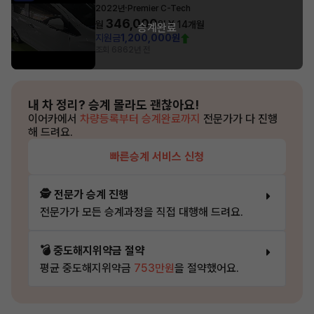
·
2022년
Premier C-Tech
346,000
월
원 X
14
개월
승계완료
지원금
1,200,000원
조회 686
2년 전
내 차 정리?
승계 몰라도 괜찮아요!
이어카에서
차량등록부터 승계완료까지
전문가가 다 진행
해 드려요.
빠른승계 서비스 신청
🕵️ 전문가 승계 진행
전문가가 모든 승계과정을 직접 대행해 드려요.
💣 중도해지위약금 절약
평균 중도해지위약금
753만원
을 절약했어요.