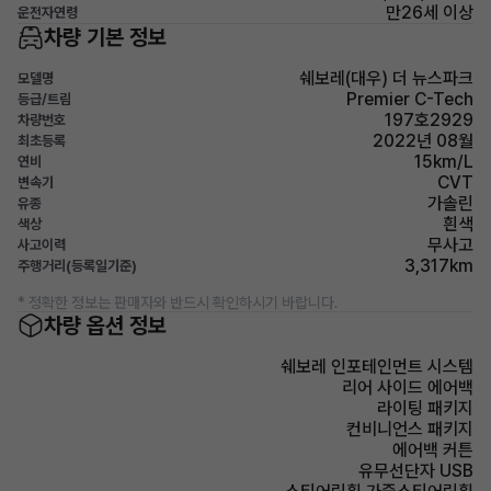
만26세 이상
운전자연령
차량 기본 정보
쉐보레(대우) 더 뉴스파크
모델명
Premier C-Tech
등급/트림
197호2929
차량번호
2022년 08월
최초등록
15km/L
연비
CVT
변속기
가솔린
유종
흰색
색상
무사고
사고이력
3,317km
주행거리(등록일기준)
* 정확한 정보는 판매자와 반드시 확인하시기 바랍니다.
차량 옵션 정보
쉐보레 인포테인먼트 시스템
리어 사이드 에어백
라이팅 패키지
컨비니언스 패키지
에어백 커튼
유무선단자 USB