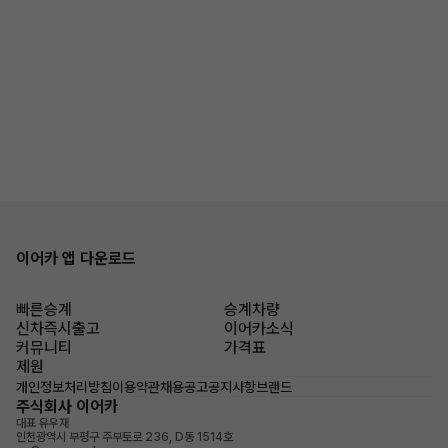
이어카 앱 다운로드
빠른승계
승계차량
신차즉시출고
이어카소식
커뮤니티
가격표
제원
개인정보처리방침
이용약관
채용공고
공지사항
브랜드
주식회사 이어카
대표 유우재
인천광역시 부평구 주부토로 236, D동 1514호