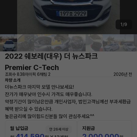
1/9
2022 쉐보레(대우) 더 뉴스파크
Premier C-Tech
조회수 838
마이픽 6
채팅 2
2026년 전
차량 소개
더뉴스파크 마지막 모델 만나보세요!
잔가가 매우낮아 인수시 가격도 매우좋습니다.
약정기간이 많이남은만큼 개인사업자, 법인고객님께선 부과세환급
혜택 받으실 수 있습니다.
높은금리에 많이힘드신분들 많이 관심주세요^^
월 납입금
지원금
만 26세 이상
414,590
2,000,000