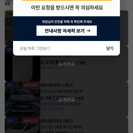
동일 차종 이어카
쉐보레(대우) 스파크
리스
·
2019년
Premier C-Tech
195,100
월
원 X
11
개월
승계완료
지원금
2,000,000원
조회 1,014
1년 전
오늘 하루 그만보기
닫기
쉐보레(대우) 스파크
렌트
·
2022년
LT C-Tech
310,840
월
원 X
12
개월
승계완료
조회 801
3년 전
쉐보레(대우) 스파크
렌트
·
2022년
스페셜 에디션 레드픽
367,390
월
원 X
9
개월
승계완료
지원금
2,000,000원
조회 887
3년 전
쉐보레(대우) 스파크
렌트
·
2021년
스페셜 에디션 레드픽