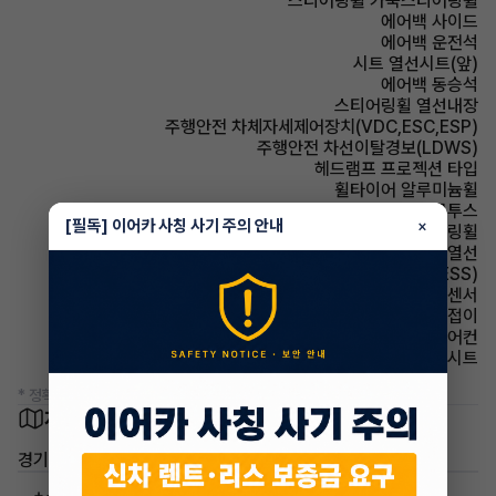
스티어링휠 가죽스티어링휠
에어백 사이드
에어백 운전석
시트 열선시트(앞)
에어백 동승석
스티어링휠 열선내장
주행안전 차체자세제어장치(VDC,ESC,ESP)
주행안전 차선이탈경보(LDWS)
헤드램프 프로젝션 타입
휠타이어 알루미늄휠
유무선단자 블루투스
[필독] 이어카 사칭 사기 주의 안내
×
스티어링휠 속도감응식 스티어링휠
사이드미러 열선
주행안전 급제동경보시스템(ESS)
주차보조 후방감지센서
사이드미러 전동접이
에어컨 수동에어컨
시트 인조가죽시트
* 정확한 정보는 판매자와 반드시 확인하시기 바랍니다.
차량 위치
경기 용인시 처인구