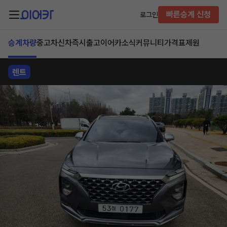
빠른승계 신청
로그인
승계차량
중고차
신차즉시출고
이어카소식
커뮤니티
가격표
제원
렌트