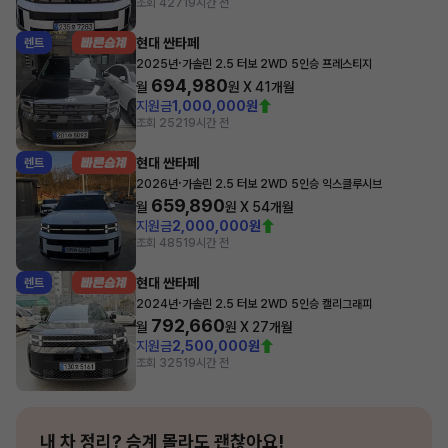
조회 427
19시간 전
현대 싼타페
렌트
·
2025년
가솔린 2.5 터보 2WD 5인승 프레스티지
694,980
월
원 X
41
개월
지원금
1,000,000원
조회 252
19시간 전
현대 싼타페
렌트
·
2026년
가솔린 2.5 터보 2WD 5인승 익스클루시브
659,890
월
원 X
54
개월
지원금
2,000,000원
조회 485
19시간 전
현대 싼타페
렌트
·
2024년
가솔린 2.5 터보 2WD 5인승 캘리그래피
792,660
월
원 X
27
개월
지원금
2,500,000원
조회 325
19시간 전
내 차 정리?
승계 몰라도 괜찮아요!