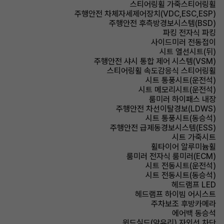
스티어링휠 가죽스티어링휠
주행안전 차체자세제어장치(VDC,ESC,ESP)
주행안전 후측방경보시스템(BSD)
파킹 전자식 파킹
사이드미러 전동접이
시트 열선시트(뒤)
주행안전 샤시 통합 제어 시스템(VSM)
스티어링휠 속도감응식 스티어링휠
시트 통풍시트(운전석)
시트 메모리시트(운전석)
룸미러 하이패스 내장
주행안전 차선이탈경보(LDWS)
시트 통풍시트(동승석)
주행안전 급제동경보시스템(ESS)
시트 가죽시트
휠타이어 알루미늄휠
룸미러 전자식 룸미러(ECM)
시트 전동시트(운전석)
시트 전동시트(동승석)
헤드램프 LED
헤드램프 하이빔 어시스트
주차보조 후방카메라
에어백 동승석
윈드실드(앞유리) 자외선 차단