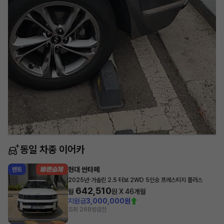
동일 차종 이어카
현대 싼타페
렌트
·
2025년
가솔린 2.5 터보 2WD 5인승 프레스티지 플러스
642,510
월
원 X
46
개월
지원금
3,000,000원
조회 268
방금전