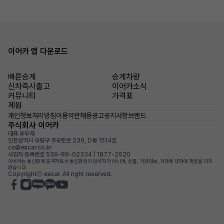
이어카 앱 다운로드
빠른승계
승계차량
신차즉시출고
이어카소식
커뮤니티
가격표
제원
개인정보처리방침
이용약관
채용공고
공지사항
브랜드
주식회사 이어카
대표 유우재
인천광역시 부평구 주부토로 236, D동 1514호
cs@eacar.co.kr
사업자 등록번호 539-88-02334 | 1877-2520
이어카는 통신판매 중개자로서 통신판매의 당사자가 아니며, 상품, 거래정보, 거래에 대하여 책임을 지지
않습니다.
Copyrightⓒ eacar. All right reserved.