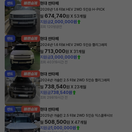
현대 싼타페
렌트
·
2026년
1.6 터보 HEV 2WD 5인승 H-PICK
674,740
월
원 X
53
개월
지원금
2,000,000원
조회 120
방금전
현대 싼타페
렌트
·
2024년
1.6 터보 HEV 2WD 5인승 캘리그래피
713,000
월
원 X
31
개월
지원금
3,000,000원
조회 403
19시간 전
현대 싼타페
렌트
·
2024년
가솔린 2.5 터보 2WD 5인승 캘리그래피
738,540
월
원 X
23
개월
지원금
738,540원
조회 298
19시간 전
현대 싼타페
렌트
·
2025년
가솔린 2.5 터보 2WD 5인승 익스클루시브
508,500
월
원 X
47
개월
지원금
1,000,000원