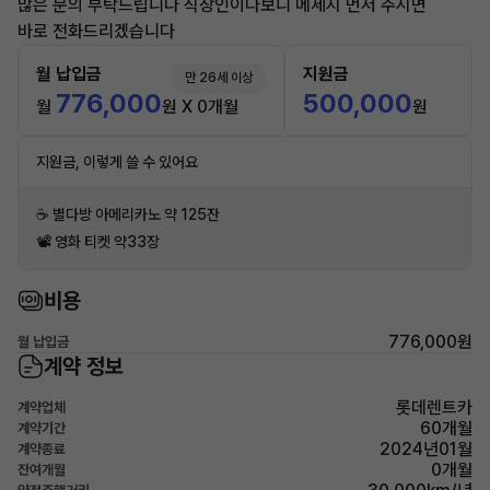
많은 문의 부탁드립니다 직장인이다보니 메세지 먼저 주시면
바로 전화드리겠습니다
월 납입금
지원금
만 26세 이상
776,000
500,000
월
원 X 0개월
원
지원금, 이렇게 쓸 수 있어요
☕️ 별다방 아메리카노 약 125잔
📽 영화 티켓 약33장
비용
776,000원
월 납입금
계약 정보
롯데렌트카
계약업체
60개월
계약기간
2024년01월
계약종료
0개월
잔여개월