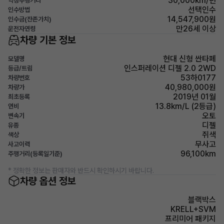
30,000km/년
약정주행거리
선택인수
인수방법
14,547,900원
인수금(잔존가치)
만26세 이상
운전자연령
차량 기본 정보
현대 신형 싼타페
모델명
인스퍼레이션 디젤 2.0 2WD
등급/트림
53하0177
차량번호
40,980,000원
차량가
2019년 01월
최초등록
13.8km/L (2등급)
연비
오토
변속기
디젤
유종
쥐색
색상
무사고
사고이력
96,100km
주행거리(등록일기준)
* 정확한 정보는 판매자와 반드시 확인하시기 바랍니다.
차량 옵션 정보
블랙박스
KRELL+SVM
프리미어 패키지