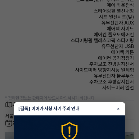
에어백 운전석
스티어링휠 열선내장
시트 열선시트(앞)
유무선단자 AUX
에어백 사이드
에어컨 풀오토에어컨
스티어링휠 텔레스코픽 스티어링
유무선단자 USB
에어백 커튼
에어컨 공기청정기
주차보조 전방감지센서
사이드미러 방향지시등 일체형
유무선단자 블루투스
주차보조 후방감지센서
사이드미러 열선
* 정확한 정보는 판매자와 반드시 확인하시기 바랍니다.
차량 위치
[필독] 이어카 사칭 사기 주의 안내
×
서울 서대문구 북아현동
차량 영상