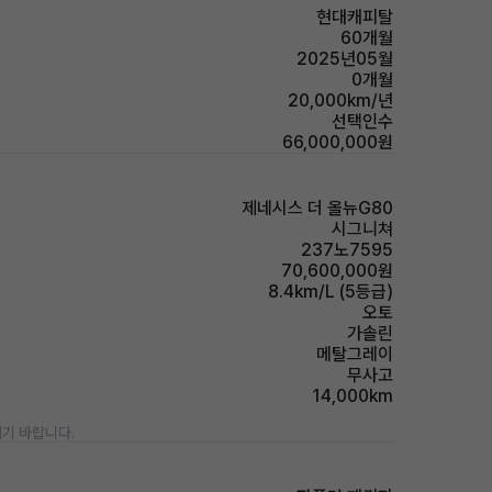
현대캐피탈
60개월
2025년05월
0개월
20,000km/년
선택인수
66,000,000원
제네시스 더 올뉴G80
시그니쳐
237노7595
70,600,000원
8.4km/L (5등급)
오토
가솔린
메탈그레이
무사고
14,000km
기 바랍니다.