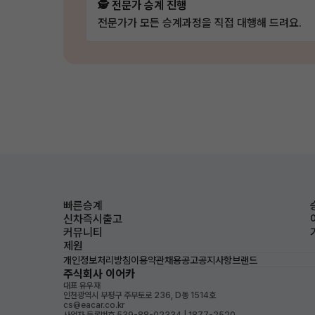
🕵️ 전문가 승계 진행
전문가가 모든 승계과정을 직접 대행해 드려요.
빠른승계
신차즉시출고
커뮤니티
제원
개인정보처리방침
이용약관
채용공고
공지사항
브랜드
주식회사 이어카
대표 유우재
인천광역시 부평구 주부토로 236, D동 1514호
cs@eacar.co.kr