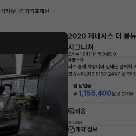
소식
커뮤니티
가격표
제원
2020 제네시스 더 올
시그니쳐
조회수 1,041
마이픽 0
채팅 0
차량 소개
리스 승계 차량이며 상태는 완벽하
겠습니다.010 5137 2457 로 
월 납입금
1,155,400
월
원 X 0개월
비용
월 납입금
계약 정보