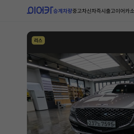
승계차량
중고차
신차즉시출고
이어카
리스