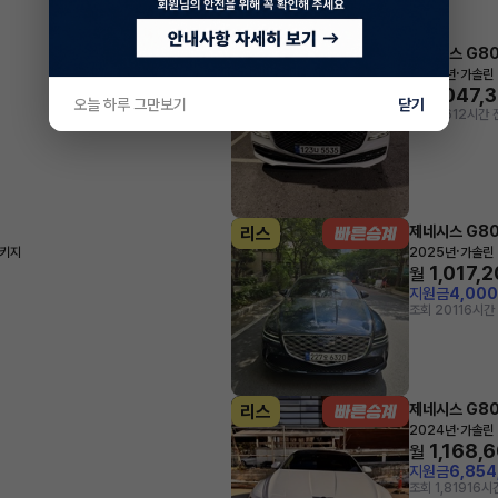
제네시스 G8
리스
·
2024년
가솔린 
1,047,
월
오늘 하루 그만보기
닫기
조회 861
2시간 
제네시스 G8
리스
·
패키지
2025년
가솔린 
1,017,
월
지원금
4,00
조회 201
16시간
제네시스 G8
리스
·
2024년
가솔린 
1,168,
월
지원금
6,85
조회 1,819
16시