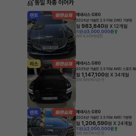
동일 차종 이어카
제네시스 G80
렌트
·
2024년
가솔린 2.5 터보 2WD 기본형
983,840
월
원 X
12
개월
지원금
3,000,000원
조회 6,609
방금전
제네시스 G80
리스
·
2025년
가솔린 2.5 터보 AWD 스포츠 
1,147,100
월
원 X
34
개월
조회 589
16시간 전
제네시스 G80
렌트
·
2024년
가솔린 2.5 터보 AWD 기본형
1,206,590
월
원 X
24
개월
지원금
2,000,000원
조회 583
16시간 전