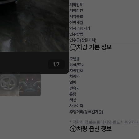
계약업체
계약기간
계약종료
잔여개월
약정주행거리
인수방법
인수금(잔존가치)
차량 기본 정보
모델명
1/7
등급/트림
차량번호
차량가
연비
변속기
유종
색상
사고이력
주행거리(등록일기준)
* 정확한 정보는 판매자와 반드시 확인하시
차량 옵션 정보