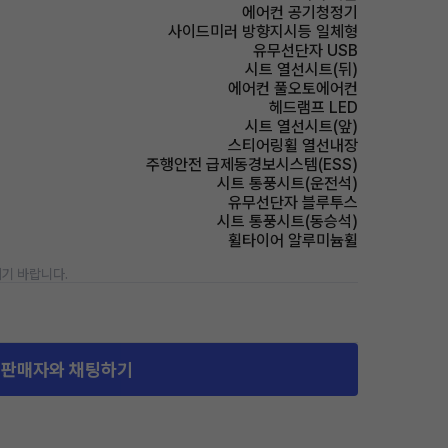
에어컨 공기청정기
사이드미러 방향지시등 일체형
유무선단자 USB
시트 열선시트(뒤)
에어컨 풀오토에어컨
헤드램프 LED
시트 열선시트(앞)
스티어링휠 열선내장
주행안전 급제동경보시스템(ESS)
시트 통풍시트(운전석)
유무선단자 블루투스
시트 통풍시트(동승석)
휠타이어 알루미늄휠
기 바랍니다.
판매자와 채팅하기