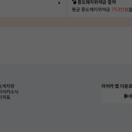
💣 중도해지위약금 절약
평균 중도해지위약금
753만원
을
승계차량
이어카 앱 다운
이어카소식
가격표