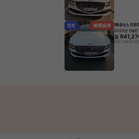
제네시스 G8
렌트
·
2025년
가솔린 
941,27
월
조회 708
16시간