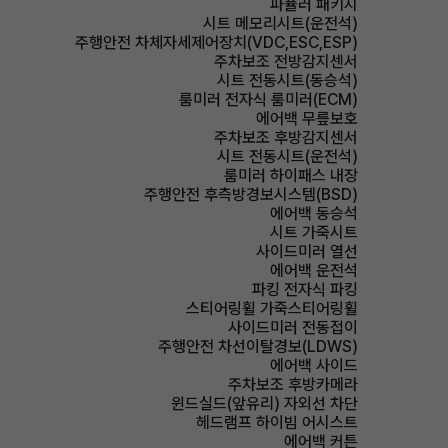
파퓰러 패키지
시트 메모리시트(운전석)
주행안전 차체자세제어장치(VDC,ESC,ESP)
주차보조 전방감지센서
시트 전동시트(동승석)
룸미러 전자식 룸미러(ECM)
에어백 무릎보호
주차보조 후방감지센서
시트 전동시트(운전석)
룸미러 하이패스 내장
주행안전 후측방경보시스템(BSD)
에어백 동승석
시트 가죽시트
사이드미러 열선
에어백 운전석
파킹 전자식 파킹
스티어링휠 가죽스티어링휠
사이드미러 전동접이
주행안전 차선이탈경보(LDWS)
에어백 사이드
주차보조 후방카메라
윈드실드(앞유리) 자외선 차단
헤드램프 하이빔 어시스트
에어백 커튼