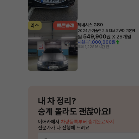
제네시스 G80
리스
·
2024년
가솔린 2.5 터보 2WD 기본형
549,900
월
원 X
29
개월
지원금
1,000,000원
조회 1,228
16시간 전
내 차 정리?
승계 몰라도 괜찮아요!
이어카에서
차량등록부터 승계완료까지
전문가가 다 진행해 드려요.