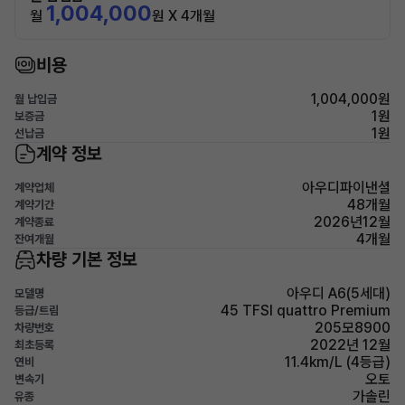
1,004,000
월
원 X 4개월
비용
1,004,000원
월 납입금
1원
보증금
1원
선납금
계약 정보
아우디파이낸셜
계약업체
48개월
계약기간
2026년12월
계약종료
4개월
잔여개월
차량 기본 정보
아우디 A6(5세대)
모델명
45 TFSI quattro Premium
등급/트림
205모8900
차량번호
2022년 12월
최초등록
11.4km/L (4등급)
연비
오토
변속기
가솔린
유종