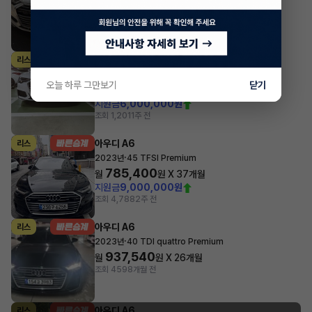
1,189,503
월
원 X
2
개월
조회 407
1주 전
아우디 A6
리스
·
2023년
45 TFSI Premium
오늘 하루 그만보기
닫기
1,117,550
월
원 X
23
개월
지원금
6,000,000원
조회 1,201
1주 전
아우디 A6
리스
·
2023년
45 TFSI Premium
785,400
월
원 X
37
개월
지원금
9,000,000원
조회 4,788
2주 전
아우디 A6
리스
·
2023년
40 TDI quattro Premium
937,540
월
원 X
26
개월
조회 459
8개월 전
아우디 A6
리스