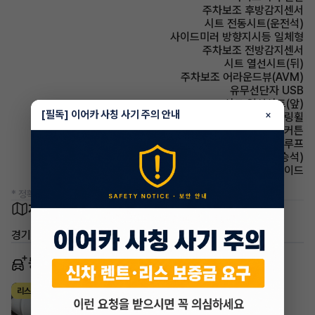
주차보조 후방감지센서
시트 전동시트(운전석)
사이드미러 방향지시등 일체형
주차보조 전방감지센서
시트 열선시트(뒤)
주차보조 어라운드뷰(AVM)
유무선단자 USB
시트 열선시트(앞)
[필독] 이어카 사칭 사기 주의 안내
×
스티어링휠 가죽스티어링휠
에어백 커튼
썬루프 파노라마썬루프
시트 통풍시트(동승석)
에어백 사이드
* 정확한 정보는 판매자와 반드시 확인하시기 바랍니다.
차량 위치
경기 파주시 동패동
동일 차종 이어카
아우디 A6
리스
·
2023년
40 TDI