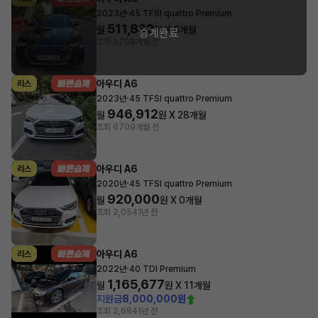
·
2023년
45 TFSI quattro Premium
511,832
월
원 X
5
개월
승계완료
조회 570
8개월 전
아우디 A6
리스
·
2023년
45 TFSI quattro Premium
946,912
월
원 X
28
개월
조회 670
9개월 전
아우디 A6
리스
·
2020년
45 TFSI quattro Premium
920,000
월
원 X
0
개월
조회 2,054
1년 전
아우디 A6
리스
·
2022년
40 TDI Premium
1,165,677
월
원 X
11
개월
지원금
8,000,000원
조회 2,684
1년 전