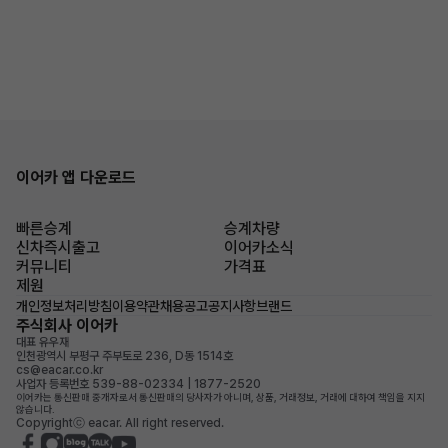
이어카 앱 다운로드
빠른승계
승계차량
신차즉시출고
이어카소식
커뮤니티
가격표
제원
개인정보처리방침
이용약관
채용공고
공지사항
브랜드
주식회사 이어카
대표 유우재
인천광역시 부평구 주부토로 236, D동 1514호
cs@eacar.co.kr
사업자 등록번호 539-88-02334 | 1877-2520
이어카는 통신판매 중개자로서 통신판매의 당사자가 아니며, 상품, 거래정보, 거래에 대하여 책임을 지지
않습니다.
Copyrightⓒ eacar. All right reserved.