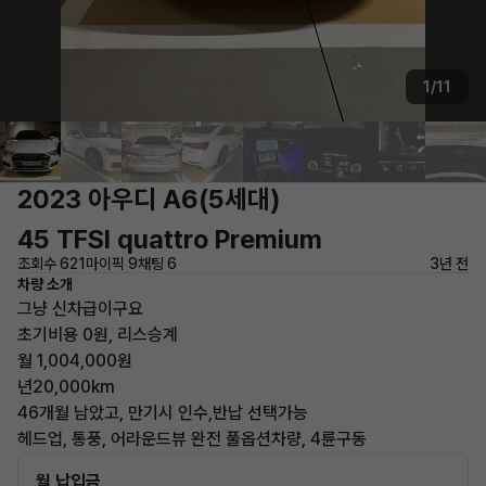
1/11
2023 아우디 A6(5세대)
45 TFSI quattro Premium
조회수 621
마이픽 9
채팅 6
3년 전
차량 소개
그냥 신차급이구요
초기비용 0원, 리스승계
월 1,004,000원
년20,000km
46개월 남았고, 만기시 인수,반납 선택가능
헤드업, 통풍, 어라운드뷰 완전 풀옵션차량, 4륜구동
월 납입금