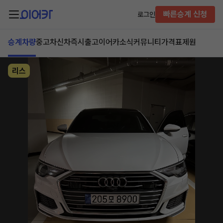
빠른승계 신청
로그인
승계차량
중고차
신차즉시출고
이어카소식
커뮤니티
가격표
제원
리스