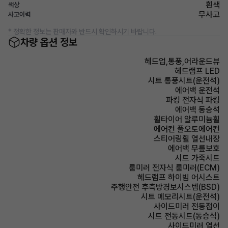
흰색
색상
무사고
사고이력
* 정확한 정보는 판매자와 반드시 확인하시기 바랍니다.
차량 옵션 정보
헤드업,통풍,어라운드뷰
헤드램프 LED
시트 통풍시트(운전석)
에어백 운전석
파킹 전자식 파킹
에어백 동승석
휠타이어 알루미늄휠
에어컨 풀오토에어컨
스티어링휠 열선내장
에어백 무릎보호
시트 가죽시트
룸미러 전자식 룸미러(ECM)
헤드램프 하이빔 어시스트
주행안전 후측방경보시스템(BSD)
시트 메모리시트(운전석)
사이드미러 전동접이
시트 전동시트(동승석)
사이드미러 열선