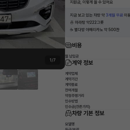
지원금, 이렇게 쓸 수 있어요
지금 보고 있는 차량 약
3개월 무료
이용
🍜 마라탕 약222그릇
☕️ 별다방 아메리카노 약 500잔
비용
월 납입금
1/7
계약 정보
계약업체
계약기간
계약종료
잔여개월
약정주행거리
인수방법
인수금(잔존가치)
차량 기본 정보
모델명
등급/트림