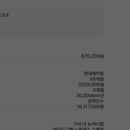
 효과
670,200원
현대캐피탈
60개월
2025년08월
0개월
30,000km/년
선택인수
16,317,000원
기아 더 뉴카니발
9인승 디젤 노블레스 스페셜