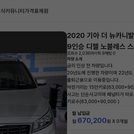
소식
커뮤니티
가격표
제원
2020 기아 더 뉴카니
9인승 디젤 노블레스 
조회수 2,036
마이픽 9
채팅 0
차량 소개
금리 인상 전 차량입니다.
20년도에 진행한 차량이며 22년도
출퇴근용으로 이용중입니다.
약정거리는 15만키로(63,000+90
사고는 단순사고이며 패널티가 따로
키로수(63,000+90,000 )
월 납입금
670,200
월
원 X 0개월