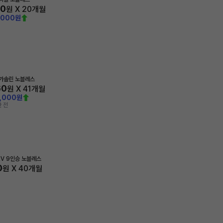
60
원 X
20
개월
,000원
 가솔린 노블레스
60
원 X
41
개월
0,000원
 전
HEV 9인승 노블레스
0
원 X
40
개월