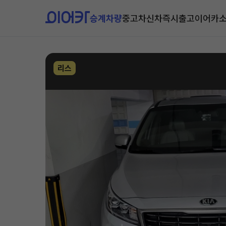
승계차량
중고차
신차즉시출고
이어카
리스