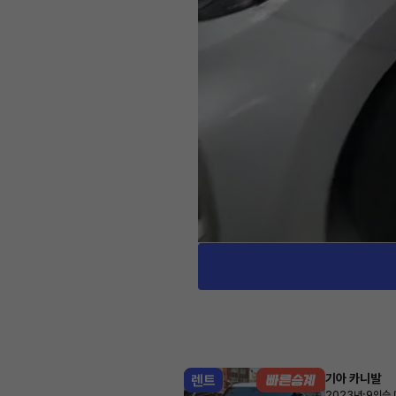
기아 카니발
렌트
·
2023년
9인승