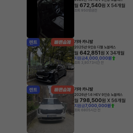
672,540
월
원 X
54
개월
조회 950
방금전
기아 카니발
렌트
·
2025년
9인승 디젤 노블레스
642,851
월
원 X
34
개월
지원금
4,000,000원
조회 3,807
3시간 전
기아 카니발
렌트
·
2026년
1.6 HEV 9인승 노블레스
798,500
월
원 X
56
개월
지원금
7,000,000원
조회 680
5시간 전