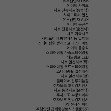
유무선단자 USB
에어백 사이드
시트 전동시트(동승석)
사이드미러 열선
유무선단자 AUX
에어백 운전석
시트 전동시트(운전석)
시트 가죽시트
사이드미러 방향지시등 일체형
스티어링휠 텔레스코픽 스티어링
에어백 동승석
스티어링휠 가죽스티어링휠
헤드램프 LED
시트 열선시트(뒤)
스티어링휠 우드스티어링휠
스티어링휠 열선내장
시트 열선시트(앞)
휠타이어 알루미늄휠
주차보조 후방감지센서
시트 통풍시트(운전석)
주차보조 후방카메라
주차보조 전방감지센서
파킹 전자식 파킹
주행안전 급제동경보시스템(ESS)