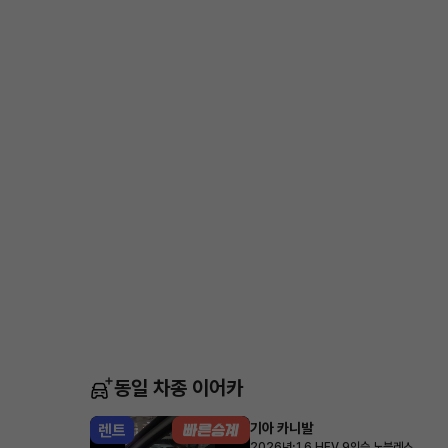
동일 차종 이어카
기아 카니발
렌트
·
2026년
1.6 HEV 9인승 노블레스