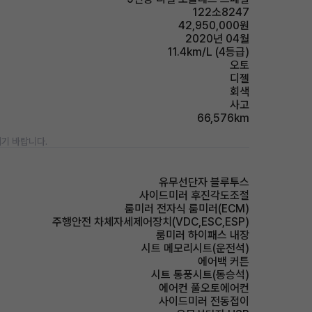
122소8247
42,950,000원
2020년 04월
11.4km/L (4등급)
오토
디젤
회색
사고
66,576km
기 바랍니다.
유무선단자 블루투스
사이드미러 후진각도조절
룸미러 전자식 룸미러(ECM)
주행안전 차체자세제어장치(VDC,ESC,ESP)
룸미러 하이패스 내장
시트 메모리시트(운전석)
에어백 커튼
시트 통풍시트(동승석)
에어컨 풀오토에어컨
사이드미러 전동접이