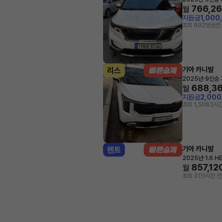
766,2
월
지원금
1,000
조회 892
방금전
기아 카니발
리스
·
2025년
9인승
688,3
월
지원금
2,00
조회 1,506
3시간
기아 카니발
렌트
·
2025년
1.6 
857,12
월
조회 31
11시간 전