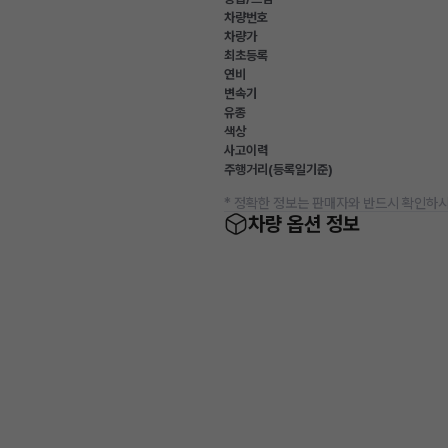
차량번호
차량가
최초등록
연비
변속기
유종
색상
사고이력
주행거리(등록일기준)
* 정확한 정보는 판매자와 반드시 확인하시
차량 옵션 정보