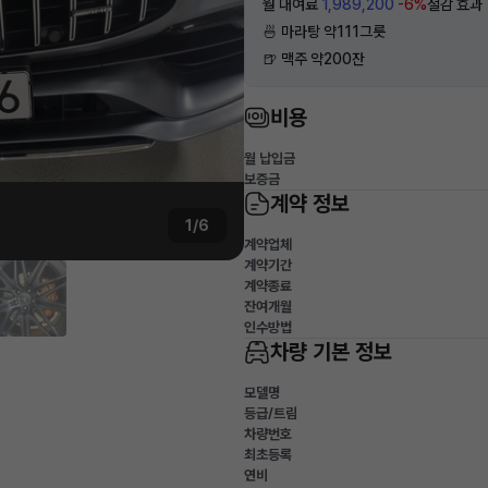
월 대여료
1,989,200
-6%
절감 효과
🍜 마라탕 약111그릇
🍺 맥주 약200잔
비용
월 납입금
보증금
계약 정보
1/6
계약업체
계약기간
계약종료
잔여개월
인수방법
차량 기본 정보
모델명
등급/트림
차량번호
최초등록
연비