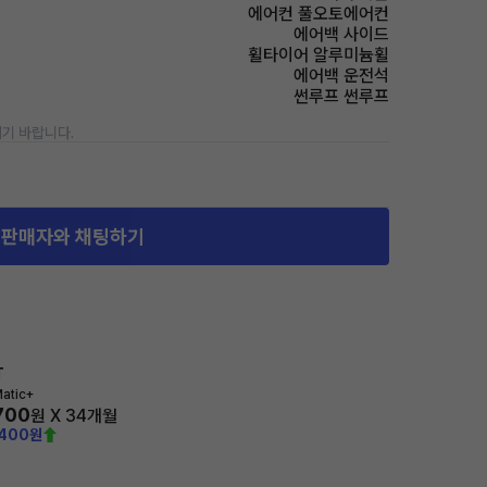
에어컨 풀오토에어컨
에어백 사이드
휠타이어 알루미늄휠
에어백 운전석
썬루프 썬루프
기 바랍니다.
판매자와 채팅하기
T
atic+
700
원 X
34
개월
,400원