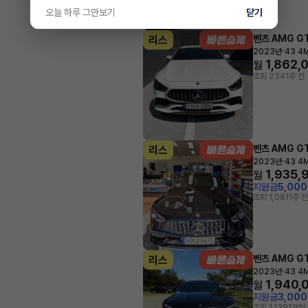
오늘 하루 그만보기
닫기
벤츠 AMG G
리스
·
2023년
43 4M
1,862,
월
조회 234
1주 전
벤츠 AMG G
리스
·
2023년
43 4M
1,935,
월
지원금
5,00
조회 1,081
1주 전
벤츠 AMG G
리스
·
2023년
43 4M
1,940,
월
지원금
3,00
조회 1,139
1개월