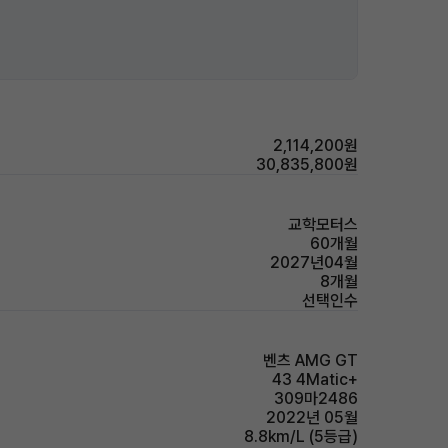
2,114,200원
30,835,800원
교학모터스
60개월
2027년04월
8개월
선택인수
벤츠 AMG GT
43 4Matic+
309마2486
2022년 05월
8.8km/L (5등급)