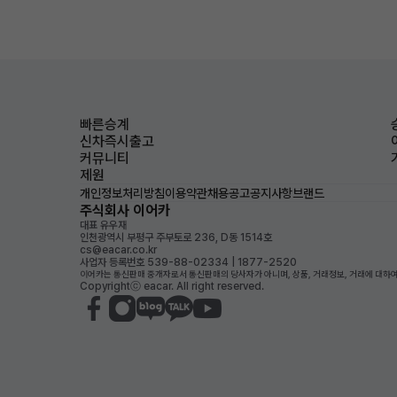
빠른승계
신차즉시출고
커뮤니티
제원
개인정보처리방침
이용약관
채용공고
공지사항
브랜드
주식회사 이어카
대표 유우재
인천광역시 부평구 주부토로 236, D동 1514호
cs@eacar.co.kr
사업자 등록번호 539-88-02334 | 1877-2520
이어카는 통신판매 중개자로서 통신판매의 당사자가 아니며, 상품, 거래정보, 거래에 대하여
Copyrightⓒ eacar. All right reserved.