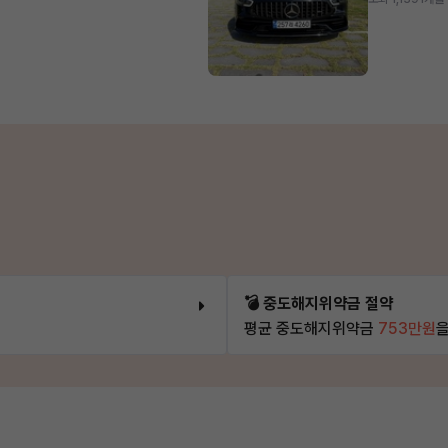
💣 중도해지위약금 절약
평균 중도해지위약금
753만원
을