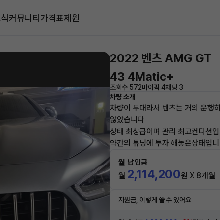
소식
커뮤니티
가격표
제원
2022 벤츠 AMG GT
43 4Matic+
조회수 572
마이픽 4
채팅 3
차량 소개
차량이 두대라서 벤츠는 거의 운행
않았습니다
상태 최상급이며 관리 최고컨디션
약간의 튜닝에 투자 해놓은상태입니
월 납입금
2,114,200
월
원 X 8개월
지원금, 이렇게 쓸 수 있어요