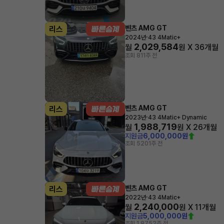
벤츠 AMG GT
리스
·
2024년
43 4Matic+
2,029,584
월
원 X
36
개월
조회 81
1주 전
벤츠 AMG GT
리스
·
2023년
43 4Matic+ Dynamic
1,988,719
월
원 X
26
개월
지원금
6,000,000원
조회 520
1주 전
벤츠 AMG GT
리스
·
2022년
43 4Matic+
2,240,000
월
원 X
11
개월
지원금
5,000,000원
조회 1,875
2주 전