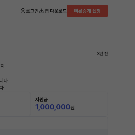
로그인
앱 다운로드
빠른승계 신청
3년 전
하지
입니다
다
지원금
1,000,000
원