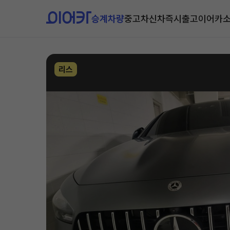
승계차량
중고차
신차즉시출고
이어카
리스