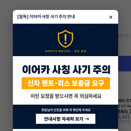
×
[필독] 이어카 사칭 사기 주의 안내
* 정확한 정보는 판매자와 반드시 확인하시
차량 위치
인천 서구 신현동
벤츠 AMG G
리스
·
2024년
43 4M
2,660,
월
지원금
5,321
조회 771
2일 전