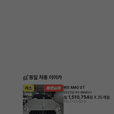
동일 차종 이어카
벤츠 AMG GT
리스
·
2022년
43 4Matic+
1,510,754
월
원 X
35
개월
조회 273
3시간 전