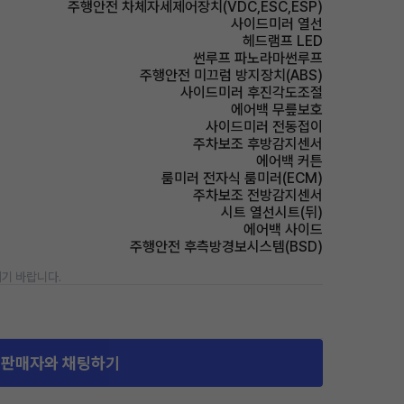
주행안전 차체자세제어장치(VDC,ESC,ESP)
사이드미러 열선
헤드램프 LED
썬루프 파노라마썬루프
주행안전 미끄럼 방지장치(ABS)
사이드미러 후진각도조절
에어백 무릎보호
사이드미러 전동접이
주차보조 후방감지센서
에어백 커튼
룸미러 전자식 룸미러(ECM)
주차보조 전방감지센서
시트 열선시트(뒤)
에어백 사이드
주행안전 후측방경보시스템(BSD)
기 바랍니다.
판매자와 채팅하기