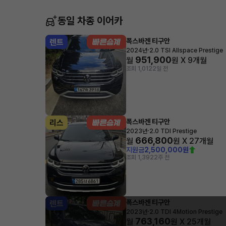
동일 차종 이어카
폭스바겐 티구안
렌트
·
2024년
2.0 TSI Allspace Prestige
951,900
월
원 X
9
개월
조회 1,012
2일 전
폭스바겐 티구안
리스
·
2023년
2.0 TDI Prestige
666,800
월
원 X
27
개월
지원금
2,500,000원
조회 1,392
2주 전
폭스바겐 티구안
렌트
·
2023년
2.0 TDI 4Motion Prestige
763,160
월
원 X
25
개월