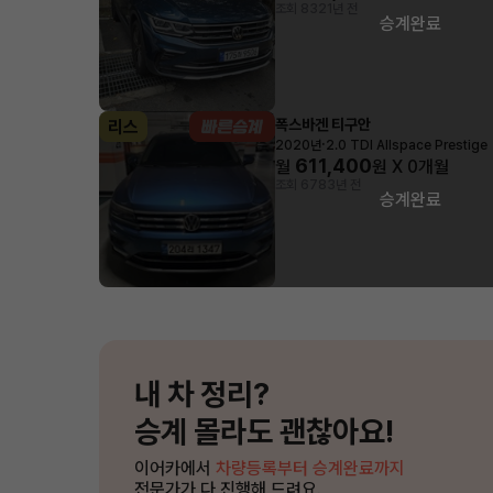
조회 832
1년 전
승계완료
폭스바겐 티구안
리스
·
2020년
2.0 TDI Allspace Prestige
611,400
월
원 X
0
개월
조회 678
3년 전
승계완료
내 차 정리?
승계 몰라도 괜찮아요!
이어카에서
차량등록부터 승계완료까지
전문가가 다 진행해 드려요.