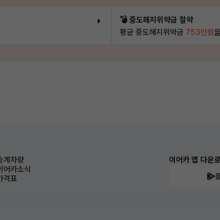
💣 중도해지위약금 절약
평균 중도해지위약금
753만원
을
승계차량
이어카 앱 다운
이어카소식
가격표