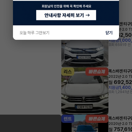
폭스바겐 티구
리스
·
2023년
2.0 T
오늘 하루 그만보기
닫기
752,5
월
지원금
1,000
조회 659
1주 전
폭스바겐 티구
리스
·
2022년
2.0 T
692,5
월
지원금
1,400
조회 1,294
1년 
폭스바겐 티구
렌트
·
2020년
2.0 T
757,61
월