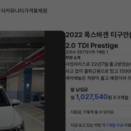
소식
커뮤니티
가격표
제원
2022 폭스바겐 티구안
2.0 TDI Prestige
조회수 587
마이픽 1
채팅 1
차량 소개
사업자리스로 22년7월 출고받았습
사고 없이 출퇴근용으로 탔고 1500
계약해놓은 차량이 출고 예정이라 
월 납입금
1,027,540
월
원 X 0개월
지원금, 이렇게 쓸 수 있어요
지금 보고 있는 차량 약
1개월 무료
이용