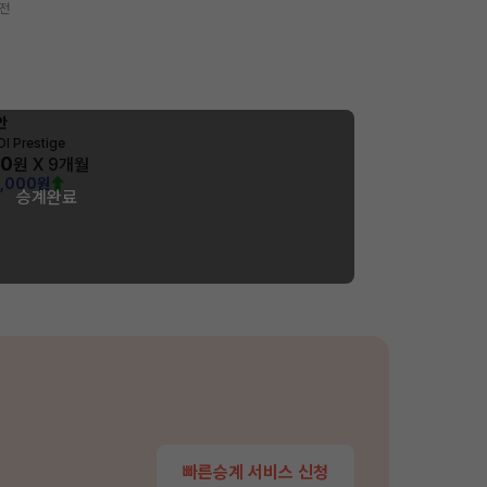
 전
안
DI Prestige
00
원 X
9
개월
0,000원
승계완료
빠른승계 서비스 신청