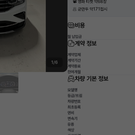
📽 영화 티켓 약68장
🥟 군만두 약171접시
비용
월 납입금
계약 정보
계약업체
계약기간
1/6
계약종료
잔여개월
차량 기본 정보
모델명
등급/트림
차량번호
최초등록
연비
변속기
유종
색상