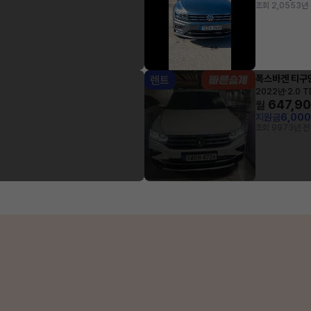
조회 2,055
3년
폭스바겐 티구
렌트
·
2022년
2.0 T
647,9
월
지원금
6,00
조회 997
3년 전