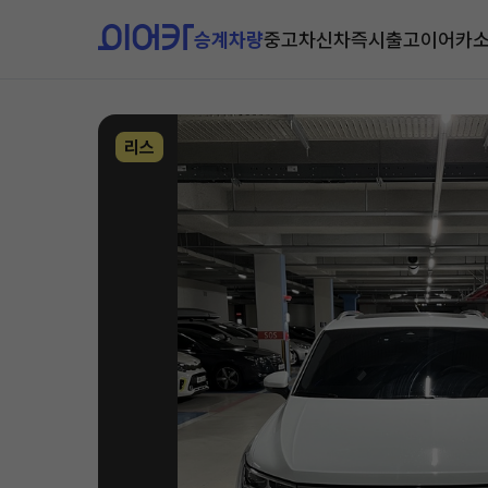
승계차량
중고차
신차즉시출고
이어카
리스