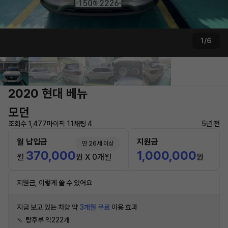
1/6
2020 현대 베뉴
모던
조회수 1,477
마이픽 11
채팅 4
5년 전
월 납입금
지원금
만 26세 이상
370,000
1,000,000
월
원 X 0개월
원
지원금, 이렇게 쓸 수 있어요
지금 보고 있는 차량 약
3개월 무료
이용 효과
🍡 탕후루 약222개