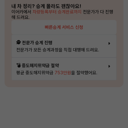
내 차 정리?
승계 몰라도 괜찮아요!
이어카에서
차량등록부터 승계완료까지
전문가가 다 진행
해 드려요.
빠른승계 서비스 신청
🕵️ 전문가 승계 진행
전문가가 모든 승계과정을 직접 대행해 드려요.
💣 중도해지위약금 절약
평균 중도해지위약금
753만원
을 절약했어요.