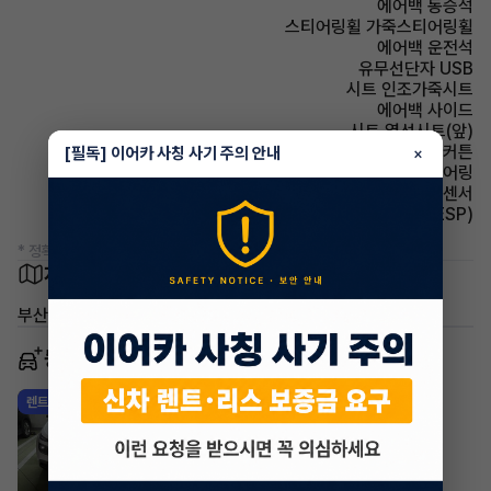
에어백 동승석
스티어링휠 가죽스티어링휠
에어백 운전석
유무선단자 USB
시트 인조가죽시트
에어백 사이드
시트 열선시트(앞)
에어백 커튼
[필독] 이어카 사칭 사기 주의 안내
×
스티어링휠 텔레스코픽 스티어링
주차보조 후방감지센서
주행안전 차체자세제어장치(VDC,ESC,ESP)
* 정확한 정보는 판매자와 반드시 확인하시기 바랍니다.
차량 위치
부산광역시 부산진구 범천2동
동일 차종 이어카
현대 베뉴
렌트
·
2026년
프리미엄
514,546
월
원 X
34
개월
지원금
500,000원
조회 226
1일 전