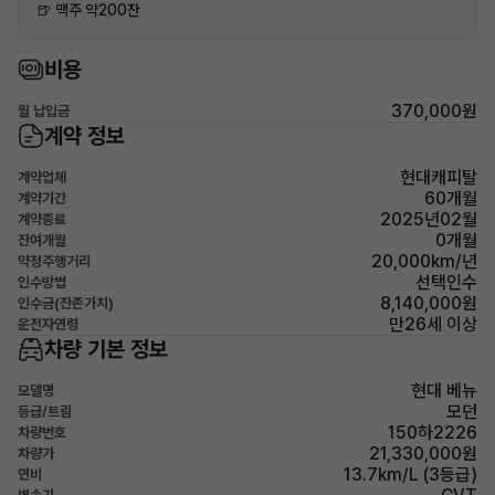
🍺 맥주 약200잔
비용
370,000원
월 납입금
계약 정보
현대캐피탈
계약업체
60개월
계약기간
2025년02월
계약종료
0개월
잔여개월
20,000km/년
약정주행거리
선택인수
인수방법
8,140,000원
인수금(잔존가치)
만26세 이상
운전자연령
차량 기본 정보
현대 베뉴
모델명
모던
등급/트림
150하2226
차량번호
21,330,000원
차량가
13.7km/L (3등급)
연비