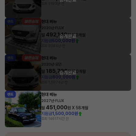
조회 519
3년 전
현대 베뉴
렌트
·
2020년
FLUX
492,140
월
원 X
0
개월
승계완료
지원금
500,000원
조회 898
4년 전
현대 베뉴
렌트
·
2020년
모던
185,790
월
원 X
0
개월
승계완료
지원금
800,000원
조회 1,507
4년 전
현대 베뉴
렌트
·
2027년
FLUX
451,000
월
원 X
58
개월
지원금
1,500,000원
조회 146
17시간 전