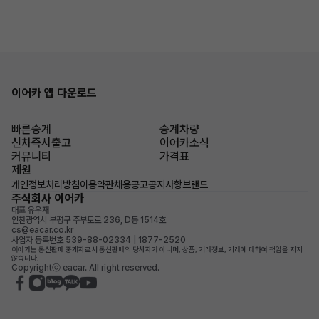
이어카 앱 다운로드
빠른승계
승계차량
신차즉시출고
이어카소식
커뮤니티
가격표
제원
개인정보처리방침
이용약관
채용공고
공지사항
브랜드
주식회사 이어카
대표 유우재
인천광역시 부평구 주부토로 236, D동 1514호
cs@eacar.co.kr
사업자 등록번호 539-88-02334 | 1877-2520
이어카는 통신판매 중개자로서 통신판매의 당사자가 아니며, 상품, 거래정보, 거래에 대하여 책임을 지지
않습니다.
Copyrightⓒ eacar. All right reserved.