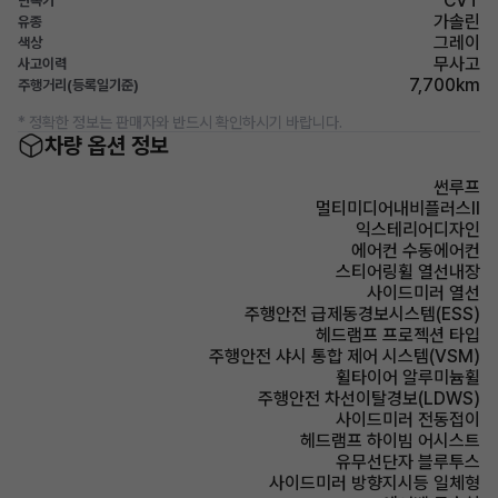
CVT
변속기
가솔린
유종
그레이
색상
무사고
사고이력
7,700km
주행거리(등록일기준)
* 정확한 정보는 판매자와 반드시 확인하시기 바랍니다.
차량 옵션 정보
썬루프
멀티미디어내비플러스II
익스테리어디자인
에어컨 수동에어컨
스티어링휠 열선내장
사이드미러 열선
주행안전 급제동경보시스템(ESS)
헤드램프 프로젝션 타입
주행안전 샤시 통합 제어 시스템(VSM)
휠타이어 알루미늄휠
주행안전 차선이탈경보(LDWS)
사이드미러 전동접이
헤드램프 하이빔 어시스트
유무선단자 블루투스
사이드미러 방향지시등 일체형