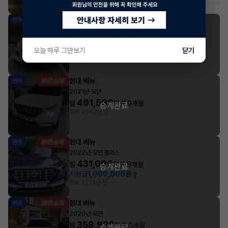
#저신용
#무심사
현대 베뉴
렌트
·
2021년
모던
439,890
월
원 X
0
개월
승계완료
오늘 하루 그만보기
닫기
조회 1,277
2년 전
현대 베뉴
렌트
·
2021년
모던
491,590
월
원 X
0
개월
승계완료
조회 454
2년 전
현대 베뉴
렌트
·
2022년
모던 플러스
431,090
월
원 X
9
개월
승계완료
지원금
1,000,000원
조회 721
3년 전
현대 베뉴
렌트
·
2020년
모던
358,920
월
원 X
0
개월
승계완료