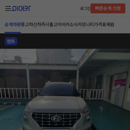
빠른승계 신청
로그인
승계차량
중고차
신차즉시출고
이어카소식
커뮤니티
가격표
제원
렌트