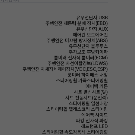
기 바랍니다.
유무선단자 USB
주행안전 제동력 분배 장치(EBD)
유무선단자 AUX
에어컨 오토에어컨
주행안전 미끄럼 방지장치(ABS)
유무선단자 블루투스
주차보조 후방카메라
룸미러 전자식 룸미러(ECM)
주행안전 차선이탈경보(LDWS)
주행안전 차체자세제어장치(VDC,ESC,ESP)
룸미러 하이패스 내장
스티어링휠 가죽스티어링휠
에어백 커튼
시트 열선시트(앞)
시트 전동시트(운전석)
스티어링휠 열선내장
스티어링휠 텔레스코픽 스티어링
에어백 사이드
파킹 전자식 파킹
헤드램프 LED
스티어링휠 속도감응식 스티어링휠