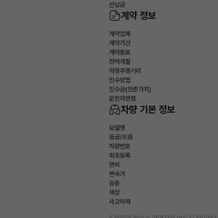
선납금
계약 정보
계약업체
계약기간
계약종료
잔여개월
약정주행거리
인수방법
인수금(잔존가치)
운전자연령
차량 기본 정보
모델명
등급/트림
차량번호
최초등록
연비
변속기
유종
색상
사고이력