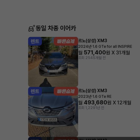
동일 차종 이어카
르노(삼성) XM3
렌트
·
2024년
1.6 GTe for all INSPIRE
571,400
월
원 X
31
개월
조회 254
5개월 전
르노(삼성) XM3
렌트
·
2023년
1.6 GTe RE
493,680
월
원 X
12
개월
조회 1,229
1년 전