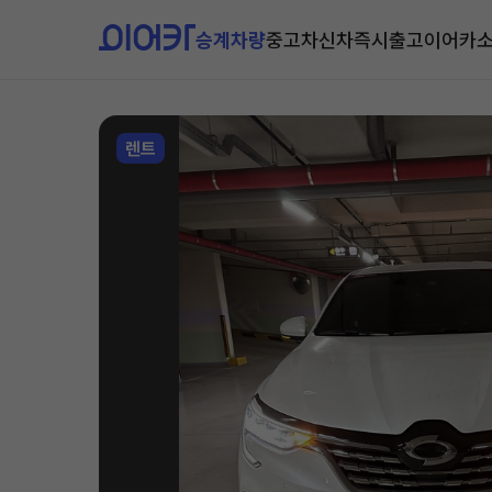
승계차량
중고차
신차즉시출고
이어카
렌트