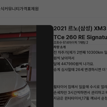
소식
커뮤니티
가격표
제원
2021 르노(삼성) XM3
TCe 260 RE Signat
조회수 614
마이픽 1
채팅 2
차량 소개
전 차주가(제가 2번째 10300km
원씩 낮아져서
달에 447990원씩 나가요.
승계 심사할때 26세 변경하시면 더
휠타이어 집에서 일을해 수시로 얼
손세차만 3시간씩하면서 관리하고 
지금은 윈터타이어,17휠 껴놔서 순