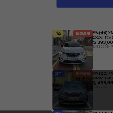
르노(삼성) X
리스
·
2020년
TCe 2
393,0
월
조회 1,090
1년 
르노(삼성) X
렌트
·
2020년
TCe 
489,6
월
조회 776
4년 전