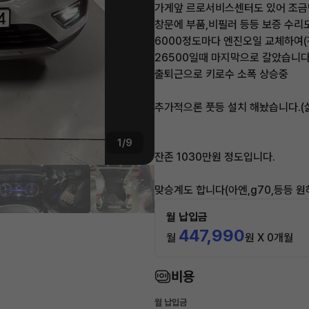
가게앞 르로서비스센터도 있어 조금
창문에 부품,비필러 등등 보증 수리
6000정도마다 엔진오일 교체하여
26500일때 마지막으로 갈았습니다
출퇴근으로 키로수 소폭 상승중
추가적으론 풋등 설치 해놨습니다.
1/9
잔존 1030만원 정도입니다.
맞승계도 합니다(아엔,g70,등등 
월 납입금
447,990
월
원 X 0개월
비용
월 납입금