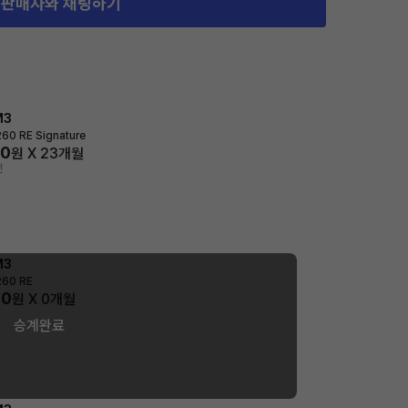
판매자와 채팅하기
M3
60 RE Signature
00
원 X
23
개월
전
M3
260 RE
60
원 X
0
개월
승계완료