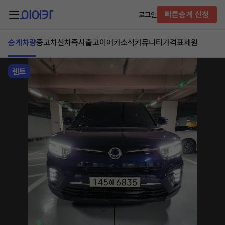
빠른승계 신청
로그인
승계차량
중고차
신차즉시출고
이어카소식
커뮤니티
가격표
제원
렌트