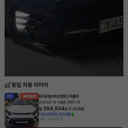
동일 차종 이어카
KG모빌리티(쌍용) 티볼리
렌트
·
2025년
1.6 가솔린 2WD V3
394,934
월
원 X
40
개월
지원금
500,000원
조회 1,554
1일 전