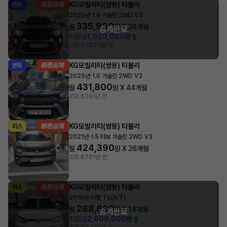
KG모빌리티(쌍용) 티볼리
렌트
·
2026년
1.6 가솔린 2WD V3
335,900
월
원 X
36
개월
승계완료
지원금
1,000,000원
조회 533
2개월 전
KG모빌리티(쌍용) 티볼리
렌트
·
2025년
1.6 가솔린 2WD V3
431,800
월
원 X
44
개월
조회 628
1년 전
KG모빌리티(쌍용) 티볼리
리스
·
2021년
1.5 터보 가솔린 2WD V3
424,390
월
원 X
26
개월
조회 676
1년 전
KG모빌리티(쌍용) 티볼리
리스
·
2019년
디젤 TX(A/T)
288,800
월
원 X
14
개월
승계완료
지원금
2,000,000원