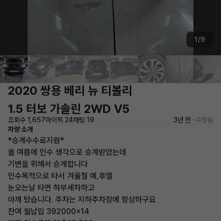
1/9
2020 쌍용 베리 뉴 티볼리
1.5 터보 가솔린 2WD V5
조회수 1,657
마이픽 24
채팅 19
3년 전 ·
수정됨
차량 소개
*승계수수료지원*
올 여름에 인수 생각으로 승계받았는데
기변을 위해서 승계합니다
인수목적으로 타서 겨울철 예,후열
눈오는날 타면 하부세차하고
아껴 탔습니다. 주차는 지하주차장에 항상하구요
잔여 월납입 392000×14