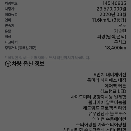
145하6835
차량번호
23,570,000원
차량가
2020년 03월
최초등록
11.6km/L (3등급)
연비
오토
변속기
가솔린
유종
파랑(남색,곤색)
색상
무사고
사고이력
18,400km
주행거리(등록일기준)
* 정확한 정보는 판매자와 반드시 확인하시기 바랍니다.
차량 옵션 정보
9인치 내비게이션
룸미러 하이패스 내장
에어백 커튼
헤드램프 LED
사이드미러 방향지시등 일체형
휠타이어 알루미늄휠
헤드램프 프로젝션 타입
유무선단자 블루투스
에어컨 수동에어컨
스티어링휠 가죽스티어링휠
스티어링휠 속도감응식 스티어링휠