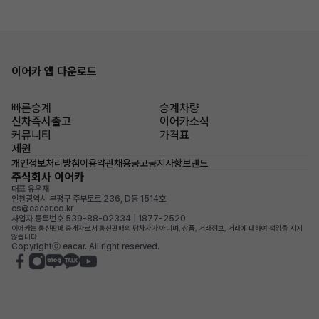
이어카 앱 다운로드
빠른승계
승계차량
신차즉시출고
이어카소식
커뮤니티
가격표
제원
개인정보처리방침
이용약관
채용공고
공지사항
브랜드
주식회사 이어카
대표 유우재
인천광역시 부평구 주부토로 236, D동 1514호
cs@eacar.co.kr
사업자 등록번호 539-88-02334 | 1877-2520
이어카는 통신판매 중개자로서 통신판매의 당사자가 아니며, 상품, 거래정보, 거래에 대하여 책임을 지지
않습니다.
Copyrightⓒ eacar. All right reserved.