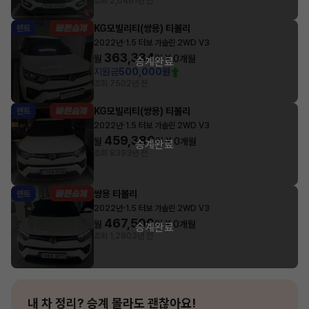
조회 2,046
1년 전
KG모빌리티(쌍용) 티볼리
렌트
·
2022년
1.5 터보 가솔린 2WD V3
363,334
월
원 X
0
개월
승계완료
지원금
500,000원
조회 750
2년 전
KG모빌리티(쌍용) 티볼리
렌트
·
2022년
1.5 터보 가솔린 2WD V3
459,380
월
원 X
0
개월
승계완료
조회 839
3년 전
쌍용 티볼리
렌트
·
2022년
1.5 터보 가솔린 2WD V3
467,500
월
원 X
0
개월
승계완료
조회 1,280
3년 전
내 차 정리?
승계 몰라도 괜찮아요!