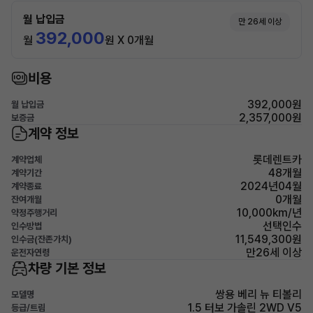
월 납입금
만 26세 이상
392,000
월
원 X 0개월
비용
392,000원
월 납입금
2,357,000원
보증금
계약 정보
롯데렌트카
계약업체
48개월
계약기간
2024년04월
계약종료
0개월
잔여개월
10,000km/년
약정주행거리
선택인수
인수방법
11,549,300원
인수금(잔존가치)
만26세 이상
운전자연령
차량 기본 정보
쌍용 베리 뉴 티볼리
모델명
1.5 터보 가솔린 2WD V5
등급/트림