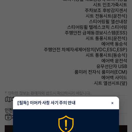
시트 인조가죽시트
주차보조 후방감지센서
시트 전동시트(운전석)
스티어링휠 열선내장
스티어링휠 텔레스코픽 스티어링
주행안전 급제동경보시스템(ESS)
시트 통풍시트(운전석)
에어백 동승석
주행안전 차체자세제어장치(VDC,ESC,ESP)
시트 통풍시트(동승석)
에어백 운전석
유무선단자 USB
룸미러 전자식 룸미러(ECM)
에어백 사이드
시트 열선시트(앞)
* 정확한 정보는 판매자와 반드시 확인하시기 바랍니다.
차량 위치
[필독] 이어카 사칭 사기 주의 안내
×
인천 미추홀구 용현동
차량 영상