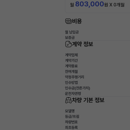
803,000
월
원 X 0개월
비용
월 납입금
보증금
계약 정보
계약업체
계약기간
계약종료
잔여개월
약정주행거리
인수방법
인수금(잔존가치)
운전자연령
차량 기본 정보
모델명
등급/트림
차량번호
최초등록