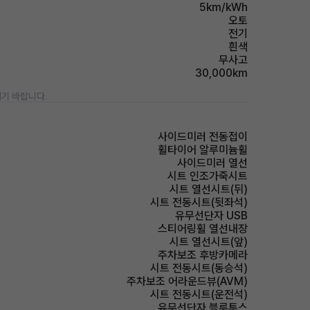
5km/kWh
오토
전기
흰색
무사고
30,000km
기 바랍니다.
사이드미러 전동접이
휠타이어 알루미늄휠
사이드미러 열선
시트 인조가죽시트
시트 열선시트(뒤)
시트 전동시트(뒷좌석)
유무선단자 USB
스티어링휠 열선내장
시트 열선시트(앞)
주차보조 후방카메라
시트 전동시트(동승석)
주차보조 어라운드뷰(AVM)
시트 전동시트(운전석)
유무선단자 블루투스