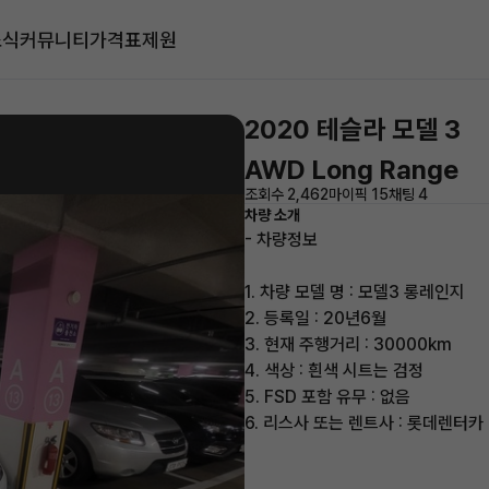
소식
커뮤니티
가격표
제원
2020 테슬라 모델 3
AWD Long Range
조회수 2,462
마이픽 15
채팅 4
차량 소개
- 차량정보
1. 차량 모델 명 : 모델3 롱레인지
2. 등록일 : 20년6월
3. 현재 주행거리 : 30000km
4. 색상 : 흰색 시트는 검정
5. FSD 포함 유무 : 없음
6. 리스사 또는 렌트사 : 롯데렌터카