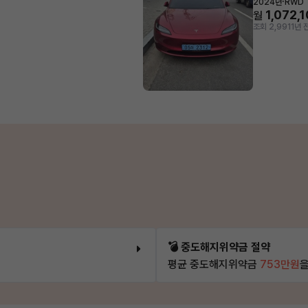
·
2024년
RWD
1,072,
월
조회 2,991
1년 
💣 중도해지위약금 절약
평균 중도해지위약금
753만원
을