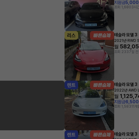
지원금
5,00
조회 1,680
3시간
테슬라 모델 3
리스
·
2021년
RWD S
582,0
월
조회 233
7일 전
테슬라 모델 3
렌트
·
2022년
AWD 
1,125,
월
지원금
6,50
조회 1,583
11개
테슬라 모델 3
렌트