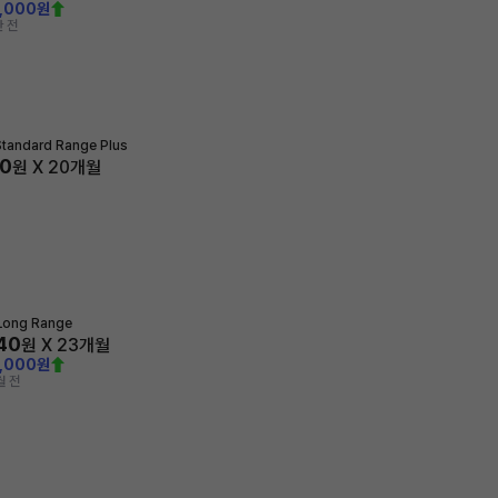
0,000원
 전
tandard Range Plus
50
원 X
20
개월
Long Range
740
원 X
23
개월
0,000원
월 전