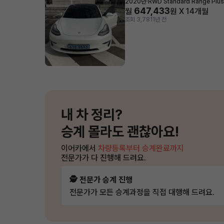
·
2020년
RWD Standard Range Plus
647,433
월
원 X
14
개월
조회 3,781
1년 전
내 차 정리?
승계 몰라도 괜찮아요!
이어카에서
차량등록부터 승계완료까지
전문가가 다 진행해 드려요.
🕵️ 전문가 승계 진행
전문가가 모든 승계과정을 직접 대행해 드려요.