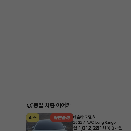
동일 차종 이어카
테슬라 모델 3
리스
·
2022년
AWD Long Range
1,012,281
월
원 X
0
개월