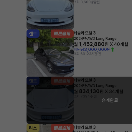
조회 3,600
방금전
테슬라 모델 3
렌트
·
2024년
AWD Long Range
1,452,880
월
원 X
40
개월
지원금
3,000,000원
조회 691
23시간 전
테슬라 모델 3
렌트
·
2024년
AWD Long Range
834,130
월
원 X
34
개월
조회 739
4주 전
승계완료
테슬라 모델 3
리스