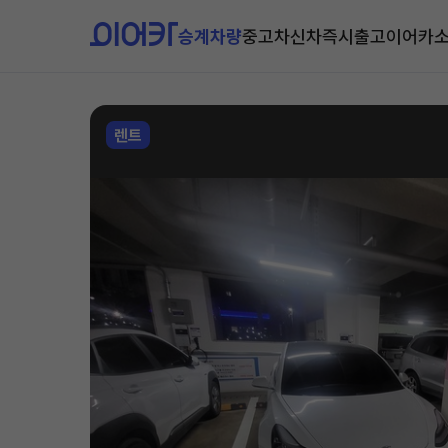
승계차량
중고차
신차즉시출고
이어카
렌트