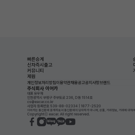
빠른승계
신차즉시출고
커뮤니티
제원
개인정보처리방침
이용약관
채용공고
공지사항
브랜드
주식회사 이어카
대표 유우재
인천광역시 부평구 주부토로 236, D동 1514호
cs@eacar.co.kr
사업자 등록번호 539-88-02334 | 1877-2520
이어카는 통신판매 중개자로서 통신판매의 당사자가 아니며, 상품, 거래정보, 거래에 대하여
Copyrightⓒ eacar. All right reserved.