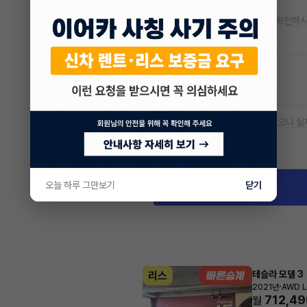
* 정확한 정보는 판매자와 반드시 확인하시
저공해차량 정보
공항주차장
50% 할인
* 본 정보는 지자체마다 다를 수 있으니 실
차량 위치
경북 포항시 북구 양덕동
오늘 하루 그만보기
닫기
테슬라 모델 3
리스
·
2021년
AWD L
712,49
월