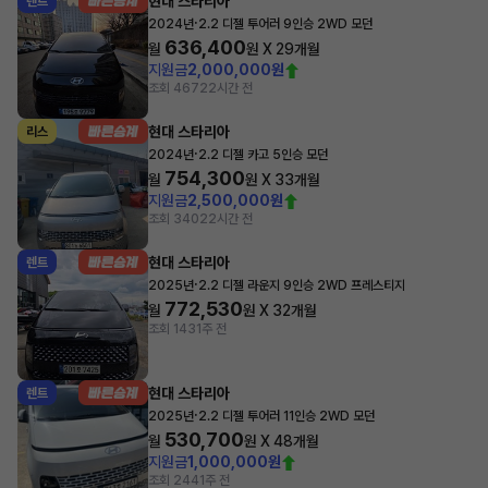
현대 스타리아
렌트
·
2024년
2.2 디젤 투어러 9인승 2WD 모던
636,400
월
원 X
29
개월
지원금
2,000,000원
조회 467
22시간 전
현대 스타리아
리스
·
2024년
2.2 디젤 카고 5인승 모던
754,300
월
원 X
33
개월
지원금
2,500,000원
조회 340
22시간 전
현대 스타리아
렌트
·
2025년
2.2 디젤 라운지 9인승 2WD 프레스티지
772,530
월
원 X
32
개월
조회 143
1주 전
현대 스타리아
렌트
·
2025년
2.2 디젤 투어러 11인승 2WD 모던
530,700
월
원 X
48
개월
지원금
1,000,000원
조회 244
1주 전