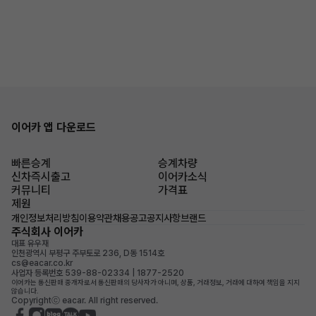
이어카 앱 다운로드
빠른승계
승계차량
신차즉시출고
이어카소식
커뮤니티
가격표
제원
개인정보처리방침
이용약관
채용공고
공지사항
브랜드
주식회사 이어카
대표 유우재
인천광역시 부평구 주부토로 236, D동 1514호
cs@eacar.co.kr
사업자 등록번호 539-88-02334 | 1877-2520
이어카는 통신판매 중개자로서 통신판매의 당사자가 아니며, 상품, 거래정보, 거래에 대하여 책임을 지지
않습니다.
Copyrightⓒ eacar. All right reserved.