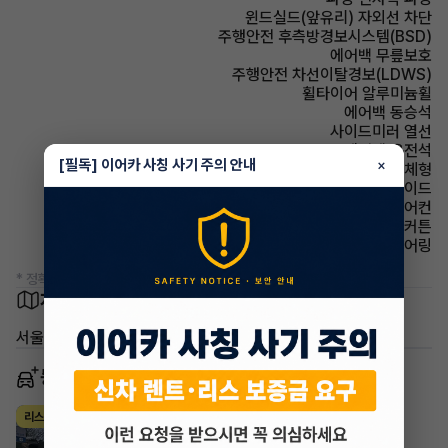
윈드실드(앞유리) 자외선 차단
주행안전 후측방경보시스템(BSD)
에어백 무릎보호
주행안전 차선이탈경보(LDWS)
휠타이어 알루미늄휠
에어백 동승석
사이드미러 열선
에어백 운전석
[필독] 이어카 사칭 사기 주의 안내
×
사이드미러 방향지시등 일체형
에어백 사이드
에어컨 수동에어컨
에어백 커튼
스티어링휠 텔레스코픽 스티어링
* 정확한 정보는 판매자와 반드시 확인하시기 바랍니다.
차량 위치
서울 구로구
동일 차종 이어카
현대 스타리아
리스
·
2024년
2.2 디젤 카고 5인승 모던