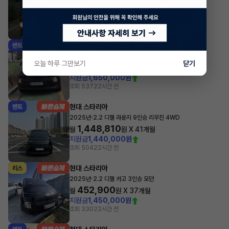
527,070
월
원 X
47
개월
지원금
3,000,000원
조회 459
22시간 전
현대 스타리아
렌트
·
2025년
3.5 LPG 투어러 9인승 모던
오늘 하루 그만보기
닫기
556,050
월
원 X
50
개월
지원금
1,650,000원
조회 537
22시간 전
현대 스타리아
렌트
·
2025년
2.2 디젤 라운지 9인승 리무진 4WD
1,448,810
월
원 X
41
개월
지원금
1,440,000원
조회 504
22시간 전
현대 스타리아
리스
·
2025년
2.2 디젤 카고 3인승 모던
452,900
월
원 X
37
개월
지원금
1,450,000원
조회 330
22시간 전