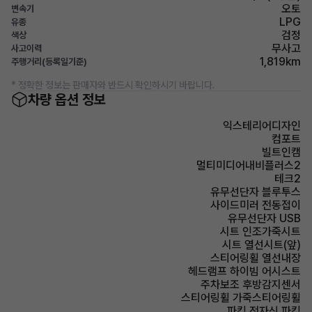
오토
변속기
LPG
유종
검정
색상
무사고
사고이력
1,819km
주행거리(등록일기준)
* 정확한 정보는 판매자와 반드시 확인하시기 바랍니다.
차량 옵션 정보
익스테리어디자인
컴포트
빌트인캠
멀티미디어내비플러스2
테크2
유무선단자 블루투스
사이드미러 전동접이
유무선단자 USB
시트 인조가죽시트
시트 열선시트(앞)
스티어링휠 열선내장
헤드램프 하이빔 어시스트
주차보조 후방감지센서
스티어링휠 가죽스티어링휠
파킹 전자식 파킹