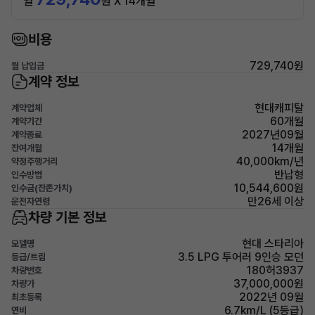
월
원 X 14개월
비용
729,740원
월 납입금
계약 정보
현대캐피탈
계약업체
60개월
계약기간
2027년09월
계약종료
14개월
잔여개월
40,000km/년
약정주행거리
반납형
인수방법
10,544,600원
인수금(잔존가치)
만26세 이상
운전자연령
차량 기본 정보
현대 스타리아
모델명
3.5 LPG 투어러 9인승 모던
등급/트림
180허3937
차량번호
37,000,000원
차량가
2022년 09월
최초등록
6.7km/L (5등급)
연비