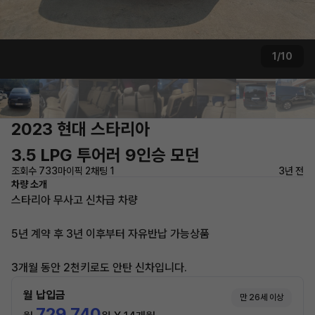
1/10
2023 현대 스타리아
3.5 LPG 투어러 9인승 모던
조회수 733
마이픽 2
채팅 1
3년 전
차량 소개
스타리아 무사고 신차급 차량
5년 계약 후 3년 이후부터 자유반납 가능상품
3개월 동안 2천키로도 안탄 신차입니다.
월 납입금
만 26세 이상
729,740