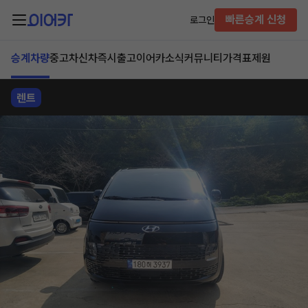
빠른승계 신청
로그인
승계차량
중고차
신차즉시출고
이어카소식
커뮤니티
가격표
제원
렌트