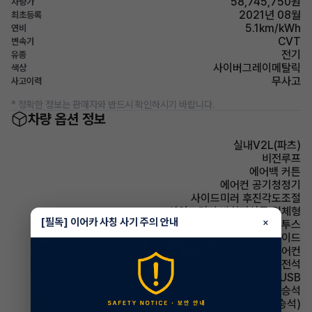
58,745,750원
차량가
2021년 08월
최초등록
5.1km/kWh
연비
CVT
변속기
전기
유종
사이버그레이메탈릭
색상
무사고
사고이력
* 정확한 정보는 판매자와 반드시 확인하시기 바랍니다.
차량 옵션 정보
실내V2L(파츠)
비전루프
에어백 커튼
에어컨 공기청정기
사이드미러 후진각도조절
사이드미러 방향지시등 일체형
[필독] 이어카 사칭 사기 주의 안내
×
유무선단자 블루투스
에어백 사이드
에어컨 풀오토에어컨
에어백 운전석
유무선단자 USB
에어백 동승석
시트 통풍시트(동승석)