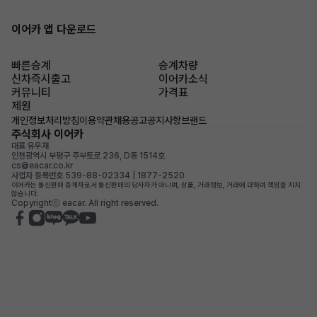
이어카 앱 다운로드
빠른승계
승계차량
신차즉시출고
이어카소식
커뮤니티
가격표
제원
개인정보처리방침
이용약관
채용공고
공지사항
브랜드
주식회사 이어카
대표 유우재
인천광역시 부평구 주부토로 236, D동 1514호
cs@eacar.co.kr
사업자 등록번호 539-88-02334 | 1877-2520
이어카는 통신판매 중개자로서 통신판매의 당사자가 아니며, 상품, 거래정보, 거래에 대하여 책임을 지지
않습니다.
Copyrightⓒ eacar. All right reserved.