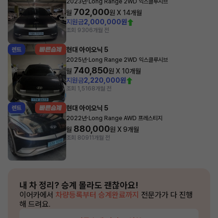
·
2023년
Long Range 2WD 익스클루시브
702,000
월
원 X
14
개월
지원금
2,000,000원
조회 930
6개월 전
현대 아이오닉 5
렌트
·
2025년
Long Range 2WD 익스클루시브
740,850
월
원 X
10
개월
지원금
2,220,000원
조회 1,516
8개월 전
현대 아이오닉 5
렌트
·
2022년
Long Range AWD 프레스티지
880,000
월
원 X
9
개월
조회 809
11개월 전
내 차 정리?
승계 몰라도 괜찮아요!
이어카에서
차량등록부터 승계완료까지
전문가가 다 진행
해 드려요.