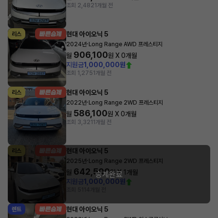
조회 2,482
1개월 전
현대 아이오닉 5
리스
·
2024년
Long Range AWD 프레스티지
906,100
월
원 X
0
개월
지원금
1,000,000원
조회 1,275
1개월 전
현대 아이오닉 5
리스
·
2022년
Long Range 2WD 프레스티지
586,100
월
원 X
0
개월
조회 3,321
1개월 전
현대 아이오닉 5
리스
·
2025년
Long Range 2WD 프레스티지
642,500
월
원 X
1
개월
승계완료
지원금
1,000,000원
조회 511
4개월 전
현대 아이오닉 5
렌트