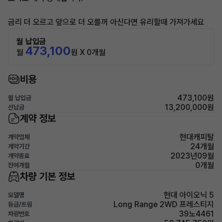
금리 더 오르고 앞으로 더 오를꺼 아신다면 유리할때 가져가세요
월 납입금
473,100
월
원 X 0개월
비용
473,100원
월 납입금
13,200,000원
선납금
계약 정보
현대캐피탈
계약업체
24개월
계약기간
2023년09월
계약종료
0개월
잔여개월
차량 기본 정보
현대 아이오닉 5
모델명
Long Range 2WD 프레스티지
등급/트림
39노4461
차량번호