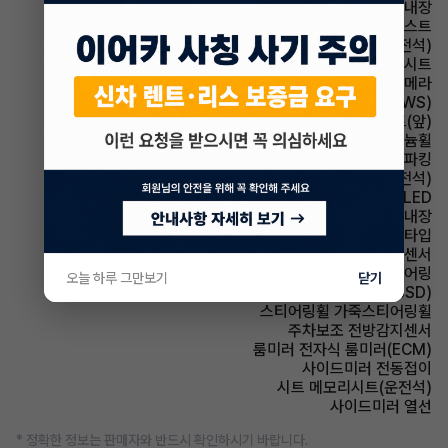
룸미러 하이패스 내장
헤드램프 하이빔 어시스트
시트 통풍시트(운전석)
시트 가죽시트
주차보조 후방카메라
주행안전 차선이탈경보(LDWS)
시트 열선시트(앞)
휠타이어 알루미늄휠
파킹 전자식 파킹
시트 전동시트(운전석)
헤드램프 LED
스티어링휠 열선내장
헤드램프 프로젝션 타입
주차보조 후방감지센서
스티어링휠 텔레스코픽 스티어링
오늘 하루 그만보기
닫기
주행안전 후측방경보시스템(BSD)
스티어링휠 가죽스티어링휠
주차보조 전방감지센서
룸미러 전자식 룸미러(ECM)
사이드미러 전동접이
시트 메모리시트(운전석)
사이드미러 열선
* 정확한 정보는 판매자와 반드시 확인하시기 바랍니다.