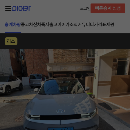
빠른승계 신청
로그인
승계차량
중고차
신차즉시출고
이어카소식
커뮤니티
가격표
제원
리스