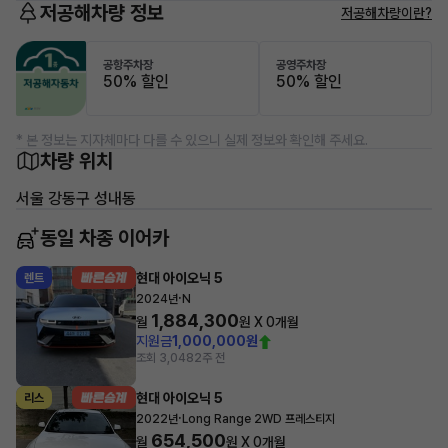
저공해차량 정보
저공해차량이란?
공항주차장
공영주차장
50% 할인
50% 할인
* 본 정보는 지자체마다 다를 수 있으니 실제 정보와 확인해 주세요.
차량 위치
서울 강동구 성내동
동일 차종 이어카
현대 아이오닉 5
렌트
·
2024년
N
1,884,300
월
원 X
0
개월
지원금
1,000,000원
조회 3,048
2주 전
현대 아이오닉 5
리스
·
2022년
Long Range 2WD 프레스티지
654,500
월
원 X
0
개월