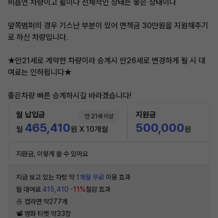
비흡연 차량이고 휠이나 전체적인 상태는 좋은 상태이나
앞쪽범퍼의 경우 기스난 부분이 있어 면책금 30만원을 지원해주기
로 하신 차량입니다.
★만21세로 계약한 차량이라 승계시 만26세로 변경하게 될 시 대
여료는 인하됩니다★
좋은차량 빠른 승계하시길 바라겠습니다!
월 납입금
지원금
만 21세 이상
465,410
500,000
월
원 X 10개월
원
지원금, 이렇게 쓸 수 있어요
지금 보고 있는 차량 약
1개월 무료
이용 효과
월 대여료
415,410
-11%
절감 효과
🍜 컵라면 약277개
📽 영화 티켓 약33장