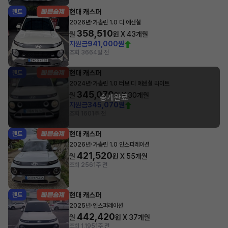
현대 캐스퍼
렌트
·
2026년
가솔린 1.0 디 에센셜
358,510
월
원 X
43
개월
지원금
941,000원
조회 366
4일 전
현대 캐스퍼
렌트
·
2024년
가솔린 1.0 터보 디 에센셜 라이트
345,070
월
원 X
30
개월
승계완료
지원금
345,070원
조회 160
1주 전
현대 캐스퍼
렌트
·
2026년
가솔린 1.0 인스퍼레이션
421,520
월
원 X
55
개월
조회 256
1주 전
현대 캐스퍼
렌트
·
2025년
인스퍼레이션
442,420
월
원 X
37
개월
조회 1,195
1주 전