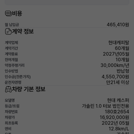
비용
465,410원
월 납입금
계약 정보
현대캐피탈
계약업체
60개월
계약기간
2027년05월
계약종료
10개월
잔여개월
30,000km/년
약정주행거리
반납형
인수방법
4,550,700원
인수금(잔존가치)
만21세 이상
운전자연령
차량 기본 정보
현대 캐스퍼
모델명
가솔린 1.0 터보 법인전용
등급/트림
180호2654
차량번호
16,920,000원
차량가
2022년 05월
최초등록
12.8km/L
연비