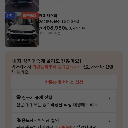
현대 캐스퍼
렌트
·
2025년
가솔린 1.0 디 에센셜
408,980
월
원 X
44
개월
조회 560
1주 전
내 차 정리?
승계 몰라도 괜찮아요!
이어카에서
차량등록부터 승계완료까지
전문가가 다 진행
해 드려요.
빠른승계 서비스 신청
🕵️ 전문가 승계 진행
전문가가 모든 승계과정을 직접 대행해 드려요.
💣 중도해지위약금 절약
평균 중도해지위약금
753만원
을 절약했어요.