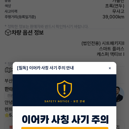
가솔린
유종
초록(연두)
색상
무사고
사고이력
39,000km
주행거리(등록일기준)
* 정확한 정보는 판매자와 반드시 확인하시기 바랍니다.
차량 옵션 정보
(법인전용) 시트패키지Ⅱ
스마트 플러스
캐스퍼 액티브 Ⅰ
* 정확한 정보는 판매자와 반드시 확인하시기 바랍니다.
[필독] 이어카 사칭 사기 주의 안내
×
차량 위치
부산 부산진구
한태현 매니저
전문교육수료
자격인증완료
안녕하세요! 이어카 승계전문가 한태현입니다.
렌트, 리스 승계 깔끔하게 해결해 드리겠습니다!
5.0
(21)
빠른승계
서비스
자세히 보기