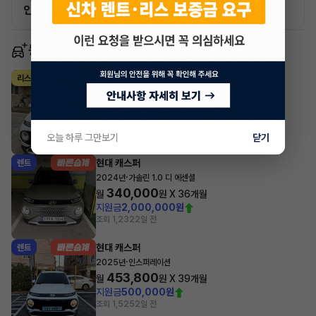
인증 차량으로 승계하는 이유?
동일 차종 이어카
현대 캐스퍼
리스
·
2024년
가솔린 1.0 터보 인스퍼레이션
385,000
월
원 X
37
개월
지원금
800,000원
조회 779
2일 전
오늘 하루 그만보기
닫기
현대 캐스퍼
렌트
·
2024년
가솔린 1.0 디 에센셜
340,000
월
원 X
36
개월
지원금
2,000,000원
조회 1,232
2일 전
현대 캐스퍼
렌트
·
2025년
인스퍼레이션
453,800
월
원 X
39
개월
지원금
500,000원
조회 1,525
2일 전