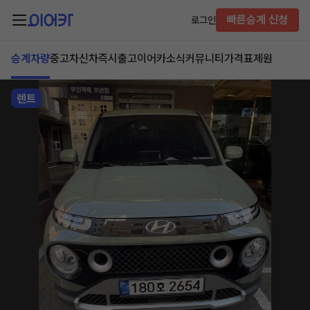
빠른승계 신청
로그인
승계차량
중고차
신차즉시출고
이어카소식
커뮤니티
가격표
제원
렌트