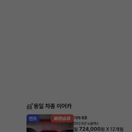
동일 차종 이어카
기아 K8
렌트
·
2023년
노블레스
724,000
월
원 X
12
개월