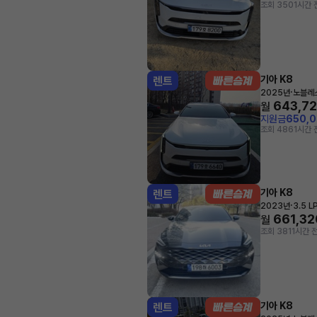
조회 350
1시간 
기아 K8
렌트
·
2025년
노블레
643,7
월
지원금
650,
조회 486
1시간 
기아 K8
렌트
·
2023년
3.5 
661,32
월
조회 381
1시간 
기아 K8
렌트