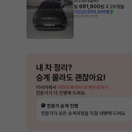
·
2023년
노블레스
691,900
월
원 X
26
개월
지원금
1,000,000원
조회 601
1시간 전
내 차 정리?
승계 몰라도 괜찮아요!
이어카에서
차량등록부터 승계완료까지
전문가가 다 진행해 드려요.
🕵️ 전문가 승계 진행
전문가가 모든 승계과정을 직접 대행해 드려요.