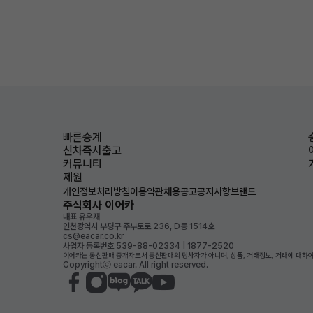
빠른승계
신차즉시출고
커뮤니티
제원
개인정보처리방침
이용약관
채용공고
공지사항
브랜드
주식회사 이어카
대표 유우재
인천광역시 부평구 주부토로 236, D동 1514호
cs@eacar.co.kr
사업자 등록번호 539-88-02334 | 1877-2520
이어카는 통신판매 중개자로서 통신판매의 당사자가 아니며, 상품, 거래정보, 거래에 대하여
Copyrightⓒ eacar. All right reserved.