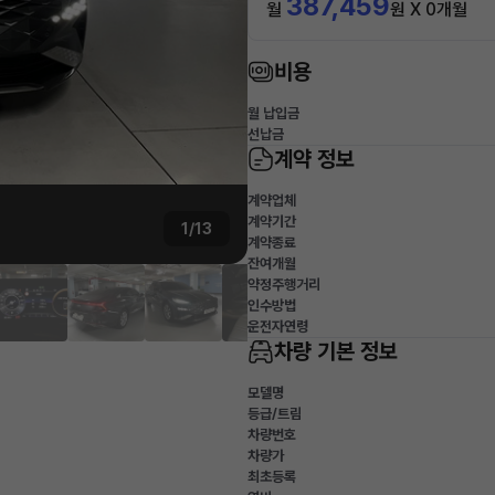
387,459
월
원 X 0개월
비용
월 납입금
선납금
계약 정보
계약업체
계약기간
1/13
계약종료
잔여개월
약정주행거리
인수방법
운전자연령
차량 기본 정보
모델명
등급/트림
차량번호
차량가
최초등록