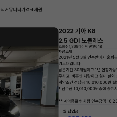
소식
커뮤니티
가격표
제원
2022 기아 K8
2.5 GDI 노블레스
조회수 1,369
마이픽 9
채팅 18
차량 소개
2021년 5월 3일 인수받아서 출
키로대입니다.
남은기간 30개월이고 1년 연장가능
무사고, 비흡연 차량이고 실내,실외 
계약조건 선납금 10,010,000원
* 선수금 10,010,000원중에 승계시
** 계약종료후 차량 인수금액 18,2
월 납입금