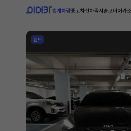
승계차량
중고차
신차즉시출고
이어카
렌트