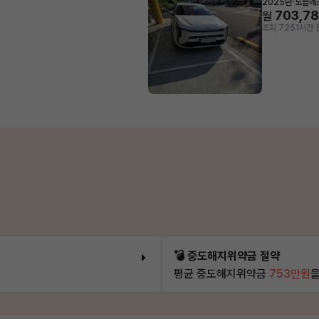
·
2025년
노블레
703,7
월
조회 725
1시간 
💣 중도해지위약금 절약
평균 중도해지위약금
753만원
을