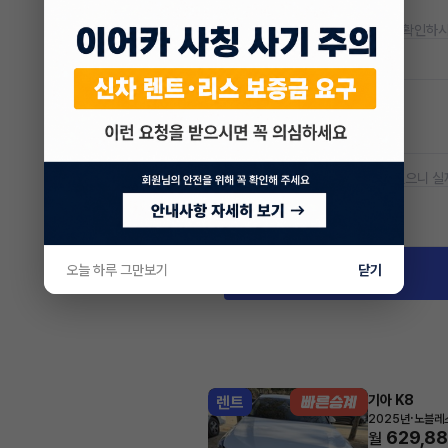
* 정확한 정보는 판매자와 반드시 확인하시
저공해차량 정보
공항주차장
20% 할인
* 본 정보는 지자체마다 다를 수 있으니 실
차량 위치
서울 은평구 진관동
오늘 하루 그만보기
닫기
기아 K8
렌트
·
2025년
노블레
629,8
월