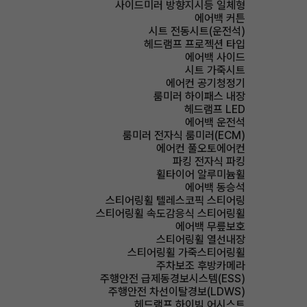
사이드미러 방향지시등 일체형
에어백 커튼
시트 전동시트(운전석)
헤드램프 프로젝션 타입
에어백 사이드
시트 가죽시트
에어컨 공기청정기
룸미러 하이패스 내장
헤드램프 LED
에어백 운전석
룸미러 전자식 룸미러(ECM)
에어컨 풀오토에어컨
파킹 전자식 파킹
휠타이어 알루미늄휠
에어백 동승석
스티어링휠 텔레스코픽 스티어링
스티어링휠 속도감응식 스티어링휠
에어백 무릎보호
스티어링휠 열선내장
스티어링휠 가죽스티어링휠
주차보조 후방카메라
주행안전 급제동경보시스템(ESS)
주행안전 차선이탈경보(LDWS)
헤드램프 하이빔 어시스트