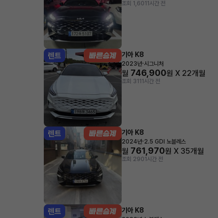
조회 1,601
1시간 전
기아 K8
렌트
·
2023년
시그니처
746,900
월
원 X
22
개월
조회 311
1시간 전
기아 K8
렌트
·
2024년
2.5 GDI 노블레스
761,970
월
원 X
35
개월
조회 290
1시간 전
기아 K8
렌트