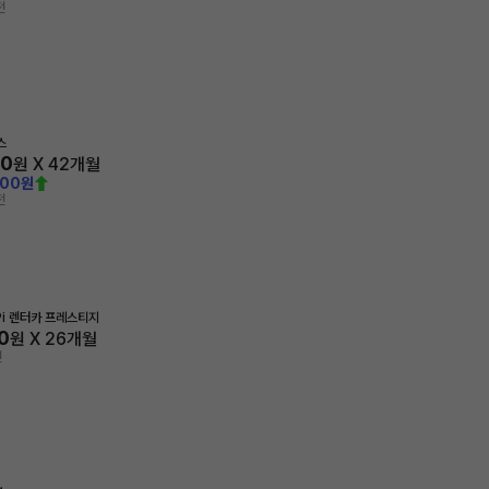
전
스
20
원 X
42
개월
000원
전
LPi 렌터카 프레스티지
0
원 X
26
개월
전