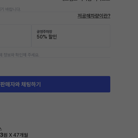
기 바랍니다.
저공해차량이란?
공영주차장
50% 할인
제 정보와 확인해 주세요.
판매자와 채팅하기
스
83
원 X
47
개월