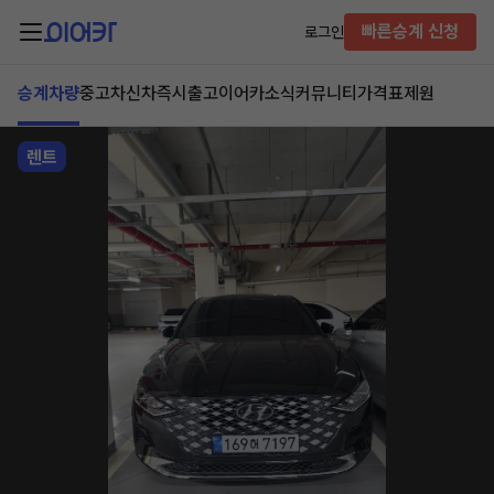
빠른승계 신청
로그인
승계차량
중고차
신차즉시출고
이어카소식
커뮤니티
가격표
제원
렌트