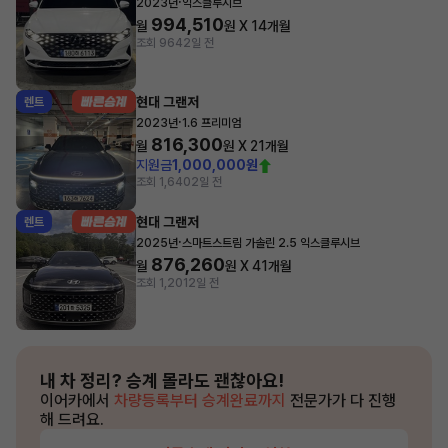
·
2023년
익스클루시브
994,510
월
원 X
14
개월
조회 964
2일 전
현대 그랜저
렌트
·
2023년
1.6 프리미엄
816,300
월
원 X
21
개월
지원금
1,000,000원
조회 1,640
2일 전
현대 그랜저
렌트
·
2025년
스마트스트림 가솔린 2.5 익스클루시브
876,260
월
원 X
41
개월
조회 1,201
2일 전
내 차 정리?
승계 몰라도 괜찮아요!
이어카에서
차량등록부터 승계완료까지
전문가가 다 진행
해 드려요.