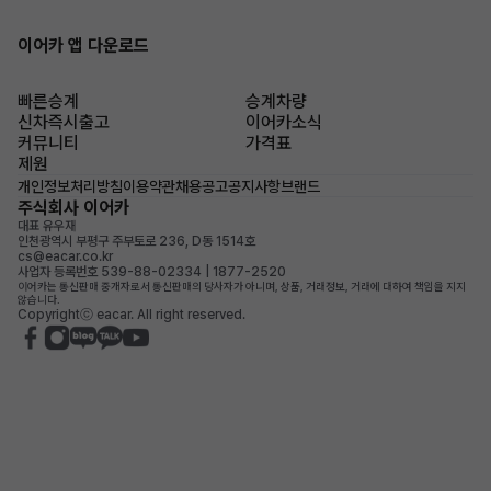
이어카 앱 다운로드
빠른승계
승계차량
신차즉시출고
이어카소식
커뮤니티
가격표
제원
개인정보처리방침
이용약관
채용공고
공지사항
브랜드
주식회사 이어카
대표 유우재
인천광역시 부평구 주부토로 236, D동 1514호
cs@eacar.co.kr
사업자 등록번호 539-88-02334 | 1877-2520
이어카는 통신판매 중개자로서 통신판매의 당사자가 아니며, 상품, 거래정보, 거래에 대하여 책임을 지지
않습니다.
Copyrightⓒ eacar. All right reserved.