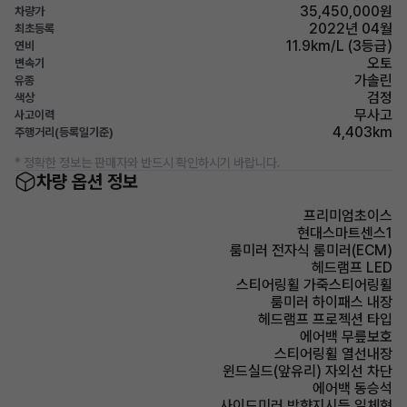
35,450,000원
차량가
2022년 04월
최초등록
11.9km/L (3등급)
연비
오토
변속기
가솔린
유종
검정
색상
무사고
사고이력
4,403km
주행거리(등록일기준)
* 정확한 정보는 판매자와 반드시 확인하시기 바랍니다.
차량 옵션 정보
프리미엄초이스
현대스마트센스1
룸미러 전자식 룸미러(ECM)
헤드램프 LED
스티어링휠 가죽스티어링휠
룸미러 하이패스 내장
헤드램프 프로젝션 타입
에어백 무릎보호
스티어링휠 열선내장
윈드실드(앞유리) 자외선 차단
에어백 동승석
사이드미러 방향지시등 일체형