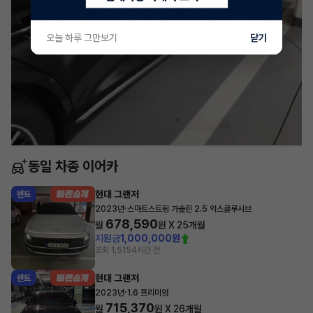
오늘 하루 그만보기
닫기
동일 차종 이어카
현대 그랜저
렌트
·
2023년
스마트스트림 가솔린 2.5 익스클루시브
678,590
월
원 X
25
개월
지원금
1,000,000원
조회 1,515
4시간 전
현대 그랜저
렌트
·
2023년
1.6 프리미엄
715,370
월
원 X
26
개월