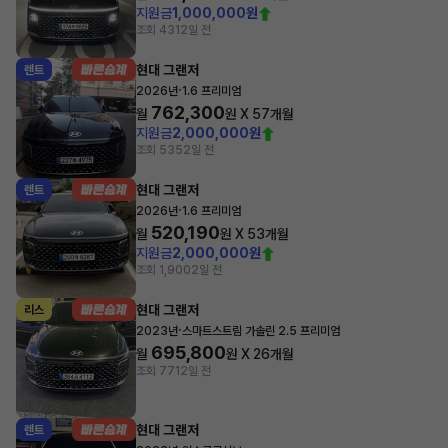
지원금
1,000,000원
조회 431
2일 전
현대 그랜저
렌트
·
2026년
1.6 프리미엄
762,300
월
원 X
57
개월
지원금
2,000,000원
조회 535
2일 전
현대 그랜저
렌트
·
2026년
1.6 프리미엄
520,190
월
원 X
53
개월
지원금
2,000,000원
조회 1,900
2일 전
현대 그랜저
리스
·
2023년
스마트스트림 가솔린 2.5 프리미엄
695,800
월
원 X
26
개월
조회 771
2일 전
현대 그랜저
렌트