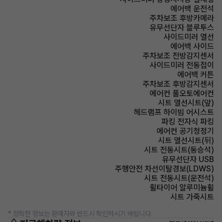
에어백 운전석
주차보조 후방카메라
유무선단자 블루투스
사이드미러 열선
에어백 사이드
주차보조 전방감지센서
사이드미러 전동접이
에어백 커튼
주차보조 후방감지센서
에어컨 풀오토에어컨
시트 열선시트(앞)
헤드램프 하이빔 어시스트
파킹 전자식 파킹
에어컨 공기청정기
시트 열선시트(뒤)
시트 전동시트(동승석)
유무선단자 USB
주행안전 차선이탈경보(LDWS)
시트 전동시트(운전석)
휠타이어 알루미늄휠
시트 가죽시트
* 정확한 정보는 판매자와 반드시 확인하시기 바랍니다.