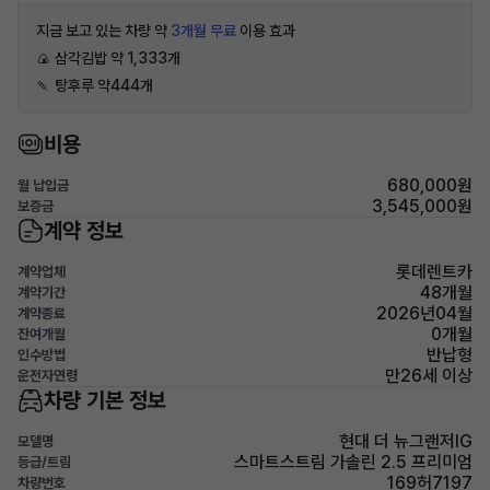
지금 보고 있는 차량 약
3개월 무료
이용 효과
🍙 삼각김밥 약 1,333개
🍡 탕후루 약444개
비용
680,000원
월 납입금
3,545,000원
보증금
계약 정보
롯데렌트카
계약업체
48개월
계약기간
2026년04월
계약종료
0개월
잔여개월
반납형
인수방법
만26세 이상
운전자연령
차량 기본 정보
현대 더 뉴그랜저IG
모델명
스마트스트림 가솔린 2.5 프리미엄
등급/트림
169허7197
차량번호