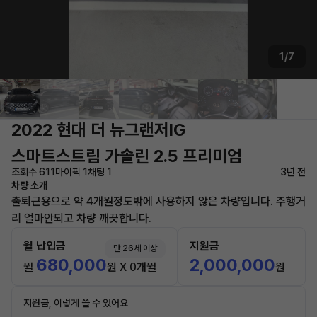
1/7
2022 현대 더 뉴그랜저IG
스마트스트림 가솔린 2.5 프리미엄
조회수 611
마이픽 1
채팅 1
3년 전
차량 소개
출퇴근용으로 약 4개월정도밖에 사용하지 않은 차량입니다. 주행거
리 얼마안되고 차량 깨끗합니다.
월 납입금
지원금
만 26세 이상
680,000
2,000,000
월
원 X 0개월
원
지원금, 이렇게 쓸 수 있어요