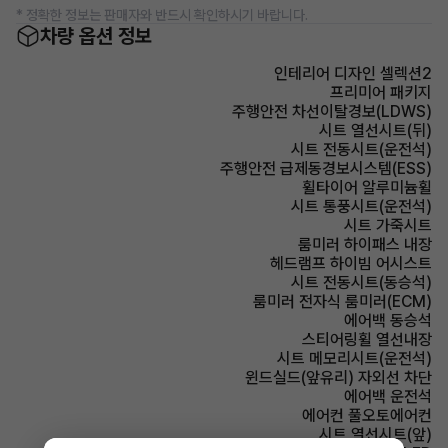
* 정확한 정보는 판매자와 반드시 확인하시기 바랍니다.
차량 옵션 정보
인테리어 디자인 셀렉션2
프리미어 패키지
주행안전 차선이탈경보(LDWS)
시트 열선시트(뒤)
시트 전동시트(운전석)
주행안전 급제동경보시스템(ESS)
휠타이어 알루미늄휠
시트 통풍시트(운전석)
시트 가죽시트
룸미러 하이패스 내장
헤드램프 하이빔 어시스트
시트 전동시트(동승석)
룸미러 전자식 룸미러(ECM)
에어백 동승석
스티어링휠 열선내장
시트 메모리시트(운전석)
윈드실드(앞유리) 자외선 차단
에어백 운전석
에어컨 풀오토에어컨
시트 열선시트(앞)