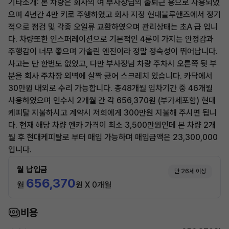
기타소개: 본 차량은 회사의 여 부사장님의 출퇴근 용으로 사용되었
으며 4년간 4만 키로 주행하였고 회사 지정 현대블루핸즈에서 정기
적으로 점검 및 각종 오일류 교환하였으며 관리상태는 초A 급 입니
다. 차량또한 인스퍼레이션으로 기본적인 4륜이 가지는 안정감과
주행감이 너무 좋으며 가솔린 엔진이라 정말 정숙성이 뛰어납니다.
사고는 단 한번도 없었고, 다만 부사장님 차량 주차시 오른쪽 뒷 부
분을 회사 주차장 외벽에 살짝 긇어 스크레치 있습니다. 카닥에서
30만원 내외로 수리 가능합니다. 총48개월 임차기간 중 46개월
사용하였으며 인수시 2개월 간 각 656,370원 (부가세포함) 현대
케피탈 지불하시고 계약시 저희에게 300만원 지불해 주시면 됩니
다. 현재 해당 차량 엔카 가격이 최소 3,500만원인데 본 차량 2개
월 후 현대케피탈로 부터 매입 가능하며 매입금액은 23,300,000
입니다.
월 납입금
만 26세 이상
656,370
월
원 X 0개월
비용