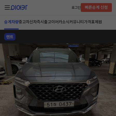
빠른승계 신청
로그인
승계차량
중고차
신차즉시출고
이어카소식
커뮤니티
가격표
제원
렌트