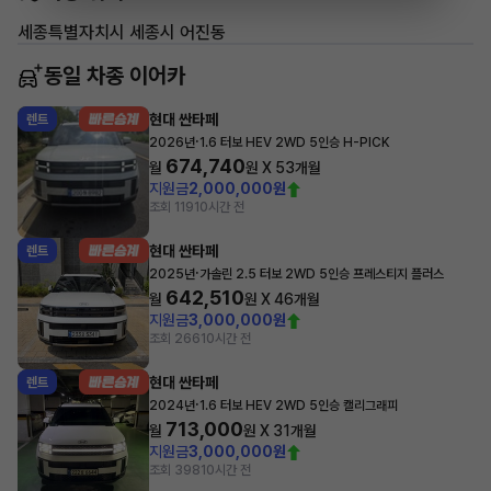
세종특별자치시 세종시 어진동
동일 차종 이어카
현대 싼타페
렌트
·
2026년
1.6 터보 HEV 2WD 5인승 H-PICK
674,740
월
원 X
53
개월
지원금
2,000,000원
조회 119
10시간 전
현대 싼타페
렌트
·
2025년
가솔린 2.5 터보 2WD 5인승 프레스티지 플러스
642,510
월
원 X
46
개월
지원금
3,000,000원
조회 266
10시간 전
현대 싼타페
렌트
·
2024년
1.6 터보 HEV 2WD 5인승 캘리그래피
713,000
월
원 X
31
개월
지원금
3,000,000원
조회 398
10시간 전