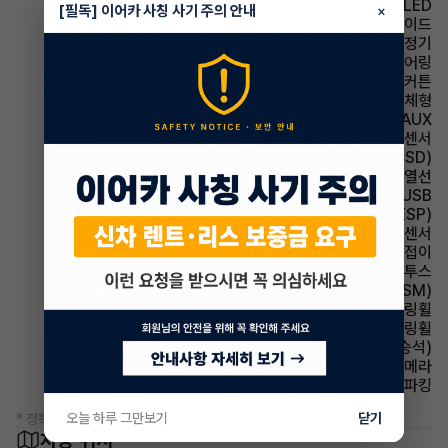
헤드램프 LED
[필독] 이어카 사칭 사기 주의 안내
×
에어백 사이드
에어컨 공기청정기
스티어링휠 텔레스코픽 스티어링
에어백 커튼
사이드미러 방향지시등 일체형
유무선단자 AUX
주차보조 후방감지센서
주행안전 후측방경보시스템(BSD)
사이드미러 열선
유무선단자 USB
주행안전 차체자세제어장치(VDC,ESC,ESP)
주차보조 전방감지센서
사이드미러 전동접이
유무선단자 블루투스
주행안전 샤시 통합 제어 시스템(VSM)
스티어링휠 속도감응식 스티어링휠
스티어링휠 가죽스티어링휠
시트 통풍시트(동승석)
주차보조 후방카메라
파킹 전자식 파킹
오늘 하루 그만보기
닫기
* 정확한 정보는 판매자와 반드시 확인하시기 바랍니다.
차량 위치