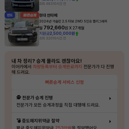
조회 483
10시간 전
현대 싼타페
렌트
·
2024년
가솔린 2.5 터보 2WD 5인승 캘리그래피
792,660
월
원 X
27
개월
지원금
2,500,000원
조회 320
10시간 전
내 차 정리?
승계 몰라도 괜찮아요!
이어카에서
차량등록부터 승계완료까지
전문가가 다 진행
해 드려요.
빠른승계 서비스 신청
🕵️ 전문가 승계 진행
전문가가 모든 승계과정을 직접 대행해 드려요.
💣 중도해지위약금 절약
평균 중도해지위약금
753만원
을 절약했어요.