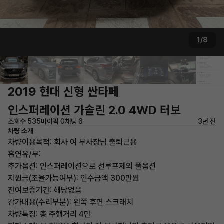
1/8
2019 현대 신형 싼타페
인스퍼레이션 가솔린 2.0 4WD 터보
조회수 535
마이픽 0
채팅 6
3년 전
차량 소개
차량이용목적: 회사 여 부사장님 출퇴근용
흡연유/무:
추가옵션: 인스퍼레이션으로 선루프제외 풀옵션
지원금(조율가능여부): 인수금액 300만원
잔여보증기간: 해당없음
감가내용(수리부분): 왼쪽 후면 스크래치
차량특징: 총 주행거리 4만