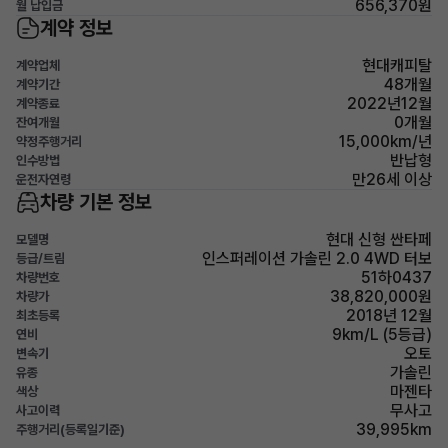
656,370원
월 납입금
계약 정보
현대캐피탈
계약업체
48개월
계약기간
2022년12월
계약종료
0개월
잔여개월
15,000km/년
약정주행거리
반납형
인수방법
만26세 이상
운전자연령
차량 기본 정보
현대 신형 싼타페
모델명
인스퍼레이션 가솔린 2.0 4WD 터보
등급/트림
51하0437
차량번호
38,820,000원
차량가
2018년 12월
최초등록
9km/L (5등급)
연비
오토
변속기
가솔린
유종
마젠타
색상
무사고
사고이력
39,995km
주행거리(등록일기준)