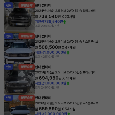
현대 싼타페
렌트
·
2024년
가솔린 2.5 터보 2WD 5인승 캘리그래피
738,540
월
원 X
23
개월
지원금
738,540원
조회 294
10시간 전
현대 싼타페
렌트
·
2025년
가솔린 2.5 터보 2WD 5인승 익스클루시브
508,500
월
원 X
47
개월
지원금
1,000,000원
조회 425
10시간 전
현대 싼타페
렌트
·
2025년
가솔린 2.5 터보 2WD 5인승 프레스티지
694,980
월
원 X
41
개월
지원금
1,000,000원
조회 249
10시간 전
현대 싼타페
렌트
·
2026년
가솔린 2.5 터보 2WD 5인승 익스클루시브
659,890
월
원 X
54
개월
지원금
2,000,000원