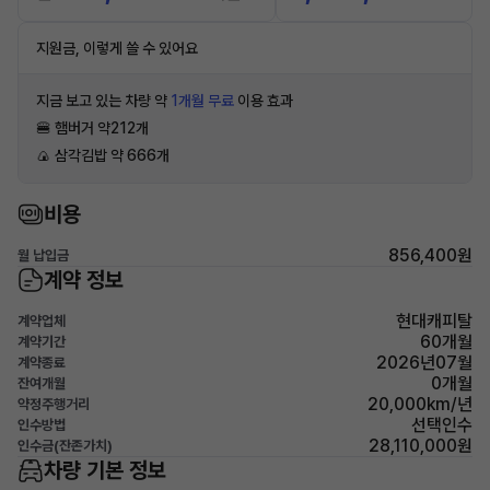
지원금, 이렇게 쓸 수 있어요
지금 보고 있는 차량 약
1개월 무료
이용 효과
🍔 햄버거 약212개
🍙 삼각김밥 약 666개
비용
856,400원
월 납입금
계약 정보
현대캐피탈
계약업체
60개월
계약기간
2026년07월
계약종료
0개월
잔여개월
20,000km/년
약정주행거리
선택인수
인수방법
28,110,000원
인수금(잔존가치)
차량 기본 정보