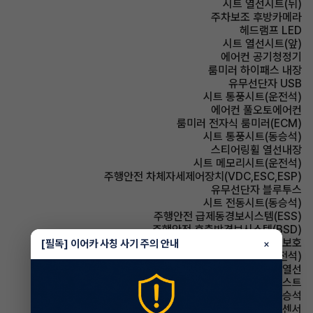
시트 열선시트(뒤)
주차보조 후방카메라
헤드램프 LED
시트 열선시트(앞)
에어컨 공기청정기
룸미러 하이패스 내장
유무선단자 USB
시트 통풍시트(운전석)
에어컨 풀오토에어컨
룸미러 전자식 룸미러(ECM)
시트 통풍시트(동승석)
스티어링휠 열선내장
시트 메모리시트(운전석)
주행안전 차체자세제어장치(VDC,ESC,ESP)
유무선단자 블루투스
시트 전동시트(동승석)
주행안전 급제동경보시스템(ESS)
주행안전 후측방경보시스템(BSD)
에어백 무릎보호
[필독] 이어카 사칭 사기 주의 안내
×
시트 전동시트(운전석)
사이드미러 열선
헤드램프 하이빔 어시스트
에어백 동승석
주차보조 전방감지센서