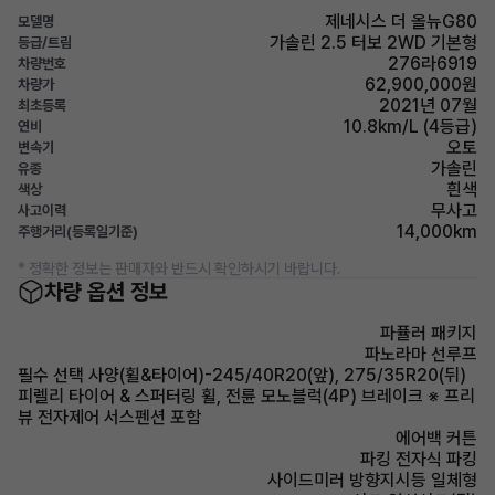
제네시스 더 올뉴G80
모델명
가솔린 2.5 터보 2WD 기본형
등급/트림
276라6919
차량번호
62,900,000원
차량가
2021년 07월
최초등록
10.8km/L (4등급)
연비
오토
변속기
가솔린
유종
흰색
색상
무사고
사고이력
14,000km
주행거리(등록일기준)
* 정확한 정보는 판매자와 반드시 확인하시기 바랍니다.
차량 옵션 정보
파퓰러 패키지
파노라마 선루프
필수 선택 사양(휠&타이어)-245/40R20(앞), 275/35R20(뒤)
피렐리 타이어 & 스퍼터링 휠, 전륜 모노블럭(4P) 브레이크 ※ 프리
뷰 전자제어 서스펜션 포함
에어백 커튼
파킹 전자식 파킹
사이드미러 방향지시등 일체형