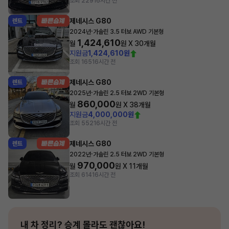
조회 229
16시간 전
제네시스 G80
렌트
·
2024년
가솔린 3.5 터보 AWD 기본형
1,424,610
월
원 X
30
개월
지원금
1,424,610원
조회 165
16시간 전
제네시스 G80
렌트
·
2025년
가솔린 2.5 터보 2WD 기본형
860,000
월
원 X
38
개월
지원금
4,000,000원
조회 552
16시간 전
제네시스 G80
렌트
·
2022년
가솔린 2.5 터보 2WD 기본형
970,000
월
원 X
11
개월
조회 614
16시간 전
내 차 정리?
승계 몰라도 괜찮아요!