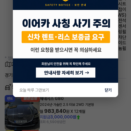
시트 가죽시트
사이드미러 전동접이
주행안전 차선이탈경보(LDWS)
에어백 운전석
주차보조 후방감지센서
스티어링휠 가죽스티어링휠
윈드실드(앞유리) 자외선 차단
에어백 사이드
휠타이어 알루미늄휠
* 정확한 정보는 판매자와 반드시 확인하시기 바랍니다.
차량 위치
경기 김포시 양촌읍 양곡리
동일 차종 이어카
오늘 하루 그만보기
닫기
제네시스 G80
렌트
·
2024년
가솔린 2.5 터보 2WD 기본형
983,840
월
원 X
12
개월
지원금
3,000,000원
조회 6,590
방금전