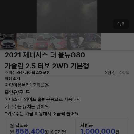
1/6
2021 제네시스 더 올뉴G80
가솔린 2.5 터보 2WD 기본형
조회수 867
마이픽 4
채팅 8
3년 전 ·
수정됨
차량 소개
차량이용목적: 출퇴근용
흡연유/무: 무
기타소개: 와이프 출퇴근용으로 사용해서
키로수는 많치는 않아요
*키로수는 가끔 이용해서 조금씩 늘어요
월 납입금
지원금
856,400
1,000,000
월
원 X 0개월
원