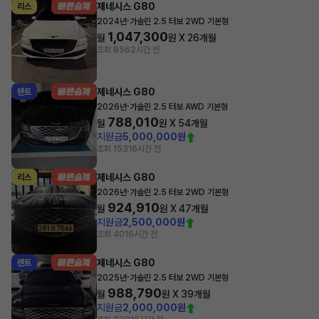
제네시스 G80
리스
·
2024년
가솔린 2.5 터보 2WD 기본형
1,047,300
월
원 X
26
개월
조회 856
2시간 전
제네시스 G80
렌트
·
2026년
가솔린 2.5 터보 AWD 기본형
788,010
월
원 X
54
개월
지원금
5,000,000원
조회 153
16시간 전
제네시스 G80
리스
·
2026년
가솔린 2.5 터보 2WD 기본형
924,910
월
원 X
47
개월
지원금
2,500,000원
조회 40
16시간 전
제네시스 G80
렌트
·
2025년
가솔린 2.5 터보 2WD 기본형
988,790
월
원 X
39
개월
지원금
2,000,000원