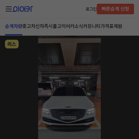
빠른승계 신청
로그인
승계차량
중고차
신차즉시출고
이어카소식
커뮤니티
가격표
제원
리스