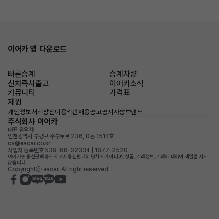
이어카 앱 다운로드
빠른승계
승계차량
신차즉시출고
이어카소식
커뮤니티
가격표
제원
개인정보처리방침
이용약관
채용공고
공지사항
브랜드
주식회사 이어카
대표 유우재
인천광역시 부평구 주부토로 236, D동 1514호
cs@eacar.co.kr
사업자 등록번호 539-88-02334 | 1877-2520
이어카는 통신판매 중개자로서 통신판매의 당사자가 아니며, 상품, 거래정보, 거래에 대하여 책임을 지지
않습니다.
Copyrightⓒ eacar. All right reserved.