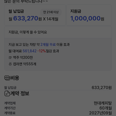
많은 문의 부탁드립니다~~
월 납입금
지원금
만 21세 이상
633,270
1,000,000
월
원 X 14개월
원
지원금, 이렇게 쓸 수 있어요
지금 보고 있는 차량 약
2개월 무료
이용 효과
월 대여료
561,842
-12%
절감 효과
🍺 맥주 약200잔
🍜 컵라면 약555개
비용
633,270원
월 납입금
계약 정보
현대캐피탈
계약업체
60개월
계약기간
2027년09월
계약종료