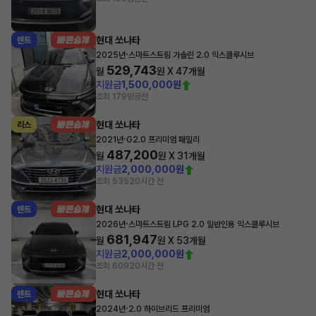
현대 쏘나타
렌트
·
2025년
스마트스트림 가솔린 2.0 익스클루시브
529,743
월
원 X
47
개월
지원금
1,500,000원
조회 179
방금전
현대 쏘나타
리스
·
2021년
G2.0 프리미엄 패밀리
487,200
월
원 X
31
개월
지원금
2,000,000원
조회 535
20시간 전
현대 쏘나타
렌트
·
2026년
스마트스트림 LPG 2.0 일반인용 익스클루시브
681,947
월
원 X
53
개월
지원금
2,000,000원
조회 609
20시간 전
현대 쏘나타
렌트
·
2024년
2.0 하이브리드 프리미엄