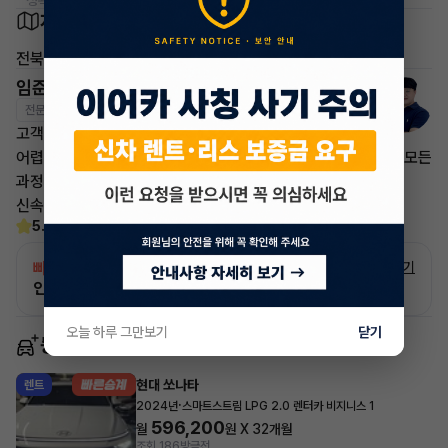
* 정확한 정보는 판매자와 반드시 확인하시기 바랍니다.
차량 위치
전북 군산시
임준영 매니저
전문교육수료
자격인증완료
고객님의 만족이 첫번째 목표입니다.
어렵고 복잡한 리스/렌트 처분 손실은 줄이고 빠른승계 처리로 모든
과정을 안전하고
신속하게 차량 인도까지 책임지도록 하겠습니다.
5.0
(30)
빠른승계
서비스
자세히 보기
인증 차량으로 승계하는 이유?
오늘 하루 그만보기
닫기
동일 차종 이어카
현대 쏘나타
렌트
·
2024년
스마트스트림 LPG 2.0 렌터카 비지니스 1
596,200
월
원 X
32
개월
조회 186
방금전