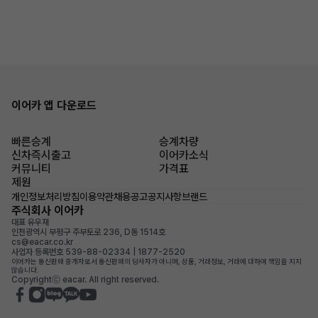
이어카 앱 다운로드
빠른승계
승계차량
신차즉시출고
이어카소식
커뮤니티
가격표
제원
개인정보처리방침
이용약관
채용공고
공지사항
브랜드
주식회사 이어카
대표 유우재
인천광역시 부평구 주부토로 236, D동 1514호
cs@eacar.co.kr
사업자 등록번호 539-88-02334 | 1877-2520
이어카는 통신판매 중개자로서 통신판매의 당사자가 아니며, 상품, 거래정보, 거래에 대하여 책임을 지지
않습니다.
Copyrightⓒ eacar. All right reserved.