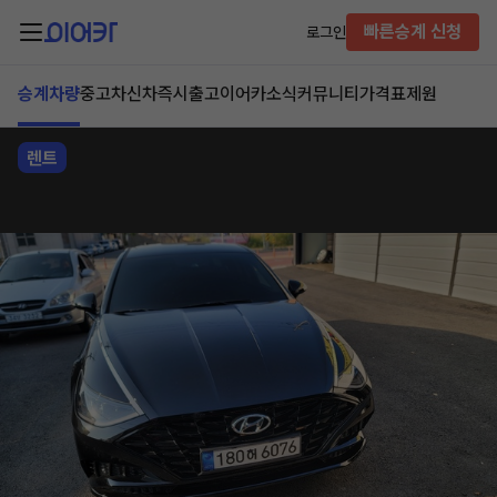
빠른승계 신청
로그인
승계차량
중고차
신차즉시출고
이어카소식
커뮤니티
가격표
제원
렌트