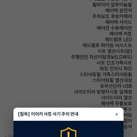
휠타이어 알루미늄휠
에어백 운전석
주차보조 후방카메라
에어백 사이드
에어컨 수동에어컨
에어백 커튼
헤드램프 LED
헤드램프 하이빔 어시스트
시트 열선시트(앞)
주행안전 차선이탈경보(LDWS)
시트 인조가죽시트
파킹 전자식 파킹
스티어링휠 가죽스티어링휠
스티어링휠 열선내장
유무선단자 USB
사이드미러 방향지시등 일체형
사이드미러 열선
에어백 무릎보호
유무선단자 블루투스
[필독] 이어카 사칭 사기 주의 안내
×
스티어링휠 텔레스코픽 스티어링
사이드미러 전동접이
에어백 동승석