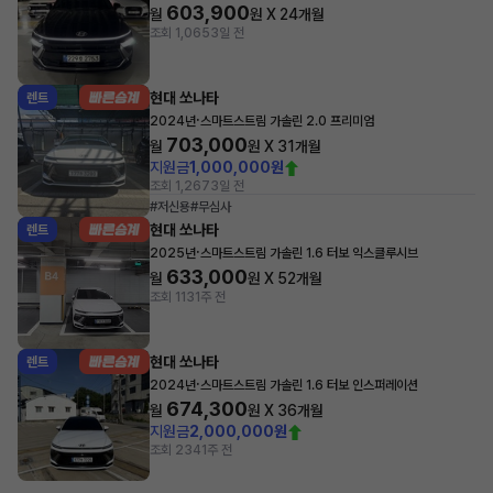
603,900
월
원 X
24
개월
조회 1,065
3일 전
현대 쏘나타
렌트
·
2024년
스마트스트림 가솔린 2.0 프리미엄
703,000
월
원 X
31
개월
지원금
1,000,000원
조회 1,267
3일 전
#저신용
#무심사
현대 쏘나타
렌트
·
2025년
스마트스트림 가솔린 1.6 터보 익스클루시브
633,000
월
원 X
52
개월
조회 113
1주 전
현대 쏘나타
렌트
·
2024년
스마트스트림 가솔린 1.6 터보 인스퍼레이션
674,300
월
원 X
36
개월
지원금
2,000,000원
조회 234
1주 전