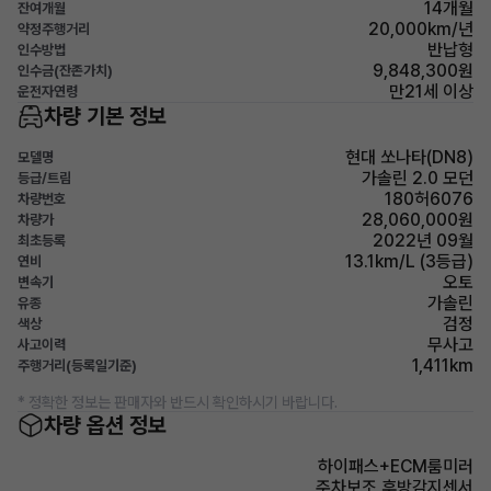
14개월
잔여개월
20,000km/년
약정주행거리
반납형
인수방법
9,848,300원
인수금(잔존가치)
만21세 이상
운전자연령
차량 기본 정보
현대 쏘나타(DN8)
모델명
가솔린 2.0 모던
등급/트림
180허6076
차량번호
28,060,000원
차량가
2022년 09월
최초등록
13.1km/L (3등급)
연비
오토
변속기
가솔린
유종
검정
색상
무사고
사고이력
1,411km
주행거리(등록일기준)
* 정확한 정보는 판매자와 반드시 확인하시기 바랍니다.
차량 옵션 정보
하이패스+ECM룸미러
주차보조 후방감지센서