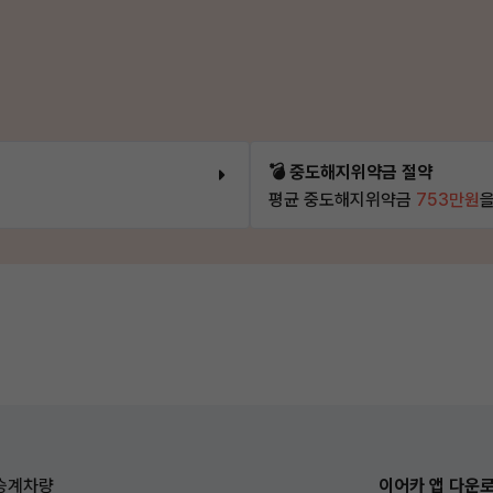
💣 중도해지위약금 절약
평균 중도해지위약금
753만원
을
승계차량
이어카 앱 다운