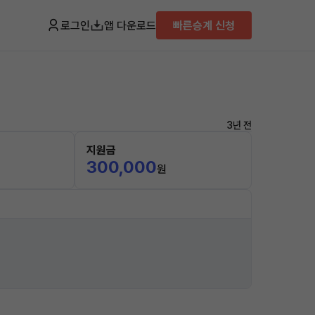
로그인
앱 다운로드
빠른승계 신청
3년 전
지원금
300,000
원