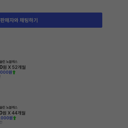
판매자와 채팅하기
가솔린 노블레스
0
원 X
52
개월
,000원
전
가솔린 노블레스
0
원 X
44
개월
,000원
전