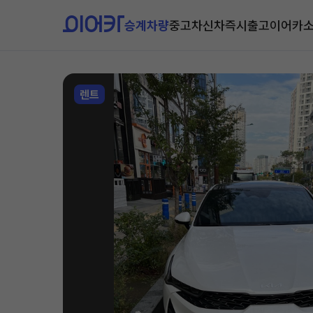
승계차량
중고차
신차즉시출고
이어카
렌트