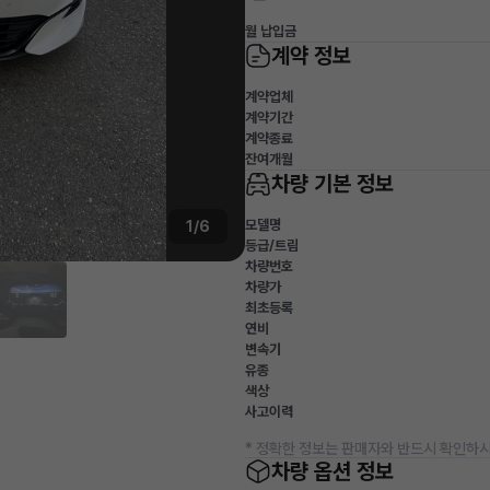
월 납입금
계약 정보
계약업체
계약기간
계약종료
잔여개월
차량 기본 정보
모델명
1/6
등급/트림
차량번호
차량가
최초등록
연비
변속기
유종
색상
사고이력
* 정확한 정보는 판매자와 반드시 확인하시
차량 옵션 정보