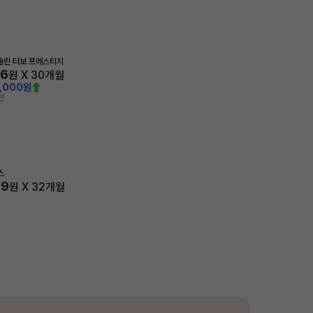
가솔린 터보 프레스티지
56
원 X
30
개월
0,000원
전
스
69
원 X
32
개월