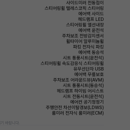
사이드미러 전동접이
스티어링휠 텔레스코픽 스티어링
에어백 사이드
헤드램프 LED
스티어링휠 열선내장
에어백 운전석
주차보조 전방감지센서
휠타이어 알루미늄휠
파킹 전자식 파킹
에어백 동승석
시트 통풍시트(운전석)
스티어링휠 속도감응식 스티어링휠
유무선단자 USB
에어백 무릎보호
주차보조 어라운드뷰(AVM)
시트 통풍시트(동승석)
헤드램프 하이빔 어시스트
시트 전동시트(운전석)
에어컨 공기청정기
주행안전 차선이탈경보(LDWS)
룸미러 전자식 룸미러(ECM)
기 바랍니다.