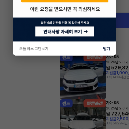
인천 서구 가정동
오늘 하루 그만보기
닫기
기아 K5
렌트
·
2026년
2.0 
529,32
월
지원금
1,000
조회 141
9시간 
기아 K5
렌트
·
2025년
2.0 
727,54
월
지원금
2,500
조회 562
9시간 