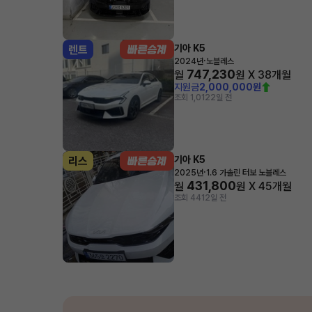
기아 K5
렌트
·
2024년
노블레스
747,230
월
원 X
38
개월
지원금
2,000,000원
조회 1,012
2일 전
기아 K5
리스
·
2025년
1.6 가솔린 터보 노블레스
431,800
월
원 X
45
개월
조회 441
2일 전