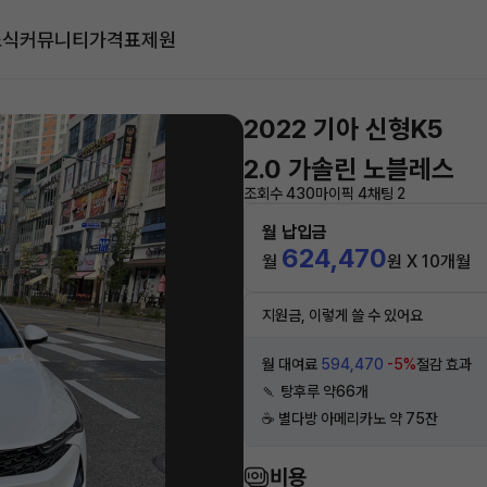
소식
커뮤니티
가격표
제원
2022 기아 신형K5
2.0 가솔린 노블레스
조회수 430
마이픽 4
채팅 2
월 납입금
624,470
월
원 X 10개월
지원금, 이렇게 쓸 수 있어요
월 대여료
594,470
-5%
절감 효과
🍡 탕후루 약66개
☕️ 별다방 아메리카노 약 75잔
비용