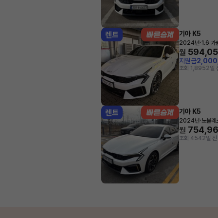
기아 K5
렌트
·
2024년
1.6 
594,0
월
지원금
2,00
조회 1,895
2일 
기아 K5
렌트
·
2024년
노블레
754,9
월
조회 454
2일 전