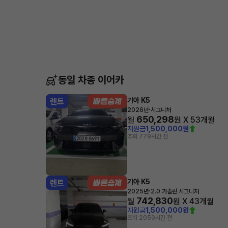
동일 차종 이어카
기아 K5
렌트
·
2026년
시그니처
650,298
월
원 X
53
개월
지원금
1,500,000원
조회 77
9시간 전
기아 K5
렌트
·
2025년
2.0 가솔린 시그니처
742,830
월
원 X
43
개월
지원금
1,500,000원
조회 205
9시간 전