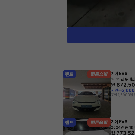
기아 EV6
렌트
·
2025년
롱 레인
872,5
월
지원금
2,00
조회 1,598
3일 
기아 EV6
렌트
·
2024년
롱 레인
773,52
월