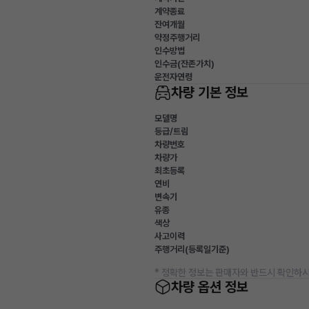
계약종료
잔여개월
약정주행거리
인수방법
인수금(잔존가치)
운전자연령
차량 기본 정보
모델명
등급/트림
차량번호
차량가
최초등록
연비
변속기
유종
색상
사고이력
주행거리(등록일기준)
* 정확한 정보는 판매자와 반드시 확인하시
차량 옵션 정보