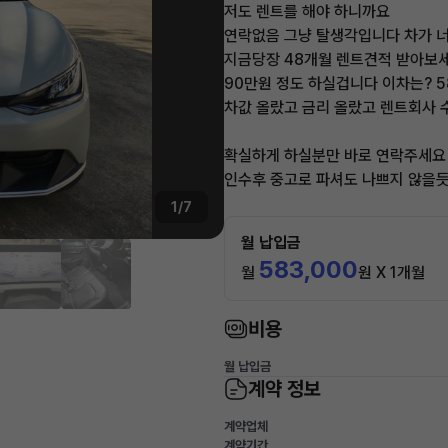
저도 렌트를 해야 하니까요
연락없음 그냥 탈생각입니다 차가 
지금당장 48개월 렌트견적 받아보
90만원 정도 하실겁니다 이차는? 5
차값 올랐고 금리 올랐고 렌트회사
확실하게 하실분만 바로 연락주세요
인수후 중고로 파셔도 나쁘지 않을
1/7
월 납입금
583,000
월
원 X 1개월
비용
월 납입금
계약 정보
계약업체
계약기간