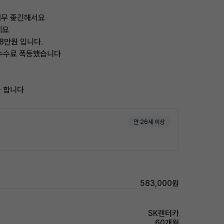
너무 좋긴해서요
세요
8만원 입니다.
 수수료 폭등했습니다
듯 합니다
만 26세 이상
583,000원
SK렌터카
60개월