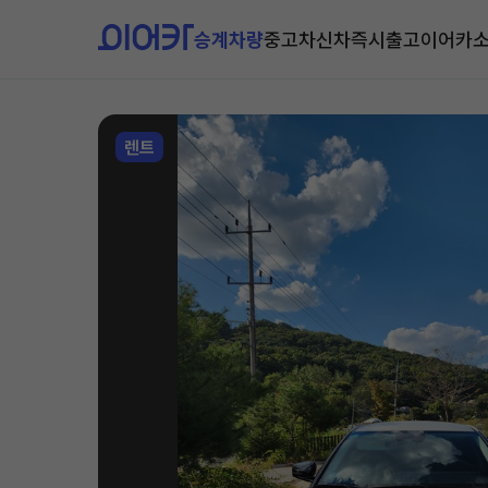
승계차량
중고차
신차즉시출고
이어카
렌트