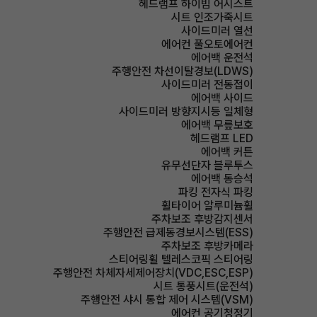
헤드램프 하이빔 어시스트
시트 인조가죽시트
사이드미러 열선
에어컨 풀오토에어컨
에어백 운전석
주행안전 차선이탈경보(LDWS)
사이드미러 전동접이
에어백 사이드
사이드미러 방향지시등 일체형
에어백 무릎보호
헤드램프 LED
에어백 커튼
유무선단자 블루투스
에어백 동승석
파킹 전자식 파킹
휠타이어 알루미늄휠
주차보조 후방감지센서
주행안전 급제동경보시스템(ESS)
주차보조 후방카메라
스티어링휠 텔레스코픽 스티어링
주행안전 차체자세제어장치(VDC,ESC,ESP)
시트 통풍시트(운전석)
주행안전 샤시 통합 제어 시스템(VSM)
에어컨 공기청정기