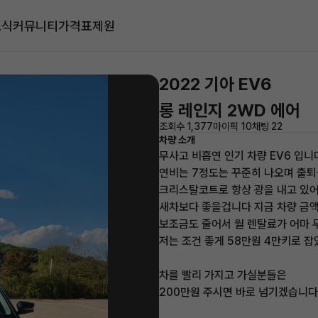
소식
커뮤니티
가격표
제원
2022 기아 EV6
롱 레인지 2WD 에어
조회수 1,377
마이픽 10
채팅 22
차량 소개
무사고 비흡연 인기 차량 EV6 입니
연비는 7정도는 꾸준히 나오며 출
크리스탈코트로 항상 광을 내고 있어
새차보다 좋을겁니다 지금 차량 금
보조금도 줄어서 월 렌탈료가 어마
저는 조건 좋게 58만원 4만키로 
차를 빨리 가지고 가실분들은
200만원 주시면 바로 넘기겠습니다