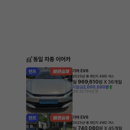
동일 차종 이어카
기아 EV6
렌트
·
2025년
롱 레인지 4WD 어스
969,610
월
원 X
36
개월
지원금
2,000,000원
조회 207
3시간 전
기아 EV6
렌트
·
2025년
롱 레인지 4WD 어스
740,080
월
원 X
45
개월