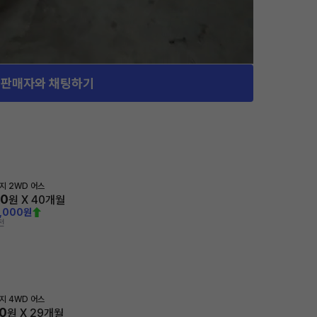
판매자와 채팅하기
지 2WD 어스
00
원 X
40
개월
0,000원
전
지 4WD 어스
0
원 X
29
개월