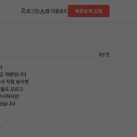
로그인
앱 다운로드
빠른승계 신청
3년 전
다
퇴근 차량입니다
서 직접 보시면
액들도 오르고
 무시하지만
잡았습니다
.